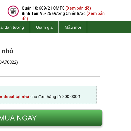
Quận 10
: 609/21 CMT8
(Xem bản đồ)
Bình Tân
: 95/26 Đường Chiến lược
(Xem bản
đồ)
al dán tường
Giảm giá
Mẫu mới
e nhỏ
DA70822)
n decal tại nhà
cho đơn hàng từ 200.000đ.
MUA NGAY