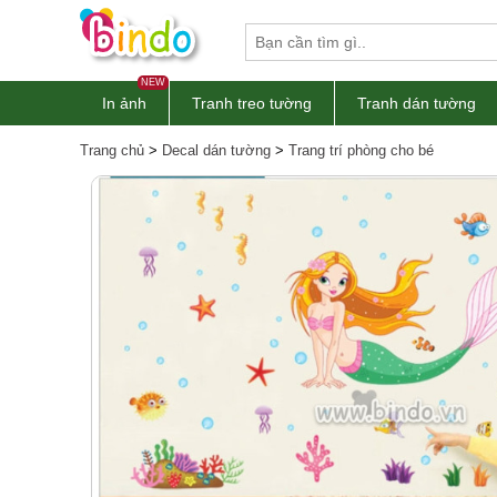
NEW
In ảnh
Tranh treo tường
Tranh dán tường
Trang chủ
>
Decal dán tường
>
Trang trí phòng cho bé