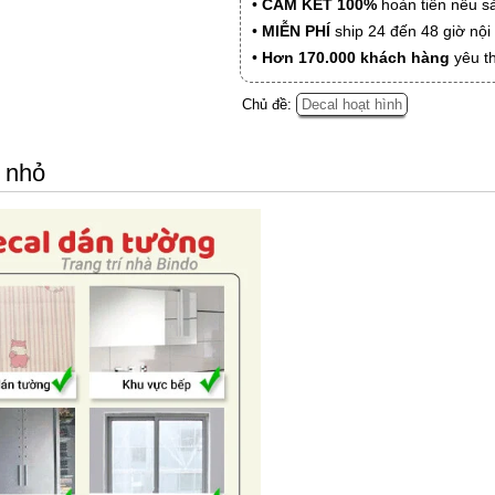
•
CAM KẾT 100%
hoàn tiền nếu s
•
MIỄN PHÍ
ship 24 đến 48 giờ nộ
•
Hơn 170.000 khách hàng
yêu t
Chủ đề:
Decal hoạt hình
e nhỏ