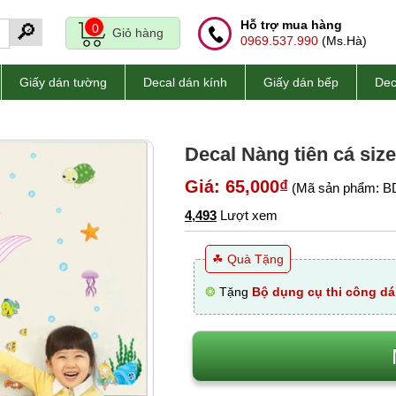
Hỗ trợ mua hàng
🔎
0
Giỏ hàng
0969.537.990
(Ms.Hà)
Giấy dán tường
Decal dán kính
Giấy dán bếp
Dec
Decal Nàng tiên cá siz
Giá: 65,000₫
(Mã sản phẩm: B
4,493
Lượt xem
☘ Quà Tặng
❂
Tặng
Bộ dụng cụ thi công dá