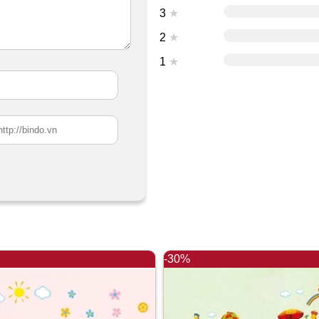
3
★
2
★
1
★
-30%