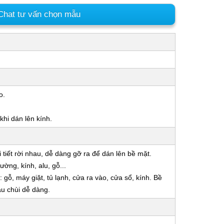
hat tư vấn chọn mẫu
o.
hi dán lên kính.
 tiết rời nhau, dễ dàng gỡ ra để dán lên bề mặt.
ờng, kính, alu, gỗ...
gỗ, máy giặt, tủ lạnh, cửa ra vào, cửa sổ, kính. Bề
u chùi dễ dàng.