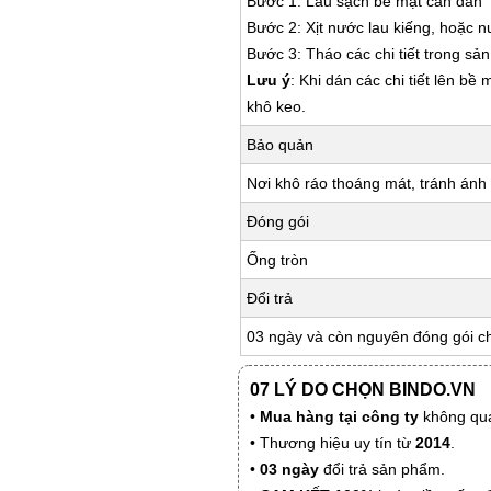
Bước 1: Lau sạch bề mặt cần dán
Bước 2: Xịt nước lau kiếng, hoặc 
Bước 3: Tháo các chi tiết trong s
Lưu ý
: Khi dán các chi tiết lên bề
khô keo.
Bảo quản
Nơi khô ráo thoáng mát, tránh ánh 
Đóng gói
Ống tròn
Đổi trả
03 ngày và còn nguyên đóng gói c
07 LÝ DO CHỌN BINDO.VN
•
Mua hàng tại công ty
không qua
• Thương hiệu uy tín từ
2014
.
•
03 ngày
đổi trả sản phẩm.