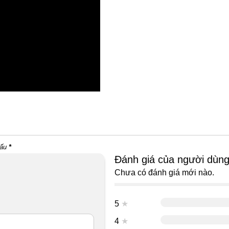
dấu
*
Đánh giá của người dùn
Chưa có đánh giá mới nào.
5
★
4
★