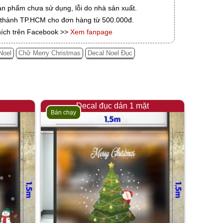
ản phẩm chưa sử dụng, lỗi do nhà sản xuất.
i thành TP.HCM cho đơn hàng từ 500.000đ.
hích trên Facebook >>
Xem fanpage
Noel
Chữ Merry Christmas
Decal Noel Đục
Decal đục dán 1 mặt
Bán chạy