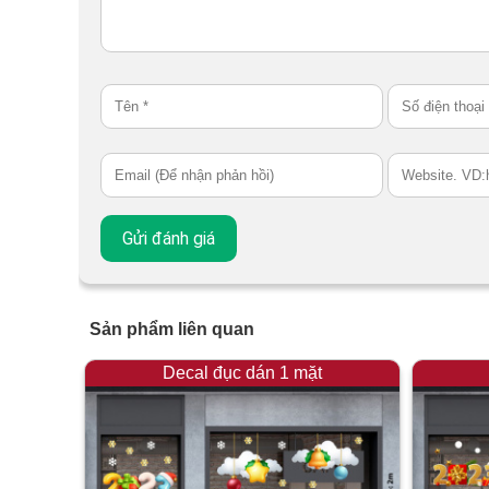
Sản phẩm liên quan
Decal đục dán 1 mặt