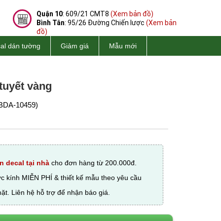
Quận 10
: 609/21 CMT8
(Xem bản đồ)
Bình Tân
: 95/26 Đường Chiến lược
(Xem bản
đồ)
al dán tường
Giảm giá
Mẫu mới
 tuyết vàng
BDA-10459)
n decal tại nhà
cho đơn hàng từ 200.000đ.
ớc kính MIỄN PHÍ & thiết kế mẫu theo yêu cầu
ặt. Liên hệ hỗ trợ để nhận báo giá.