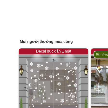
Mọi người thường mua cùng
Decal đục dán 1 mặt
Bán chạ