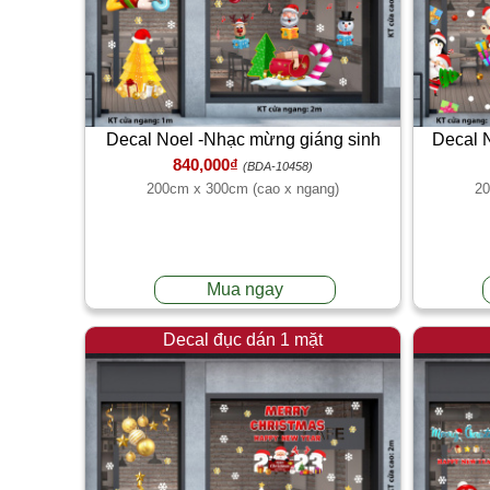
Decal Noel -Nhạc mừng giáng sinh
Decal 
840,000₫
(BDA-10458)
200cm x 300cm (cao x ngang)
20
Mua ngay
Decal đục dán 1 mặt