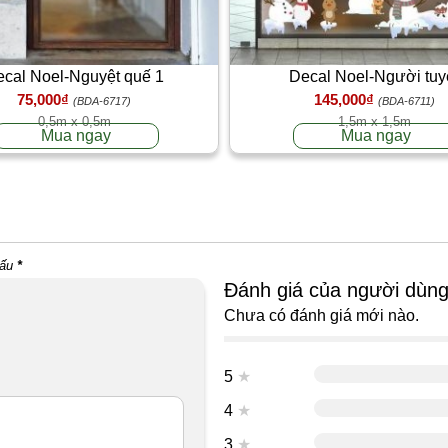
cal Noel-Nguyệt quế 1
Decal Noel-Người tuy
75,000₫
145,000₫
(BDA-6717)
(BDA-6711)
0,5m x 0,5m
1,5m x 1,5m
Mua ngay
Mua ngay
dấu
*
Đánh giá của người dùn
Chưa có đánh giá mới nào.
5
★
4
★
3
★