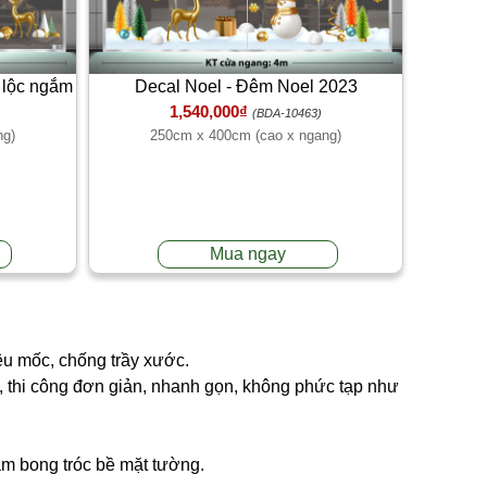
n lộc ngắm
Decal Noel - Đêm Noel 2023
1,540,000₫
(BDA-10463)
ng)
250cm x 400cm (cao x ngang)
Mua ngay
êu mốc, chống trầy xước.
ng, thi công đơn giản, nhanh gọn, không phức tạp như
làm bong tróc bề mặt tường.