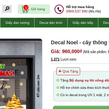
Hỗ trợ mua hàng
🔎
0
Giỏ hàng
0969.537.990
(Ms.Hà)
Giấy dán tường
Decal dán kính
Giấy dán bếp
Dec
Decal Noel - cây thông
Giá: 960,000₫
(Mã sản phẩm: 
1,271
Lượt xem
☘ Quà Tặng
❂
Tặng
Bộ dụng cụ thi công dá
❂
Hỗ trợ chỉnh sửa theo kích thư
❂
Có in decal trong UV 1 mặt, 2 m