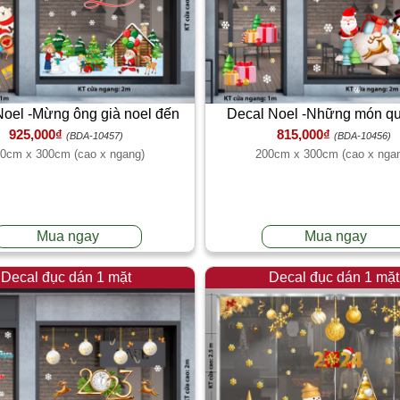
Noel -Mừng ông già noel đến
Decal Noel -Những món qu
925,000₫
815,000₫
(BDA-10457)
(BDA-10456)
0cm x 300cm (cao x ngang)
200cm x 300cm (cao x nga
Mua ngay
Mua ngay
Decal đục dán 1 mặt
Decal đục dán 1 mặt