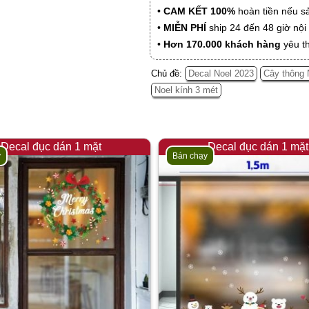
•
CAM KẾT 100%
hoàn tiền nếu s
•
MIỄN PHÍ
ship 24 đến 48 giờ nộ
•
Hơn 170.000 khách hàng
yêu t
Chủ đề:
Decal Noel 2023
Cây thông 
Noel kính 3 mét
Decal đục dán 1 mặt
Decal đục dán 1 mặt
y
Bán chạy