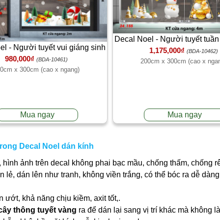
Decal Noel - Người tuyết tuầ
l - Người tuyết vui giáng sinh
1,175,000₫
tuyết rơi
(BDA-10462)
980,000₫
(BDA-10461)
200cm x 300cm (cao x nga
0cm x 300cm (cao x ngang)
Mua ngay
Mua ngay
trong Decal Noel dán kính
 hình ảnh trên decal không phai bạc mầu, chống thấm, chống r
ần lẻ, dán lên như tranh, không viền trắng, có thể bóc ra dễ dà
ớt, khả năng chịu kiềm, axit tốt,.
 cây thông tuyết vàng
ra để dán lại sang vị trí khác mà không 