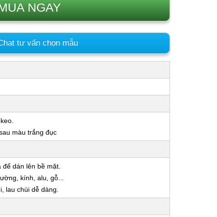
MUA NGAY
hat tư vấn chọn mẫu
 keo.
 sau màu trắng đục
a để dán lên bề mặt.
ờng, kính, alu, gỗ...
 lau chùi dễ dàng.