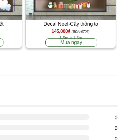
ết
Decal Noel-Cây thông to
145,000₫
(BDA-6707)
1,5m x 1,5m
Mua ngay
g
0
0
0