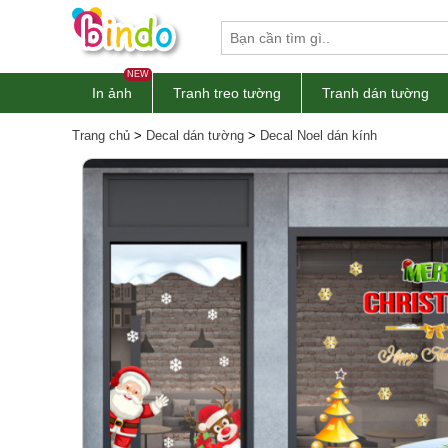
NEW
In ảnh
Tranh treo tường
Tranh dán tường
Trang chủ
>
Decal dán tường
>
Decal Noel dán kính