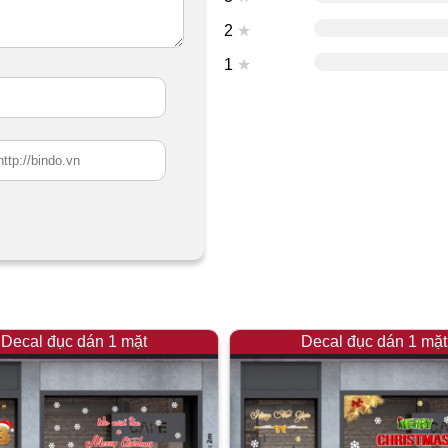
2
★
1
★
Decal đục dán 1 mặt
Decal đục dán 1 mặt