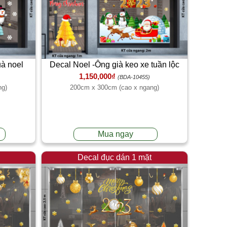
à noel
Decal Noel -Ông già keo xe tuần lộc
1,150,000₫
chạy
(BDA-10455)
ng)
200cm x 300cm (cao x ngang)
Mua ngay
Decal đục dán 1 mặt