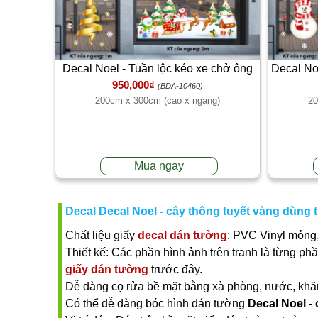
Decal Noel - Tuần lộc kéo xe chở ông
Decal Noe
950,000₫
già Noel
(BDA-10460)
200cm x 300cm (cao x ngang)
20
Mua ngay
Decal Decal Noel - cây thông tuyết vàng dùng 
Chất liệu giấy
decal dán tường
: PVC Vinyl mỏng,
Thiết kế: Các phần hình ảnh trên tranh là từng ph
giấy dán tường
trước đây.
Dễ dàng cọ rửa bề mặt bằng xà phòng, nước, khăn ư
Có thể dễ dàng bóc hình dán tường
Decal Noel -