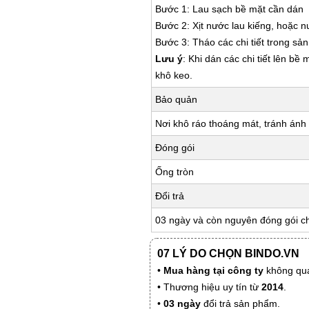
Bước 1: Lau sạch bề mặt cần dán
Bước 2: Xịt nước lau kiếng, hoặc 
Bước 3: Tháo các chi tiết trong s
Lưu ý
: Khi dán các chi tiết lên bề
khô keo.
Bảo quản
Nơi khô ráo thoáng mát, tránh ánh 
Đóng gói
Ống tròn
Đổi trả
03 ngày và còn nguyên đóng gói c
07 LÝ DO CHỌN BINDO.VN
•
Mua hàng tại công ty
không qua
• Thương hiệu uy tín từ
2014
.
•
03 ngày
đổi trả sản phẩm.