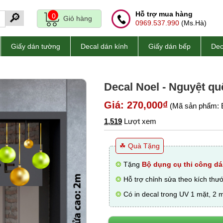
Hỗ trợ mua hàng
🔎
0
Giỏ hàng
0969.537.990
(Ms.Hà)
Giấy dán tường
Decal dán kính
Giấy dán bếp
Dec
Decal Noel - Nguyệt qu
Giá: 270,000₫
(Mã sản phẩm: 
1,519
Lượt xem
☘ Quà Tặng
❂
Tặng
Bộ dụng cụ thi công dá
❂
Hỗ trợ chỉnh sửa theo kích thư
❂
Có in decal trong UV 1 mặt, 2 m