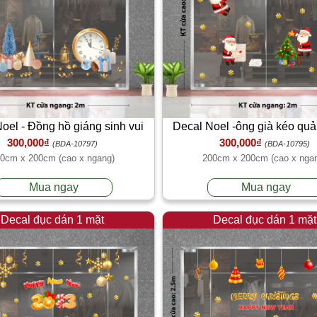
oel - Đồng hồ giáng sinh vui
Decal Noel -ông già kéo qu
300,000₫
300,000₫
(BDA-10797)
(BDA-10795)
0cm x 200cm (cao x ngang)
200cm x 200cm (cao x nga
Mua ngay
Mua ngay
Decal đục dán 1 mặt
Decal đục dán 1 mặt