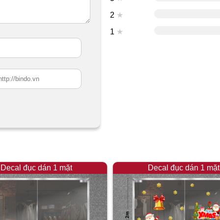
2
★
1
★
Decal đục dán 1 mặt
Decal đục dán 1 mặt