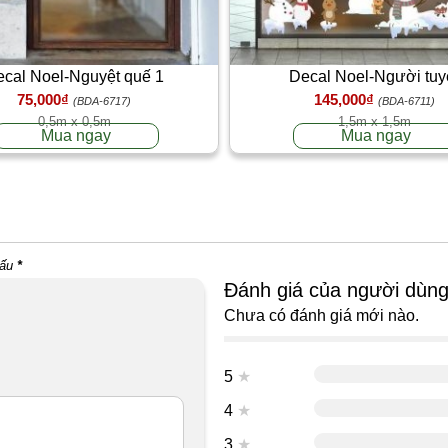
cal Noel-Nguyệt quế 1
Decal Noel-Người tuy
75,000₫
145,000₫
(BDA-6717)
(BDA-6711)
0,5m x 0,5m
1,5m x 1,5m
Mua ngay
Mua ngay
dấu
*
Đánh giá của người dùn
Chưa có đánh giá mới nào.
5
★
4
★
3
★