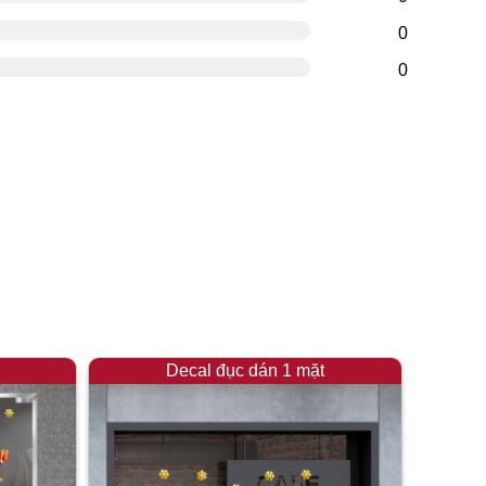
0
0
Decal đục dán 1 mặt