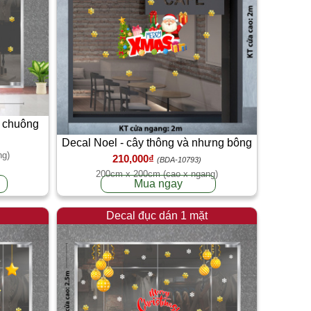
ả chuông
Decal Noel - cây thông và nhưng bông
ng)
210,000₫
tuyết vàng
(BDA-10793)
200cm x 200cm (cao x ngang)
Mua ngay
Decal đục dán 1 mặt