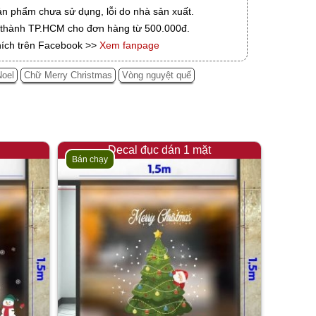
ản phẩm chưa sử dụng, lỗi do nhà sản xuất.
i thành TP.HCM cho đơn hàng từ 500.000đ.
hích trên Facebook >>
Xem fanpage
Noel
Chữ Merry Christmas
Vòng nguyệt quế
Decal đục dán 1 mặt
Bán chạy