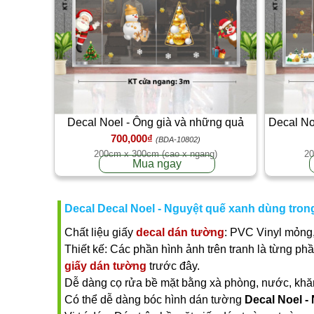
Decal Noel - Ông già và những quả
Decal No
700,000₫
châu vàng ánh
(BDA-10802)
200cm x 300cm (cao x ngang)
20
Mua ngay
Decal Decal Noel - Nguyệt quế xanh dùng tron
Chất liệu giấy
decal dán tường
: PVC Vinyl mỏng,
Thiết kế: Các phần hình ảnh trên tranh là từng ph
giấy dán tường
trước đây.
Dễ dàng cọ rửa bề mặt bằng xà phòng, nước, khăn ư
Có thể dễ dàng bóc hình dán tường
Decal Noel -