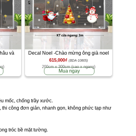
châu và
Decal Noel -Chào mừng ông già noel
615,000₫
tới
(BDA-10805)
ng)
200cm x 300cm (cao x ngang)
Mua ngay
êu mốc, chống trầy xước.
ng, thi công đơn giản, nhanh gọn, không phức tạp như
bong tróc bề mặt tường.