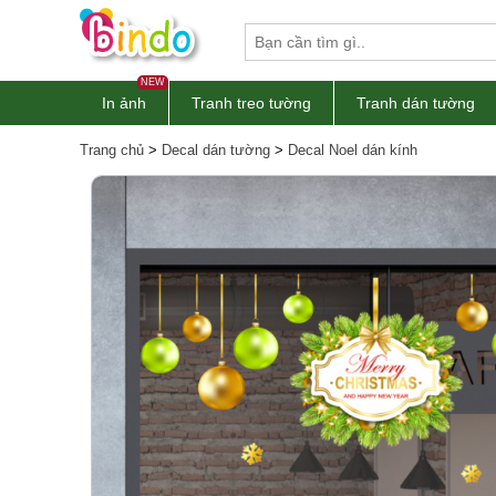
NEW
In ảnh
Tranh treo tường
Tranh dán tường
Trang chủ
>
Decal dán tường
>
Decal Noel dán kính