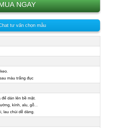
MUA NGAY
hat tư vấn chọn mẫu
 keo.
 sau màu trắng đục
a để dán lên bề mặt.
ờng, kính, alu, gỗ...
 lau chùi dễ dàng.