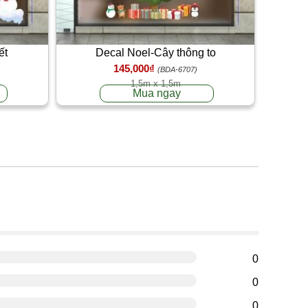
ết
Decal Noel-Cây thông to
145,000₫
(BDA-6707)
1,5m x 1,5m
Mua ngay
g
0
0
0