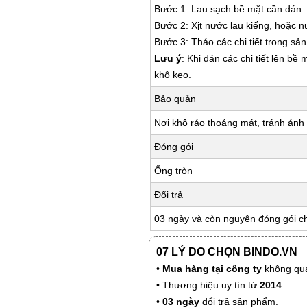
Bước 1: Lau sạch bề mặt cần dán
Bước 2: Xịt nước lau kiếng, hoặc 
Bước 3: Tháo các chi tiết trong s
Lưu ý
: Khi dán các chi tiết lên bề
khô keo.
Bảo quản
Nơi khô ráo thoáng mát, tránh ánh 
Đóng gói
Ống tròn
Đổi trả
03 ngày và còn nguyên đóng gói c
07 LÝ DO CHỌN BINDO.VN
•
Mua hàng tại công ty
không qua
• Thương hiệu uy tín từ
2014
.
•
03 ngày
đổi trả sản phẩm.