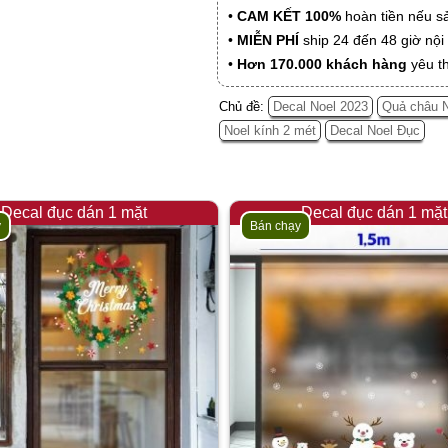
•
CAM KẾT 100%
hoàn tiền nếu s
•
MIỄN PHÍ
ship 24 đến 48 giờ nộ
•
Hơn 170.000 khách hàng
yêu t
Chủ đề:
Decal Noel 2023
Quả châu 
Noel kính 2 mét
Decal Noel Đục
Decal đục dán 1 mặt
Decal đục dán 1 mặt
y
Bán chạy