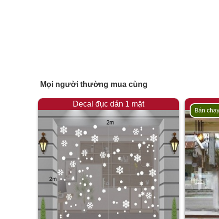
Mọi người thường mua cùng
Decal đục dán 1 mặt
Bán chạ