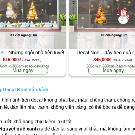
el - Những ngôi nhà trên tuyết
Decal Noel - dây treo quả 
815,000₫
345,000₫
và quả châu vàng
người tuyết trắng
(BDA-10803)
(BDA-10804)
0cm x 300cm (cao x ngang)
200cm x 300cm (cao x nga
Mua ngay
Mua ngay
g Decal Noel dán kính
 hình ảnh trên decal không phai bạc mầu, chống thấm, chống r
ần lẻ, dán lên như tranh, không viền trắng, có thể bóc ra dễ dà
ớt, khả năng chịu kiềm, axit tốt,.
 Nguyệt quế xanh
ra để dán lại sang vị trí khác mà không làm 