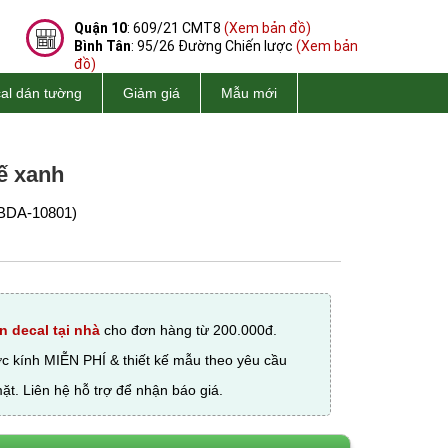
Quận 10
: 609/21 CMT8
(Xem bản đồ)
Bình Tân
: 95/26 Đường Chiến lược
(Xem bản
đồ)
al dán tường
Giảm giá
Mẫu mới
ế xanh
BDA-10801)
n decal tại nhà
cho đơn hàng từ 200.000đ.
ớc kính MIỄN PHÍ & thiết kế mẫu theo yêu cầu
ặt. Liên hệ hỗ trợ để nhận báo giá.