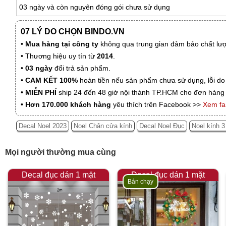
03 ngày và còn nguyên đóng gói chưa sử dụng
07 LÝ DO CHỌN BINDO.VN
•
Mua hàng tại công ty
không qua trung gian đảm bảo chất lượn
• Thương hiệu uy tín từ
2014
.
•
03 ngày
đổi trả sản phẩm.
•
CAM KẾT 100%
hoàn tiền nếu sản phẩm chưa sử dụng, lỗi do
•
MIỄN PHÍ
ship 24 đến 48 giờ nội thành TP.HCM cho đơn hàng 
•
Hơn 170.000 khách hàng
yêu thích trên Facebook >>
Xem f
Decal Noel 2023
Noel Chân cửa kính
Decal Noel Đục
Noel kính 3
Mọi người thường mua cùng
Decal đục dán 1 mặt
Decal đục dán 1 mặt
Bán chạy