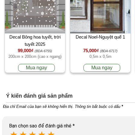
Decal Bông hoa tuyết, trời
Decal Noel-Nguyệt quế 1
tuyết 2025
99,000₫
75,000₫
(BDA-6755)
(BDA-6717)
200cm x 200cm (cao x ngang)
0,5m x 0,5m
Mua ngay
Mua ngay
Ý kiến đánh giá sản phẩm
Địa chỉ Email của bạn sẽ không hiển thị. Thông tin bắt buộc có dấu
*
Bạn chọn sao để đánh giá nhé
*
★
★
★
★
★