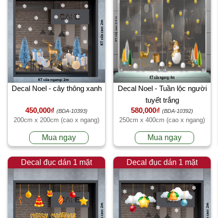
Decal Noel - cây thông xanh
Decal Noel - Tuần lộc người
tuyết trắng
450,000₫
580,000₫
(BDA-10393)
(BDA-10392)
200cm x 200cm (cao x ngang)
250cm x 400cm (cao x ngang)
Mua ngay
Mua ngay
Decal đục dán 1 mặt
Decal đục dán 1 mặt