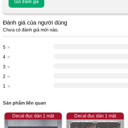
Đánh giá của người dùng
Chưa có đánh giá mới nào.
5
★
4
★
3
★
2
★
1
★
Sản phẩm liên quan
Decal đục dán 1 mặt
Decal đục dán 1 mặt