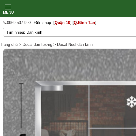
MENU
📞0969.537.990
- Đến shop:
[
Quận 10
]
[
Q.Bình Tân
]
Trang chủ
>
Decal dán tường
>
Decal Noel dán kính