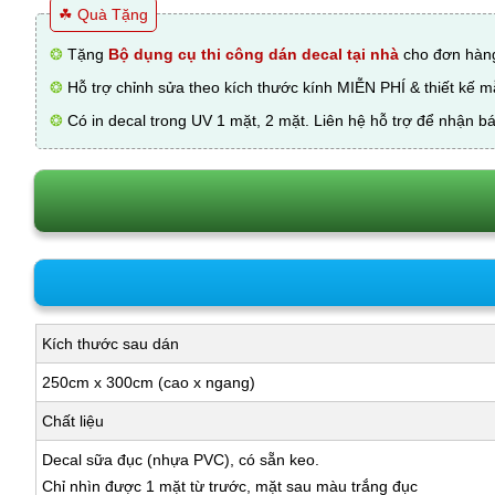
☘ Quà Tặng
❂
Tặng
Bộ dụng cụ thi công dán decal tại nhà
cho đơn hàng
❂
Hỗ trợ chỉnh sửa theo kích thước kính MIỄN PHÍ & thiết kế 
❂
Có in decal trong UV 1 mặt, 2 mặt. Liên hệ hỗ trợ để nhận bá
Kích thước sau dán
250cm x 300cm (cao x ngang)
Chất liệu
Decal sữa đục (nhựa PVC), có sẵn keo.
Chỉ nhìn được 1 mặt từ trước, mặt sau màu trắng đục