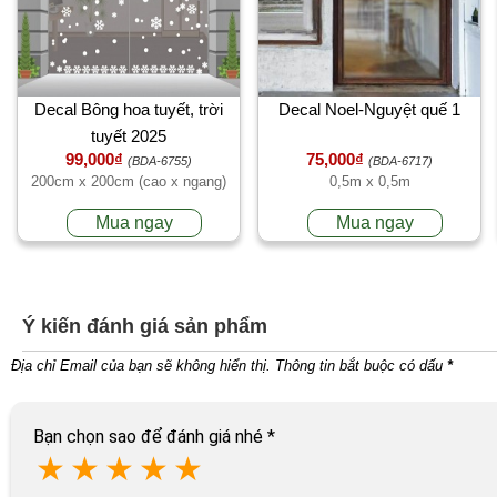
Decal Bông hoa tuyết, trời
Decal Noel-Nguyệt quế 1
tuyết 2025
99,000₫
75,000₫
(BDA-6755)
(BDA-6717)
200cm x 200cm (cao x ngang)
0,5m x 0,5m
Mua ngay
Mua ngay
Ý kiến đánh giá sản phẩm
Địa chỉ Email của bạn sẽ không hiển thị. Thông tin bắt buộc có dấu
*
Bạn chọn sao để đánh giá nhé
*
★
★
★
★
★