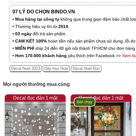
07 LÝ DO CHỌN BINDO.VN
•
Mua hàng tại công ty
không qua trung gian đảm bảo chất lượn
• Thương hiệu uy tín từ
2014
.
•
03 ngày
đổi trả sản phẩm.
•
CAM KẾT 100%
hoàn tiền nếu sản phẩm chưa sử dụng, lỗi do
•
MIỄN PHÍ
ship 24 đến 48 giờ nội thành TP.HCM cho đơn hàng 
•
Hơn 170.000 khách hàng
yêu thích trên Facebook >>
Xem f
Decal Noel 2023
Dây treo Noel
Decal Noel Đục
Mọi người thường mua cùng
Decal đục dán 1 mặt
Decal đục dán 1 mặt
Bán chạy