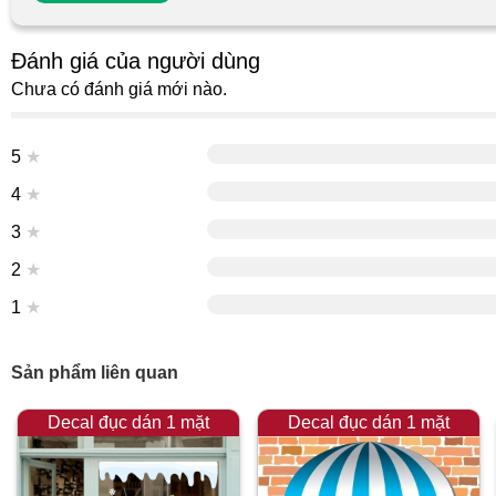
Đánh giá của người dùng
Chưa có đánh giá mới nào.
5
★
4
★
3
★
2
★
1
★
Sản phẩm liên quan
Decal đục dán 1 mặt
Decal đục dán 1 mặt