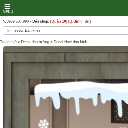
MENU
📞0969.537.990
- Đến shop:
[
Quận 10
]
[
Q.Bình Tân
]
Trang chủ
>
Decal dán tường
>
Decal Noel dán kính