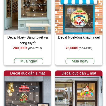
Decal Noel- Băng tuyết và
Decal Noel-đón khách noel
bông tuyết
240,000₫
75,000₫
(BDA-7312)
(BDA-7311)
Mua ngay
Mua ngay
Decal đục dán 1 mặt
Decal đục dán 1 mặt