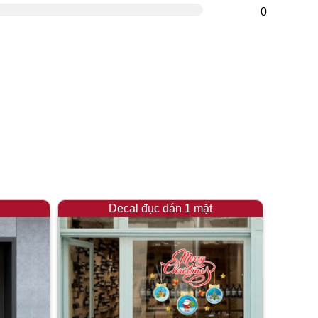
0
Decal đục dán 1 mặt