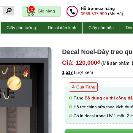
Hỗ trợ mua hàng
🔎
0
Giỏ hàng
0969.537.990
(Ms.Hà)
Giấy dán tường
Decal dán kính
Giấy dán bếp
Dec
Decal Noel-Dây treo q
Giá: 120,000₫
(Mã sản phẩm: 
1,517
Lượt xem
☘ Quà Tặng
❂
Tặng
Bộ dụng cụ thi công dá
❂
Hỗ trợ chỉnh sửa theo kích thư
❂
Có in decal trong UV 1 mặt, 2 m