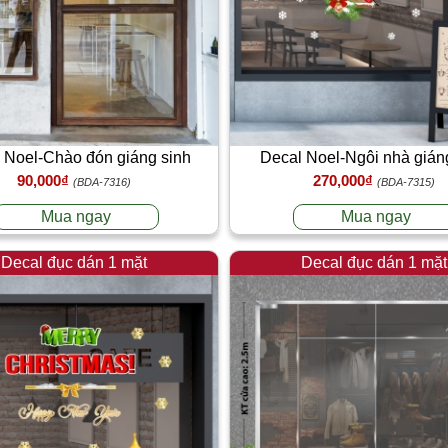
 Noel-Chào đón giáng sinh
Decal Noel-Ngôi nhà gián
90,000₫
270,000₫
(BDA-7316)
(BDA-7315)
Mua ngay
Mua ngay
Decal đục dán 1 mặt
Decal đục dán 1 mặt