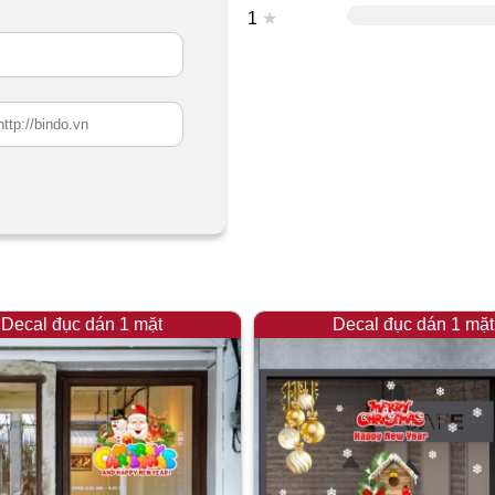
1
★
Decal đục dán 1 mặt
Decal đục dán 1 mặt