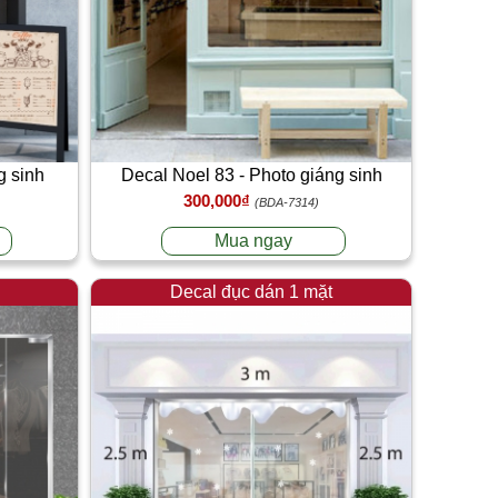
g sinh
Decal Noel 83 - Photo giáng sinh
300,000₫
(BDA-7314)
Mua ngay
Decal đục dán 1 mặt