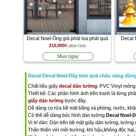
Decal Noel-Ông già phát loa phát quà
Decal 
210,000₫
(BDA-7319)
Mua ngay
Decal Decal Noel-Dây treo quả châu vàng dùng
Chất liệu giấy
decal dán tường
: PVC Vinyl mỏng,
Thiết kế: Các phần hình ảnh trên tranh là từng ph
giấy dán tường
trước đây.
Dễ dàng cọ rửa bề mặt bằng xà phòng, nước, khăn ư
Có thể dễ dàng bóc hình dán tường
Decal Noel-D
Vị trí dán: Dán trên bề mặt giấy dán tường, tường 
Thân thiện với môi trường, khí hậu,không độc hại, 