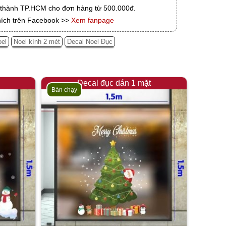
i thành TP.HCM cho đơn hàng từ 500.000đ.
hích trên Facebook >>
Xem fanpage
oel
Noel kính 2 mét
Decal Noel Đục
Decal đục dán 1 mặt
Bán chạy