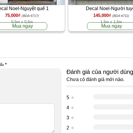
cal Noel-Nguyệt quế 1
Decal Noel-Người tuy
75,000₫
145,000₫
(BDA-6717)
(BDA-6711)
0,5m x 0,5m
1,5m x 1,5m
Mua ngay
Mua ngay
dấu
*
Đánh giá của người dùn
Chưa có đánh giá mới nào.
5
★
4
★
3
★
2
★