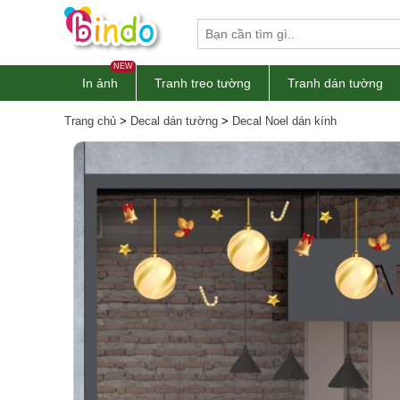
NEW
In ảnh
Tranh treo tường
Tranh dán tường
Trang chủ
>
Decal dán tường
>
Decal Noel dán kính