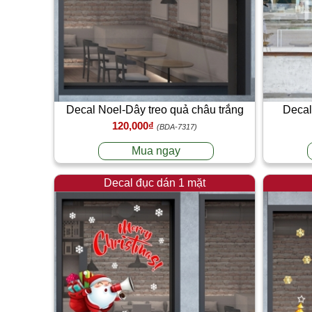
Decal Noel-Dây treo quả châu trắng
Decal
120,000₫
(BDA-7317)
Mua ngay
Decal đục dán 1 mặt