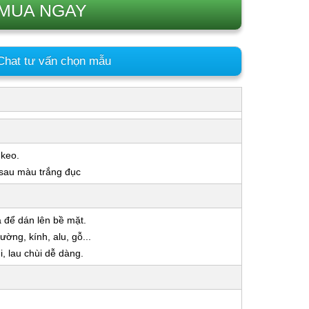
MUA NGAY
hat tư vấn chọn mẫu
 keo.
 sau màu trắng đục
a để dán lên bề mặt.
ờng, kính, alu, gỗ...
 lau chùi dễ dàng.