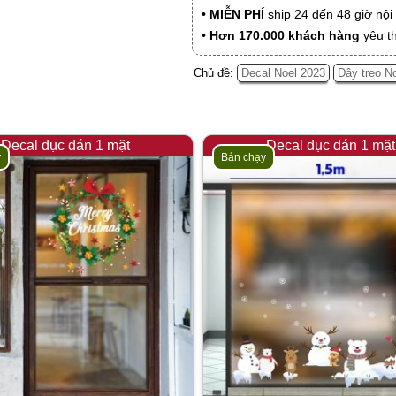
•
MIỄN PHÍ
ship 24 đến 48 giờ nộ
•
Hơn 170.000 khách hàng
yêu t
Chủ đề:
Decal Noel 2023
Dây treo N
Decal đục dán 1 mặt
Decal đục dán 1 mặt
y
Bán chạy