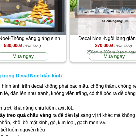
Noel-Thông vàng giáng sinh
Decal Noel-Ngôi làng gián
580,000₫
270,000₫
(BDA-7321)
(BDA-7322)
250cm x 300cm (cao x nga
Mua ngay
Mua ngay
 trong Decal Noel dán kính
 hình ảnh trên decal không phai bạc mầu, chống thấm, chống r
ần lẻ, dán lên như tranh, không viền trắng, có thể bóc ra dễ dà
ớt, khả năng chịu kiềm, axit tốt,.
ây treo quả châu vàng
ra để dán lại sang vị trí khác mà khôn
nhẵn, khô, bề mặt kính, gỗ, kim loại, gạch men v.v.
tiết kiệm nguyên liệu