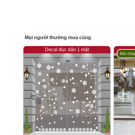
Mọi người thường mua cùng
Decal đục dán 1 mặt
Bán chạ