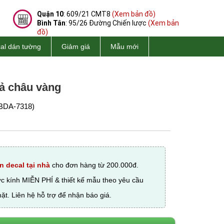
Quận 10
: 609/21 CMT8
(Xem bản đồ)
Bình Tân
: 95/26 Đường Chiến lược
(Xem bản
đồ)
al dán tường
Giảm giá
Mẫu mới
uả châu vàng
BDA-7318)
n decal tại nhà
cho đơn hàng từ 200.000đ.
ớc kính MIỄN PHÍ & thiết kế mẫu theo yêu cầu
ặt. Liên hệ hỗ trợ để nhận báo giá.