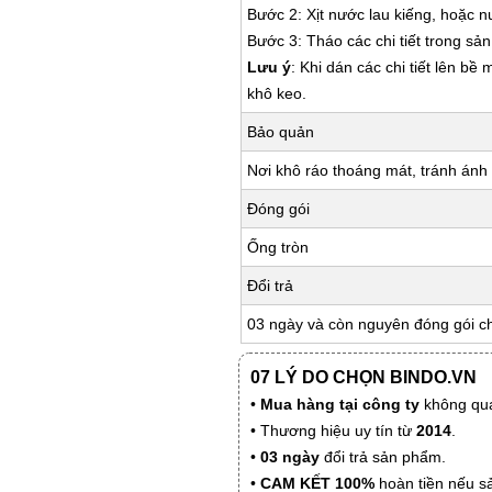
Bước 2: Xịt nước lau kiếng, hoặc 
Bước 3: Tháo các chi tiết trong s
Lưu ý
: Khi dán các chi tiết lên bề
khô keo.
Bảo quản
Nơi khô ráo thoáng mát, tránh ánh 
Đóng gói
Ống tròn
Đổi trả
03 ngày và còn nguyên đóng gói c
07 LÝ DO CHỌN BINDO.VN
•
Mua hàng tại công ty
không qua
• Thương hiệu uy tín từ
2014
.
•
03 ngày
đổi trả sản phẩm.
•
CAM KẾT 100%
hoàn tiền nếu s