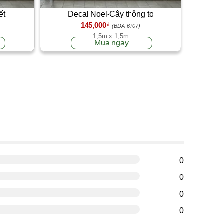
ết
Decal Noel-Cây thông to
145,000₫
(BDA-6707)
1,5m x 1,5m
Mua ngay
g
0
0
0
0