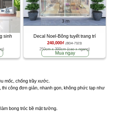
g sinh
Decal Noel-Bông tuyết trang trí
240,000₫
(BDA-7323)
ng)
250cm x 300cm (cao x ngang)
Mua ngay
êu mốc, chống trầy xước.
ng, thi công đơn giản, nhanh gọn, không phức tạp như
g làm bong tróc bề mặt tường.