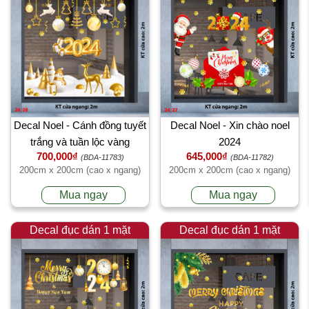
Decal Noel - Cánh đồng tuyết
Decal Noel - Xin chào noel
trắng và tuần lộc vàng
2024
700,000₫
645,000₫
(BDA-11783)
(BDA-11782)
200cm x 200cm (cao x ngang)
200cm x 200cm (cao x ngang)
Mua ngay
Mua ngay
Decal đục dán 1 mặt
Decal đục dán 1 mặt