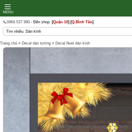
MENU
📞0969.537.990
- Đến shop:
[
Quận 10
]
[
Q.Bình Tân
]
Trang chủ
>
Decal dán tường
>
Decal Noel dán kính