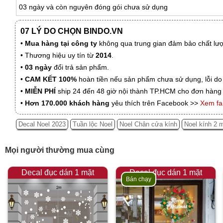
03 ngày và còn nguyên đóng gói chưa sử dụng
07 LÝ DO CHỌN BINDO.VN
•
Mua hàng tại công ty
không qua trung gian đảm bảo chất lượn
• Thương hiệu uy tín từ
2014
.
•
03 ngày
đổi trả sản phẩm.
•
CAM KẾT 100%
hoàn tiền nếu sản phẩm chưa sử dụng, lỗi do
•
MIỄN PHÍ
ship 24 đến 48 giờ nội thành TP.HCM cho đơn hàng 
•
Hơn 170.000 khách hàng
yêu thích trên Facebook >>
Xem f
Decal Noel 2023
Tuần lộc Noel
Noel Chân cửa kính
Noel kính 2 
Mọi người thường mua cùng
Decal đục dán 1 mặt
Decal đục dán 1 mặt
Bán chạy