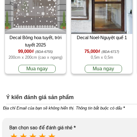
Decal Bông hoa tuyết, trời
Decal Noel-Nguyệt quế 1
tuyết 2025
99,000₫
75,000₫
(BDA-6755)
(BDA-6717)
200cm x 200cm (cao x ngang)
0,5m x 0,5m
Mua ngay
Mua ngay
Ý kiến đánh giá sản phẩm
Địa chỉ Email của bạn sẽ không hiển thị. Thông tin bắt buộc có dấu
*
Bạn chọn sao để đánh giá nhé
*
★
★
★
★
★