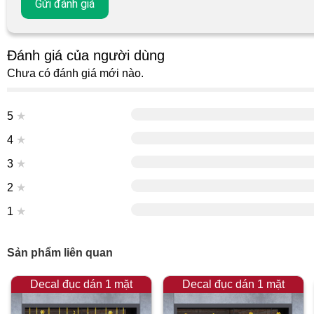
Đánh giá của người dùng
Chưa có đánh giá mới nào.
5
★
4
★
3
★
2
★
1
★
Sản phẩm liên quan
Decal đục dán 1 mặt
Decal đục dán 1 mặt