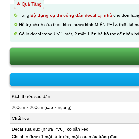
☘ Quà Tặng
❂
Tặng
Bộ dụng cụ thi công dán decal tại nhà
cho đơn hàng
❂
Hỗ trợ chỉnh sửa theo kích thước kính MIỄN PHÍ & thiết kế 
❂
Có in decal trong UV 1 mặt, 2 mặt. Liên hệ hỗ trợ để nhận bá
Kích thước sau dán
200cm x 200cm (cao x ngang)
Chất liệu
Decal sữa đục (nhựa PVC), có sẵn keo.
Chỉ nhìn được 1 mặt từ trước, mặt sau màu trắng đục