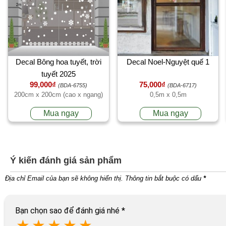
Decal Bông hoa tuyết, trời
Decal Noel-Nguyệt quế 1
tuyết 2025
99,000₫
75,000₫
(BDA-6755)
(BDA-6717)
200cm x 200cm (cao x ngang)
0,5m x 0,5m
Mua ngay
Mua ngay
Ý kiến đánh giá sản phẩm
Địa chỉ Email của bạn sẽ không hiển thị. Thông tin bắt buộc có dấu
*
Bạn chọn sao để đánh giá nhé
*
★
★
★
★
★