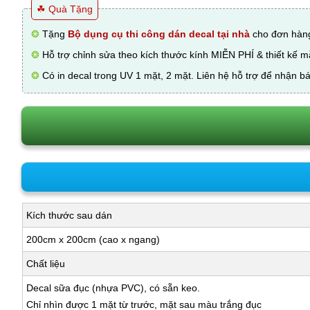
☘ Quà Tặng
❂
Tặng
Bộ dụng cụ thi công dán decal tại nhà
cho đơn hàng
❂
Hỗ trợ chỉnh sửa theo kích thước kính MIỄN PHÍ & thiết kế 
❂
Có in decal trong UV 1 mặt, 2 mặt. Liên hệ hỗ trợ để nhận bá
Kích thước sau dán
200cm x 200cm (cao x ngang)
Chất liệu
Decal sữa đục (nhựa PVC), có sẵn keo.
Chỉ nhìn được 1 mặt từ trước, mặt sau màu trắng đục