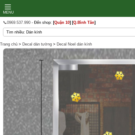
MENU
📞0969.537.990
- Đến shop:
[
Quận 10
]
[
Q.Bình Tân
]
Trang chủ
>
Decal dán tường
>
Decal Noel dán kính