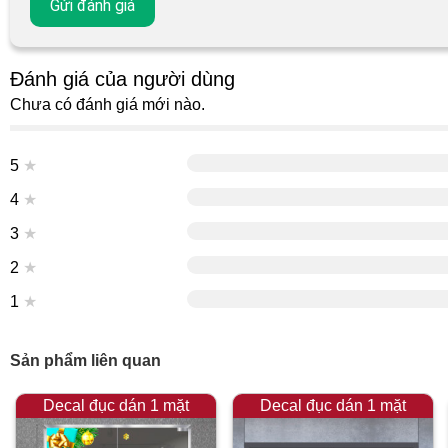
Đánh giá của người dùng
Chưa có đánh giá mới nào.
5
★
4
★
3
★
2
★
1
★
Sản phẩm liên quan
Decal đục dán 1 mặt
Decal đục dán 1 mặt