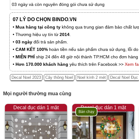
03 ngày và còn nguyên đóng gói chưa sử dụng
07 LÝ DO CHỌN BINDO.VN
•
Mua hàng tại công ty
không qua trung gian đảm bảo chất lượn
• Thương hiệu uy tín từ
2014
.
•
03 ngày
đổi trả sản phẩm.
•
CAM KẾT 100%
hoàn tiền nếu sản phẩm chưa sử dụng, lỗi do
•
MIỄN PHÍ
ship 24 đến 48 giờ nội thành TP.HCM cho đơn hàng 
•
Hơn 170.000 khách hàng
yêu thích trên Facebook >>
Xem f
Decal Noel 2023
Cây thông Noel
Noel kính 2 mét
Decal Noel Đục
Mọi người thường mua cùng
Decal đục dán 1 mặt
Decal đục dán 1 mặt
Bán chạy