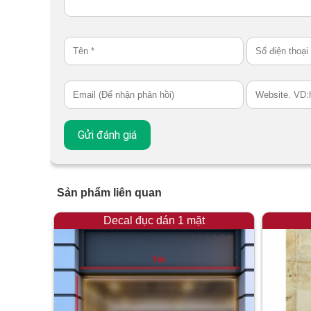
Sản phẩm liên quan
Decal đục dán 1 mặt