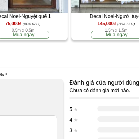
cal Noel-Nguyệt quế 1
Decal Noel-Người tuy
75,000₫
145,000₫
(BDA-6717)
(BDA-6711)
0,5m x 0,5m
1,5m x 1,5m
Mua ngay
Mua ngay
dấu
*
Đánh giá của người dùn
Chưa có đánh giá mới nào.
5
★
4
★
3
★