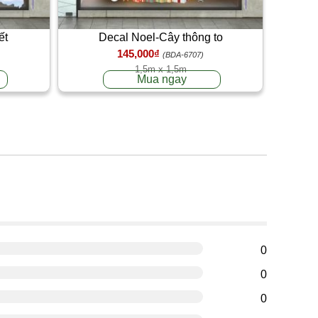
ết
Decal Noel-Cây thông to
145,000₫
(BDA-6707)
1,5m x 1,5m
Mua ngay
g
0
0
0