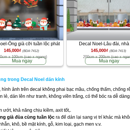
oel-Ông già cỡi tuần lộc phát
Decal Noel-Lâu đài, nhà
145,000₫
145,000₫
quà cho bạn
(BDA-7412)
(BDA-7413)
0cm x 100cm (cao x ngang)
200cm x 200cm (cao x nga
Mua ngay
Mua ngay
ùng trong Decal Noel dán kính
 hình ảnh trên decal không phai bạc mầu, chống thấm, chống r
ần lẻ, dán lên như tranh, không viền trắng, có thể bóc ra dễ dà
ớt, khả năng chịu kiềm, axit tốt,.
ng già đùa cùng tuần lộc
ra để dán lại sang vị trí khác mà kh
nhẵn, khô, bề mặt kính, gỗ, kim loại, gạch men v.v.