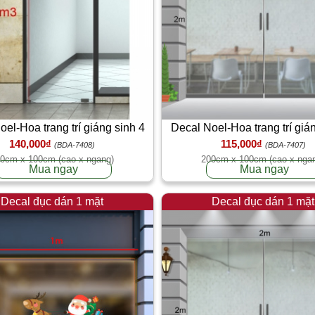
el-Hoa trang trí giáng sinh 4
Decal Noel-Hoa trang trí giá
140,000₫
115,000₫
(BDA-7408)
(BDA-7407)
0cm x 100cm (cao x ngang)
200cm x 100cm (cao x nga
Mua ngay
Mua ngay
Decal đục dán 1 mặt
Decal đục dán 1 mặt