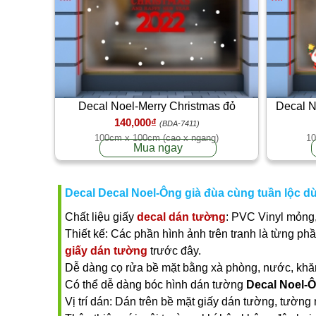
Decal Noel-Merry Christmas đỏ
Decal N
140,000₫
(BDA-7411)
100cm x 100cm (cao x ngang)
10
Mua ngay
Decal Decal Noel-Ông già đùa cùng tuần lộc d
Chất liệu giấy
decal dán tường
: PVC Vinyl mỏng,
Thiết kế: Các phần hình ảnh trên tranh là từng ph
giấy dán tường
trước đây.
Dễ dàng cọ rửa bề mặt bằng xà phòng, nước, khăn ư
Có thể dễ dàng bóc hình dán tường
Decal Noel-Ô
Vị trí dán: Dán trên bề mặt giấy dán tường, tường 