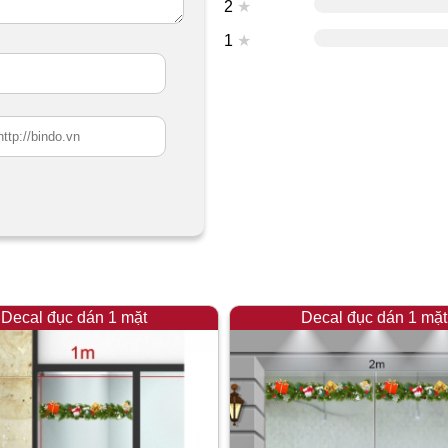
2
★
1
★
Decal đục dán 1 mặt
Decal đục dán 1 mặt