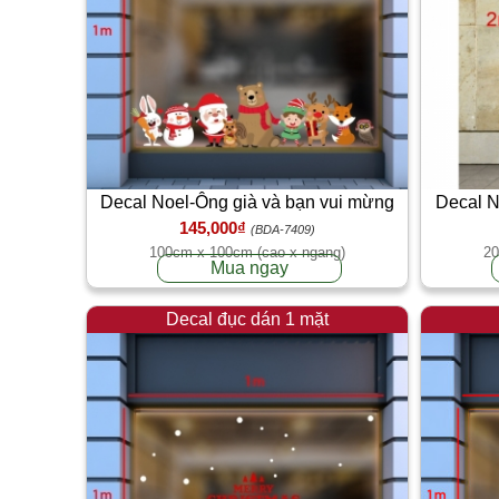
Decal Noel-Ông già và bạn vui mừng
Decal No
145,000₫
giáng sinh
(BDA-7409)
100cm x 100cm (cao x ngang)
20
Mua ngay
Decal đục dán 1 mặt