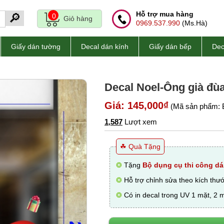
Hỗ trợ mua hàng
🔎
0
Giỏ hàng
0969.537.990
(Ms.Hà)
Giấy dán tường
Decal dán kính
Giấy dán bếp
Dec
Decal Noel-Ông già đùa
Giá: 145,000₫
(Mã sản phẩm: 
1,587
Lượt xem
☘ Quà Tặng
❂
Tặng
Bộ dụng cụ thi công dá
❂
Hỗ trợ chỉnh sửa theo kích thư
❂
Có in decal trong UV 1 mặt, 2 m