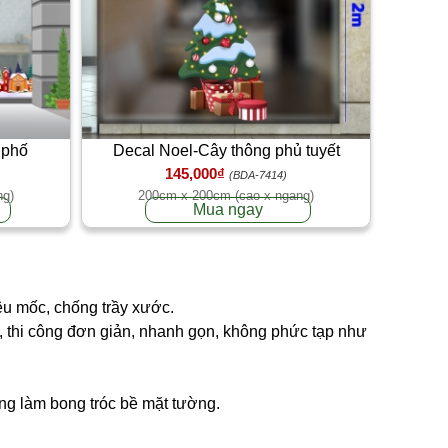
 phố
Decal Noel-Cây thông phủ tuyết
145,000₫
(BDA-7414)
ng)
200cm x 200cm (cao x ngang)
Mua ngay
êu mốc, chống trầy xước.
ng, thi công đơn giản, nhanh gọn, không phức tạp như
ông làm bong tróc bề mặt tường.