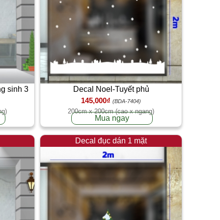
ng sinh 3
Decal Noel-Tuyết phủ
145,000₫
(BDA-7404)
ng)
200cm x 200cm (cao x ngang)
Mua ngay
Decal đục dán 1 mặt