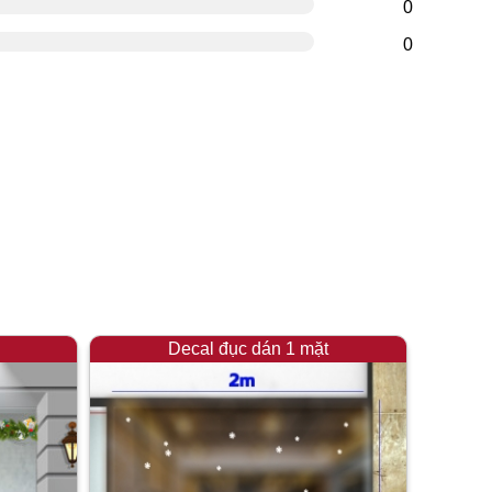
0
0
Decal đục dán 1 mặt