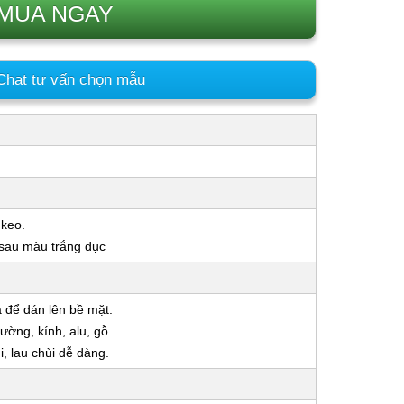
MUA NGAY
hat tư vấn chọn mẫu
 keo.
 sau màu trắng đục
a để dán lên bề mặt.
ờng, kính, alu, gỗ...
 lau chùi dễ dàng.