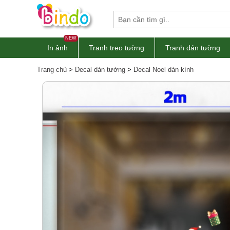
NEW
In ảnh
Tranh treo tường
Tranh dán tường
Trang chủ
>
Decal dán tường
>
Decal Noel dán kính