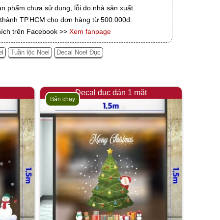
ản phẩm chưa sử dụng, lỗi do nhà sản xuất.
i thành TP.HCM cho đơn hàng từ 500.000đ.
hích trên Facebook >>
Xem fanpage
el
Tuần lộc Noel
Decal Noel Đục
Decal đục dán 1 mặt
Bán chạy