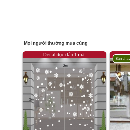
Mọi người thường mua cùng
Decal đục dán 1 mặt
Bán chạ