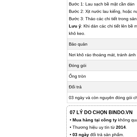
Bước 1: Lau sạch bề mặt cần dán
Bước 2: Xịt nước lau kiếng, hoặc 
Bước 3: Tháo các chi tiết trong s
Lưu ý
: Khi dán các chi tiết lên bề
khô keo.
Bảo quản
Nơi khô ráo thoáng mát, tránh ánh 
Đóng gói
Ống tròn
Đổi trả
03 ngày và còn nguyên đóng gói c
07 LÝ DO CHỌN BINDO.VN
•
Mua hàng tại công ty
không qua
• Thương hiệu uy tín từ
2014
.
•
03 ngày
đổi trả sản phẩm.