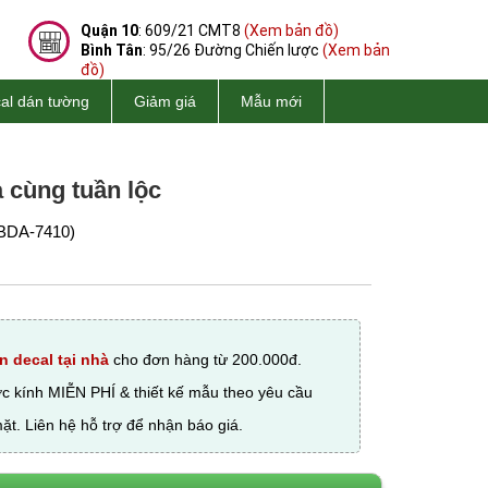
Quận 10
: 609/21 CMT8
(Xem bản đồ)
Bình Tân
: 95/26 Đường Chiến lược
(Xem bản
đồ)
al dán tường
Giảm giá
Mẫu mới
 cùng tuần lộc
BDA-7410)
n decal tại nhà
cho đơn hàng từ 200.000đ.
ớc kính MIỄN PHÍ & thiết kế mẫu theo yêu cầu
ặt. Liên hệ hỗ trợ để nhận báo giá.