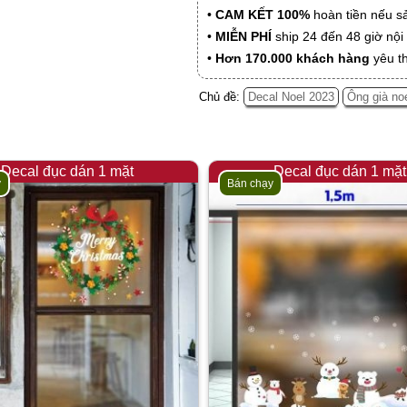
•
CAM KẾT 100%
hoàn tiền nếu s
•
MIỄN PHÍ
ship 24 đến 48 giờ nộ
•
Hơn 170.000 khách hàng
yêu t
Chủ đề:
Decal Noel 2023
Ông già no
Decal đục dán 1 mặt
Decal đục dán 1 mặt
y
Bán chạy