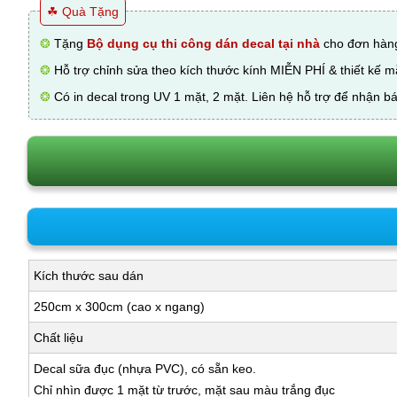
☘ Quà Tặng
❂
Tặng
Bộ dụng cụ thi công dán decal tại nhà
cho đơn hàng
❂
Hỗ trợ chỉnh sửa theo kích thước kính MIỄN PHÍ & thiết kế 
❂
Có in decal trong UV 1 mặt, 2 mặt. Liên hệ hỗ trợ để nhận bá
Kích thước sau dán
250cm x 300cm (cao x ngang)
Chất liệu
Decal sữa đục (nhựa PVC), có sẵn keo.
Chỉ nhìn được 1 mặt từ trước, mặt sau màu trắng đục