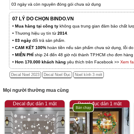
03 ngày và còn nguyên đóng gói chưa sử dụng
07 LÝ DO CHỌN BINDO.VN
•
Mua hàng tại công ty
không qua trung gian đảm bảo chất lượn
• Thương hiệu uy tín từ
2014
.
•
03 ngày
đổi trả sản phẩm.
•
CAM KẾT 100%
hoàn tiền nếu sản phẩm chưa sử dụng, lỗi do
•
MIỄN PHÍ
ship 24 đến 48 giờ nội thành TP.HCM cho đơn hàng 
•
Hơn 170.000 khách hàng
yêu thích trên Facebook >>
Xem f
Decal Noel 2023
Decal Noel Đục
Noel kính 3 mét
Mọi người thường mua cùng
Decal đục dán 1 mặt
Decal đục dán 1 mặt
Bán chạy