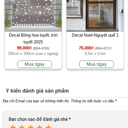
Decal Bông hoa tuyết, trời
Decal Noel-Nguyệt quế 1
tuyết 2025
99,000₫
75,000₫
(BDA-6755)
(BDA-6717)
200cm x 200cm (cao x ngang)
0,5m x 0,5m
Mua ngay
Mua ngay
Ý kiến đánh giá sản phẩm
Địa chỉ Email của bạn sẽ không hiển thị. Thông tin bắt buộc có dấu
*
Bạn chọn sao để đánh giá nhé
*
★
★
★
★
★