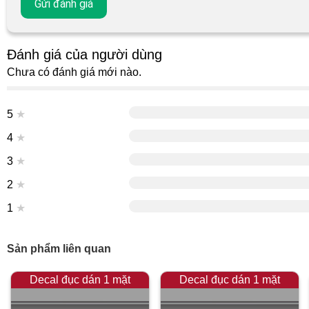
Đánh giá của người dùng
Chưa có đánh giá mới nào.
5
★
4
★
3
★
2
★
1
★
Sản phẩm liên quan
Decal đục dán 1 mặt
Decal đục dán 1 mặt