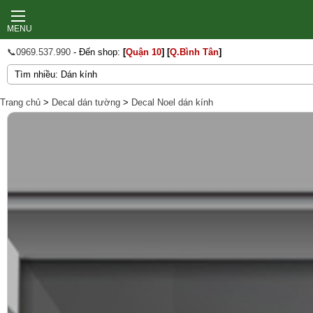
MENU
📞0969.537.990
- Đến shop:
[
Quận 10
]
[
Q.Bình Tân
]
Trang chủ
>
Decal dán tường
>
Decal Noel dán kính