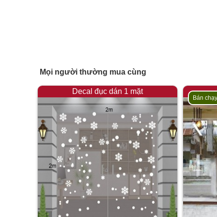
Mọi người thường mua cùng
Decal đục dán 1 mặt
Bán chạ