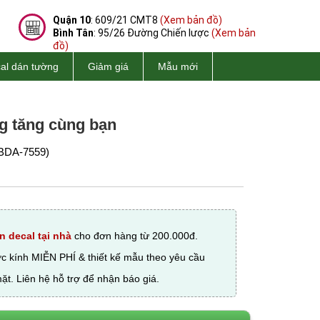
Quận 10
: 609/21 CMT8
(Xem bản đồ)
Bình Tân
: 95/26 Đường Chiến lược
(Xem bản
đồ)
al dán tường
Giảm giá
Mẫu mới
ng tăng cùng bạn
BDA-7559)
n decal tại nhà
cho đơn hàng từ 200.000đ.
ớc kính MIỄN PHÍ & thiết kế mẫu theo yêu cầu
ặt. Liên hệ hỗ trợ để nhận báo giá.