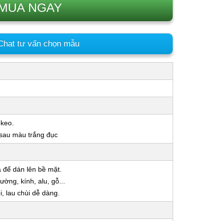
MUA NGAY
hat tư vấn chọn mẫu
 keo.
 sau màu trắng đục
a để dán lên bề mặt.
ờng, kính, alu, gỗ...
 lau chùi dễ dàng.