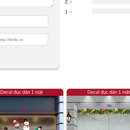
2
★
1
★
Decal đục dán 1 mặt
Decal đục dán 1 mặt