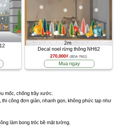
12
Decal noel rừng thông NH62
270,000₫
(BDA-7661)
Mua ngay
êu mốc, chống trầy xước.
ng, thi công đơn giản, nhanh gọn, không phức tạp như
không làm bong tróc bề mặt tường.