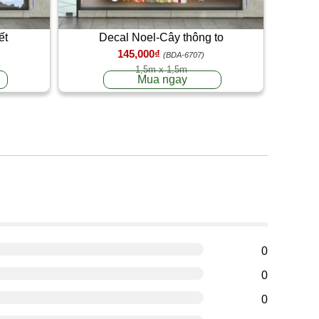
ết
Decal Noel-Cây thông to
145,000₫
(BDA-6707)
1,5m x 1,5m
Mua ngay
g
0
0
0