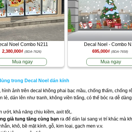
ecal Noel Combo N211
Decal Noel - Combo N
2,380,000₫
695,000₫
(BDA-7626)
(BDA-7658)
Mua ngay
Mua ngay
dùng trong Decal Noel dán kính
 hình ảnh trên decal không phai bạc mầu, chống thấm, chống r
ần lẻ, dán lên như tranh, không viền trắng, có thể bóc ra dễ dà
ớt, khả năng chịu kiềm, axit tốt,.
ng già tung tăng cùng bạn
ra để dán lại sang vị trí khác mà 
nhẵn, khô, bề mặt kính, gỗ, kim loại, gạch men v.v.