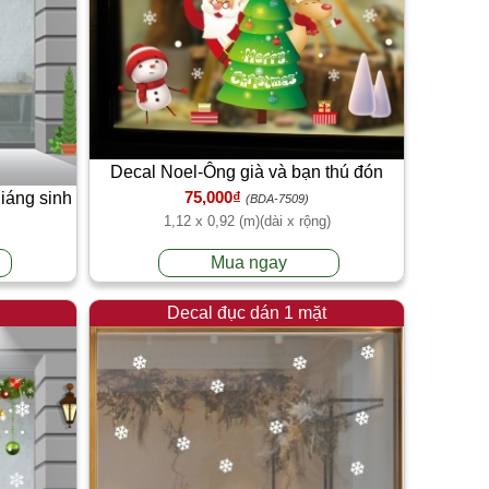
Decal Noel-Ông già và bạn thú đón
75,000₫
giáng sinh
cùng cây thông
(BDA-7509)
1,12 x 0,92 (m)(dài x rộng)
à
Mua ngay
Decal đục dán 1 mặt