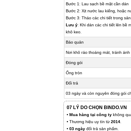
Bước 1: Lau sạch bề mặt cần dán
Bước 2: Xịt nước lau kiếng, hoặc 
Bước 3: Tháo các chi tiết trong s
Lưu ý
: Khi dán các chi tiết lên bề
khô keo.
Bảo quản
Nơi khô ráo thoáng mát, tránh ánh 
Đóng gói
Ống tròn
Đổi trả
03 ngày và còn nguyên đóng gói c
07 LÝ DO CHỌN BINDO.VN
•
Mua hàng tại công ty
không qua
• Thương hiệu uy tín từ
2014
.
•
03 ngày
đổi trả sản phẩm.