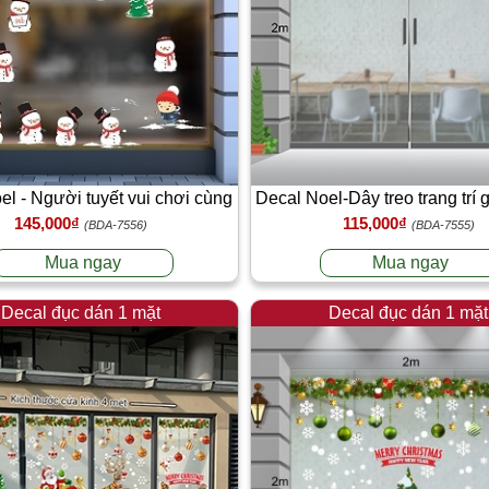
el - Người tuyết vui chơi cùng
Decal Noel-Dây treo trang trí 
145,000₫
115,000₫
bạn
bánh kẹo và hộp qu
(BDA-7556)
(BDA-7555)
Mua ngay
Mua ngay
Decal đục dán 1 mặt
Decal đục dán 1 mặt