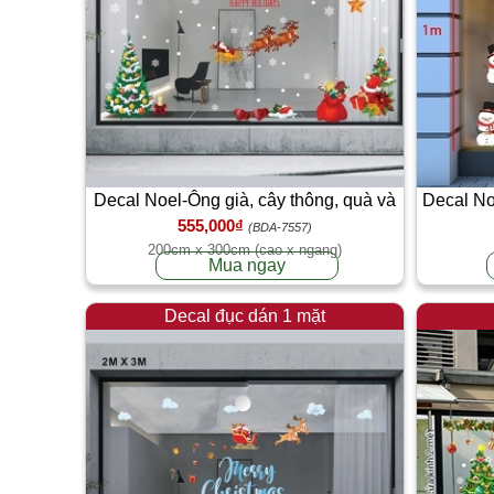
Decal Noel-Ông già, cây thông, quà và
Decal No
555,000₫
dây treo giáng sinh
(BDA-7557)
200cm x 300cm (cao x ngang)
Mua ngay
Decal đục dán 1 mặt