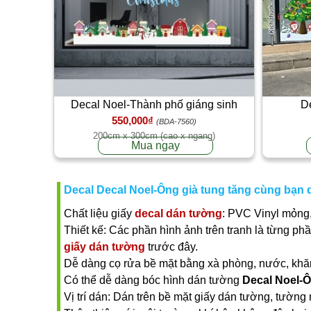
Decal Noel-Thành phố giáng sinh
D
550,000₫
(BDA-7560)
200cm x 300cm (cao x ngang)
Mua ngay
Decal Decal Noel-Ông già tung tăng cùng bạn 
Chất liệu giấy
decal dán tường
: PVC Vinyl mỏng,
Thiết kế: Các phần hình ảnh trên tranh là từng ph
giấy dán tường
trước đây.
Dễ dàng cọ rửa bề mặt bằng xà phòng, nước, khăn ư
Có thể dễ dàng bóc hình dán tường
Decal Noel-Ô
Vị trí dán: Dán trên bề mặt giấy dán tường, tường 