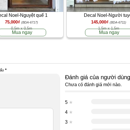
cal Noel-Nguyệt quế 1
Decal Noel-Người tuy
75,000₫
145,000₫
(BDA-6717)
(BDA-6711)
0,5m x 0,5m
1,5m x 1,5m
Mua ngay
Mua ngay
dấu
*
Đánh giá của người dùn
Chưa có đánh giá mới nào.
5
★
4
★
3
★