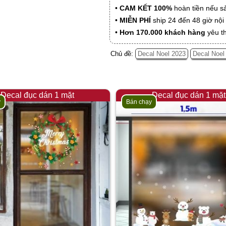
•
CAM KẾT 100%
hoàn tiền nếu s
•
MIỄN PHÍ
ship 24 đến 48 giờ nộ
•
Hơn 170.000 khách hàng
yêu t
Chủ đề:
Decal Noel 2023
Decal Noel
Decal đục dán 1 mặt
Decal đục dán 1 mặt
y
Bán chạy