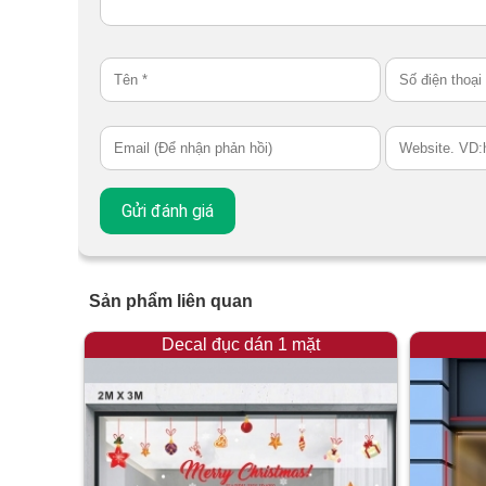
Sản phẩm liên quan
Decal đục dán 1 mặt