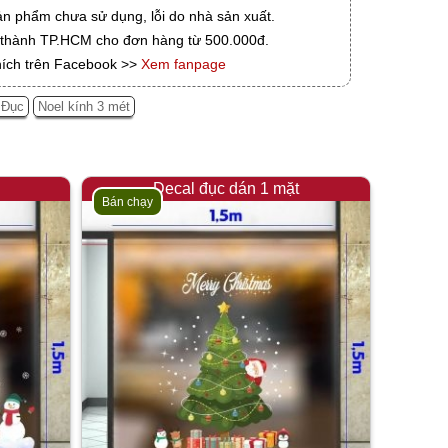
ản phẩm chưa sử dụng, lỗi do nhà sản xuất.
i thành TP.HCM cho đơn hàng từ 500.000đ.
hích trên Facebook >>
Xem fanpage
 Đục
Noel kính 3 mét
Decal đục dán 1 mặt
Bán chạy