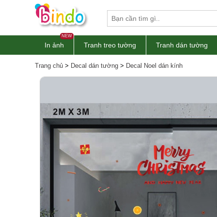
NEW
In ảnh
Tranh treo tường
Tranh dán tường
Trang chủ
>
Decal dán tường
>
Decal Noel dán kính