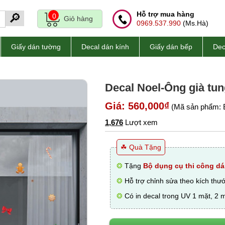
Hỗ trợ mua hàng
🔎
0
Giỏ hàng
0969.537.990
(Ms.Hà)
Giấy dán tường
Decal dán kính
Giấy dán bếp
Dec
Decal Noel-Ông già tu
Giá: 560,000₫
(Mã sản phẩm: 
1,676
Lượt xem
☘ Quà Tặng
❂
Tặng
Bộ dụng cụ thi công dá
❂
Hỗ trợ chỉnh sửa theo kích thư
❂
Có in decal trong UV 1 mặt, 2 m