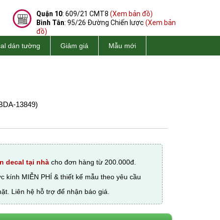
Quận 10
: 609/21 CMT8
(Xem bản đồ)
Bình Tân
: 95/26 Đường Chiến lược
(Xem bản
đồ)
al dán tường
Giảm giá
Mẫu mới
BDA-13849)
n decal tại nhà
cho đơn hàng từ 200.000đ.
ớc kính MIỄN PHÍ & thiết kế mẫu theo yêu cầu
ặt. Liên hệ hỗ trợ để nhận báo giá.