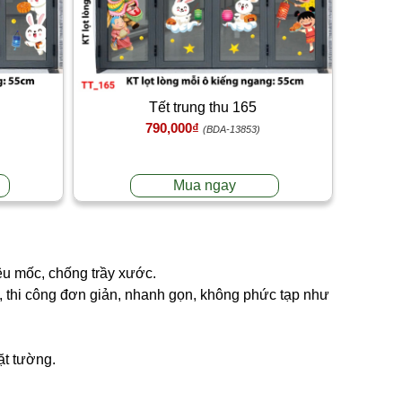
Tết trung thu 165
790,000₫
(BDA-13853)
Mua ngay
êu mốc, chống trầy xước.
ng, thi công đơn giản, nhanh gọn, không phức tạp như
ặt tường.