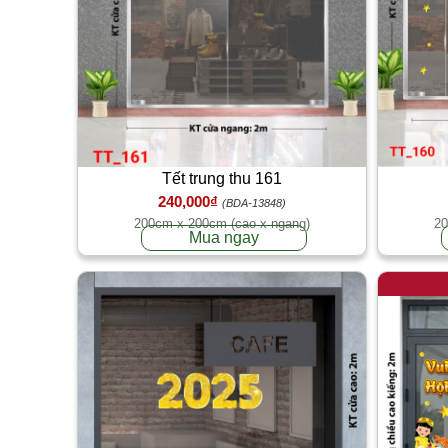
Tết trung thu 161
240,000₫
(BDA-13848)
200cm x 200cm (cao x ngang)
20
Mua ngay