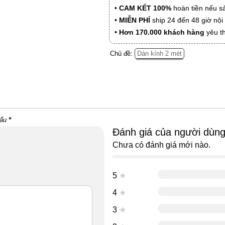
•
CAM KẾT 100%
hoàn tiền nếu s
•
MIỄN PHÍ
ship 24 đến 48 giờ nộ
•
Hơn 170.000 khách hàng
yêu t
Chủ đề:
Dán kính 2 mét
dấu
*
Đánh giá của người dùn
Chưa có đánh giá mới nào.
5
★
4
★
3
★