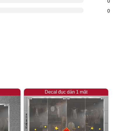
0
0
Decal đục dán 1 mặt