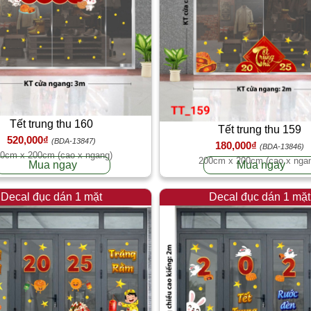
Tết trung thu 160
Tết trung thu 159
520,000₫
(BDA-13847)
180,000₫
(BDA-13846)
0cm x 200cm (cao x ngang)
200cm x 200cm (cao x nga
Mua ngay
Mua ngay
Decal đục dán 1 mặt
Decal đục dán 1 mặt