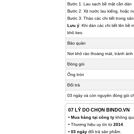
Bước 1: Lau sạch bề mặt cần dán
Bước 2: Xịt nước lau kiếng, hoặc 
Bước 3: Tháo các chi tiết trong s
Lưu ý
: Khi dán các chi tiết lên bề
khô keo.
Bảo quản
Nơi khô ráo thoáng mát, tránh ánh 
Đóng gói
Ống tròn
Đổi trả
03 ngày và còn nguyên đóng gói c
07 LÝ DO CHỌN BINDO.VN
•
Mua hàng tại công ty
không qua
• Thương hiệu uy tín từ
2014
.
•
03 ngày
đổi trả sản phẩm.