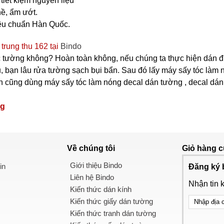
tiết kiệm nguyên liệu
ề, ẩm ướt.
iêu chuẩn Hàn Quốc.
trung thu 162 tại
Bindo
c tường không? Hoàn toàn không, nếu chúng ta thực hiện dán đ
, bạn lâu rửa tường sạch bụi bẩn. Sau đó lấy máy sấy tóc làm n
cũng dùng máy sấy tóc làm nóng decal dán tường , decal dán kính
ng
Về chúng tôi
Giỏ hàng
c
Giới thiệu Bindo
in
Đăng ký 
Liên hệ Bindo
Nhận tin 
Kiến thức dán kính
Kiến thức giấy dán tường
Kiến thức tranh dán tường