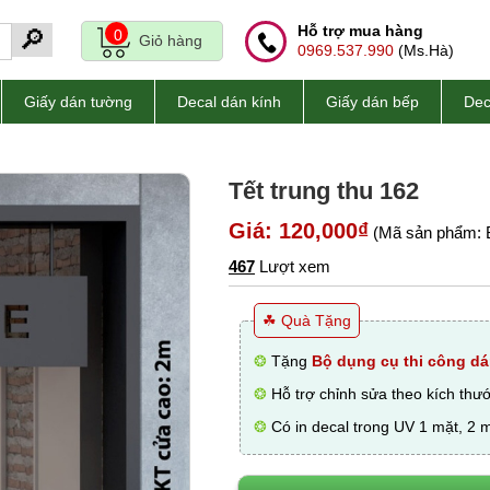
Hỗ trợ mua hàng
🔎
0
Giỏ hàng
0969.537.990
(Ms.Hà)
Giấy dán tường
Decal dán kính
Giấy dán bếp
Dec
Tết trung thu 162
Giá: 120,000₫
(Mã sản phẩm: 
467
Lượt xem
☘ Quà Tặng
❂
Tặng
Bộ dụng cụ thi công dá
❂
Hỗ trợ chỉnh sửa theo kích thư
❂
Có in decal trong UV 1 mặt, 2 m