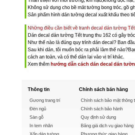
Thân thiện với môi trường, khí hậu,không độc hại, 
Không sử dụng cho bề măt tường bong tróc, gồ gh
Sản phẩm hình dán tường decal xuất khẩu theo t
Những điều cần biết về tranh decal dán tường Tết 
Dán decal dán tường Tết trung thu 162 có gây tró
Như thế nào là đúng quy trình dán decal? Ban đầu
Sau khi dán, tôi muốn bóc ra phải làm thế nào?Bạn 
cách an toàn, và có thể dán lại vào vị trí khác.
Xem thêm
hướng dẫn cách dán decal dán tườ
Thông tin
Chính sách
bán hàng
Gương trang trí
Chính sách bảo mật thông t
Đèn ngủ
Chính sách bảo hành
Sàn gỗ
Quy định sử dụng
In tem nhãn
Bảng giá dịch vụ giao hàng
Xốp dán tường
Phương thức giao hàng