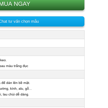
MUA NGAY
hat tư vấn chọn mẫu
 keo.
 sau màu trắng đục
a để dán lên bề mặt.
ờng, kính, alu, gỗ...
 lau chùi dễ dàng.