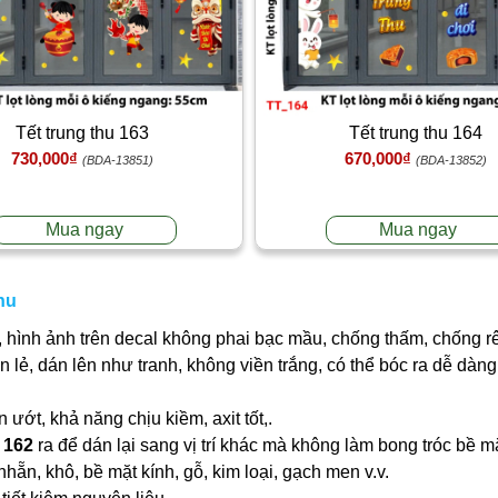
Tết trung thu 163
Tết trung thu 164
730,000₫
670,000₫
(BDA-13851)
(BDA-13852)
Mua ngay
Mua ngay
hu
 hình ảnh trên decal không phai bạc mầu, chống thấm, chống r
ần lẻ, dán lên như tranh, không viền trắng, có thể bóc ra dễ dà
ớt, khả năng chịu kiềm, axit tốt,.
 162
ra để dán lại sang vị trí khác mà không làm bong tróc bề m
nhẵn, khô, bề mặt kính, gỗ, kim loại, gạch men v.v.