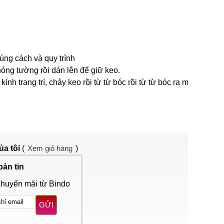
úng cách và quy trình
óng tường rồi dán lên để giữ keo.
 trang trí, chảy keo rồi từ từ bóc rồi từ từ bóc ra một
ủa tôi
(
Xem giỏ hàng
)
bản tin
khuyến mãi từ Bindo
GỬI