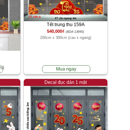
Tết trung thu 159A
540,000₫
(BDA-13845)
200cm x 300cm (cao x ngang)
ng)
Mua ngay
Decal đục dán 1 mặt