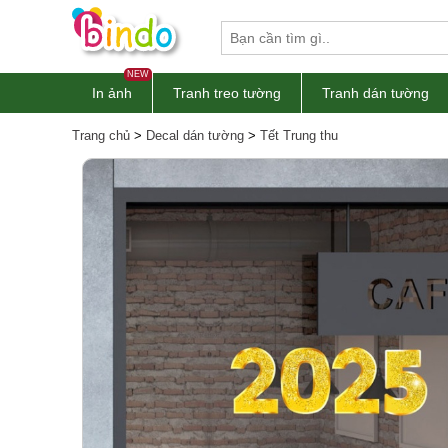
NEW
In ảnh
Tranh treo tường
Tranh dán tường
Trang chủ
>
Decal dán tường
>
Tết Trung thu