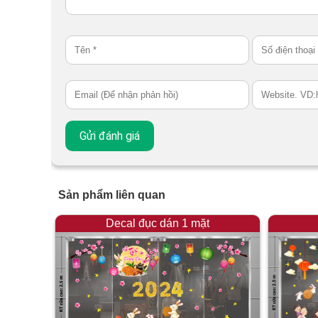
Sản phẩm liên quan
Decal đục dán 1 mặt