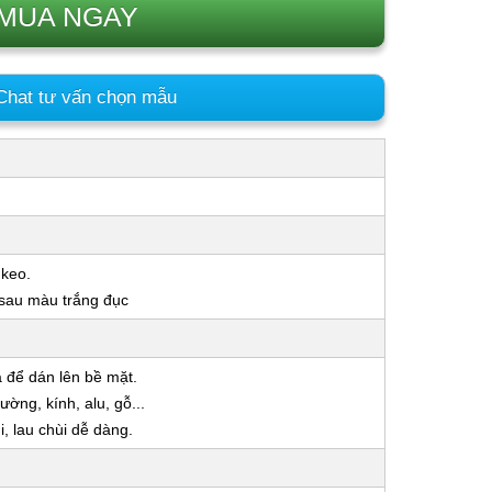
MUA NGAY
hat tư vấn chọn mẫu
 keo.
 sau màu trắng đục
a để dán lên bề mặt.
ờng, kính, alu, gỗ...
 lau chùi dễ dàng.