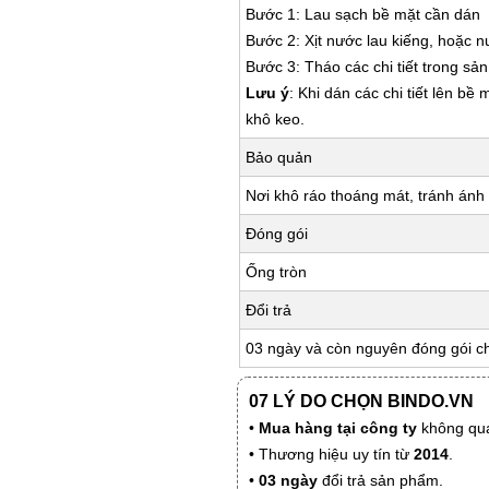
Bước 1: Lau sạch bề mặt cần dán
Bước 2: Xịt nước lau kiếng, hoặc 
Bước 3: Tháo các chi tiết trong s
Lưu ý
: Khi dán các chi tiết lên bề
khô keo.
Bảo quản
Nơi khô ráo thoáng mát, tránh ánh 
Đóng gói
Ống tròn
Đổi trả
03 ngày và còn nguyên đóng gói c
07 LÝ DO CHỌN BINDO.VN
•
Mua hàng tại công ty
không qua
• Thương hiệu uy tín từ
2014
.
•
03 ngày
đổi trả sản phẩm.