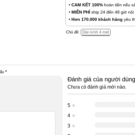
•
CAM KẾT 100%
hoàn tiền nếu s
•
MIỄN PHÍ
ship 24 đến 48 giờ nộ
•
Hơn 170.000 khách hàng
yêu t
Chủ đề:
Dán kính 4 mét
dấu
*
Đánh giá của người dùn
Chưa có đánh giá mới nào.
5
★
4
★
3
★