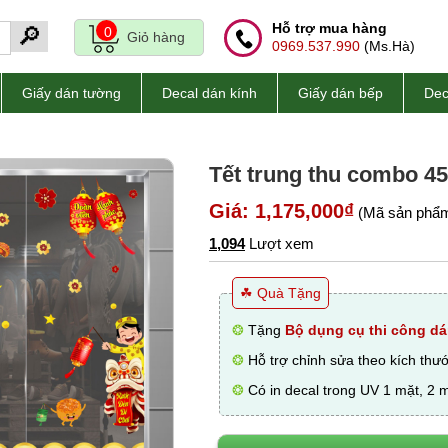
Hỗ trợ mua hàng
🔎
0
Giỏ hàng
0969.537.990
(Ms.Hà)
Giấy dán tường
Decal dán kính
Giấy dán bếp
Dec
Tết trung thu combo 45
Giá: 1,175,000₫
(Mã sản phẩm
1,094
Lượt xem
☘ Quà Tặng
❂
Tặng
Bộ dụng cụ thi công dá
❂
Hỗ trợ chỉnh sửa theo kích thư
❂
Có in decal trong UV 1 mặt, 2 m