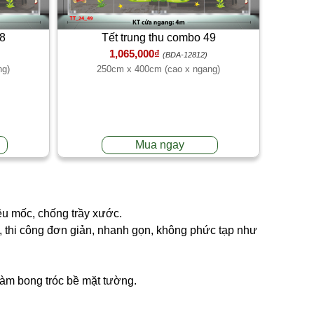
48
Tết trung thu combo 49
1,065,000₫
(BDA-12812)
ng)
250cm x 400cm (cao x ngang)
Mua ngay
êu mốc, chống trầy xước.
ng, thi công đơn giản, nhanh gọn, không phức tạp như
 làm bong tróc bề mặt tường.