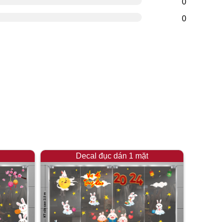
0
0
Decal đục dán 1 mặt