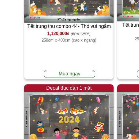
Tết tru
Tết trung thu combo 44- Thỏ vui ngắm
1,120,000₫
trăng
(BDA-12806)
25
250cm x 400cm (cao x ngang)
Mua ngay
Decal đục dán 1 mặt