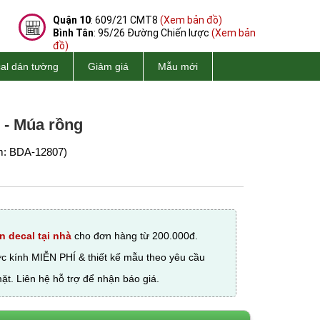
Quận 10
: 609/21 CMT8
(Xem bản đồ)
Bình Tân
: 95/26 Đường Chiến lược
(Xem bản
đồ)
al dán tường
Giảm giá
Mẫu mới
 - Múa rồng
: BDA-12807)
n decal tại nhà
cho đơn hàng từ 200.000đ.
ớc kính MIỄN PHÍ & thiết kế mẫu theo yêu cầu
ặt. Liên hệ hỗ trợ để nhận báo giá.