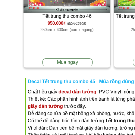
Tết trung thu combo 46
Tết trun
950,000₫
(BDA-12808)
250cm x 400cm (cao x ngang)
25
Mua ngay
Decal Tết trung thu combo 45 - Múa rồng dùng 
Chất liệu giấy
decal dán tường
: PVC Vinyl mỏng,
Thiết kế: Các phần hình ảnh trên tranh là từng ph
giấy dán tường
trước đây.
Dễ dàng cọ rửa bề mặt bằng xà phòng, nước, khăn ư
Có thể dễ dàng bóc hình dán tường
Tết trung th
Vị trí dán: Dán trên bề mặt giấy dán tường, tường 