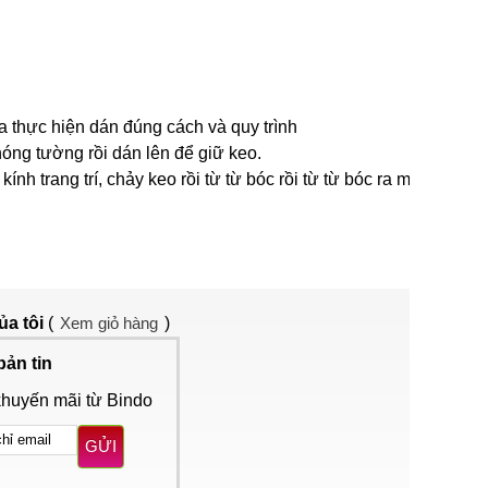
 thực hiện dán đúng cách và quy trình
óng tường rồi dán lên để giữ keo.
 trang trí, chảy keo rồi từ từ bóc rồi từ từ bóc ra một
ủa tôi
(
Xem giỏ hàng
)
bản tin
khuyến mãi từ Bindo
GỬI