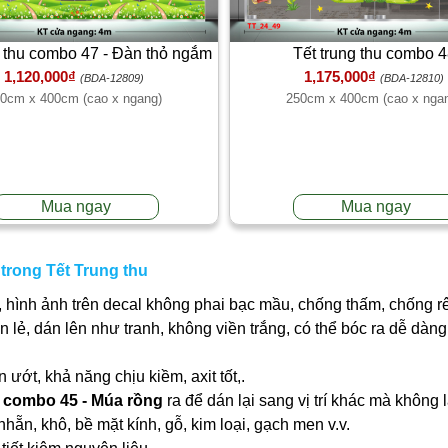
g thu combo 47 - Đàn thỏ ngắm
Tết trung thu combo 
1,120,000₫
1,175,000₫
trăng
(BDA-12809)
(BDA-12810)
0cm x 400cm (cao x ngang)
250cm x 400cm (cao x nga
Mua ngay
Mua ngay
trong Tết Trung thu
 hình ảnh trên decal không phai bạc mầu, chống thấm, chống r
ần lẻ, dán lên như tranh, không viền trắng, có thể bóc ra dễ dà
ớt, khả năng chịu kiềm, axit tốt,.
u combo 45 - Múa rồng
ra để dán lại sang vị trí khác mà không
nhẵn, khô, bề mặt kính, gỗ, kim loại, gạch men v.v.