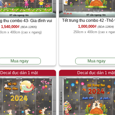
Tết trung thu combo 42 -Thỏ 
ng thu combo 43- Gia đình vui
1,000,000₫
1,540,000₫
trăng
trung thu
(BDA-12804)
(BDA-12805)
250cm x 400cm (cao x nga
0cm x 400cm (cao x ngang)
Mua ngay
Mua ngay
Decal đục dán 1 mặt
Decal đục dán 1 mặt