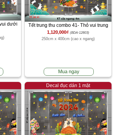
vui dưới
Tết trung thu combo 41- Thỏ vui trung
1,120,000₫
thu
(BDA-12803)
ng)
250cm x 400cm (cao x ngang)
Mua ngay
Decal đục dán 1 mặt