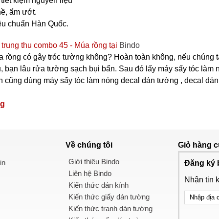
tiết kiệm nguyên liệu
ề, ẩm ướt.
iêu chuẩn Hàn Quốc.
 trung thu combo 45 - Múa rồng tại
Bindo
a rồng có gây tróc tường không? Hoàn toàn không, nếu chúng ta
, bạn lâu rửa tường sạch bụi bẩn. Sau đó lấy máy sấy tóc làm n
cũng dùng máy sấy tóc làm nóng decal dán tường , decal dán kính
ng
Về chúng tôi
Giỏ hàng
c
Giới thiệu Bindo
in
Đăng ký 
Liên hệ Bindo
Nhận tin 
Kiến thức dán kính
Kiến thức giấy dán tường
Kiến thức tranh dán tường