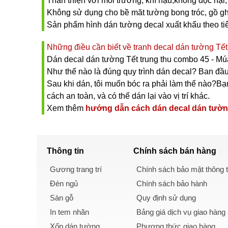
Thân thiện với môi trường, khí hậu,không độc hại, 
Không sử dụng cho bề măt tường bong tróc, gồ gh
Sản phẩm hình dán tường decal xuất khẩu theo t
Những điều cần biết về tranh decal dán tường Tết
Dán decal dán tường Tết trung thu combo 45 - Mú
Như thế nào là đúng quy trình dán decal? Ban đầu
Sau khi dán, tôi muốn bóc ra phải làm thế nào?Bạn 
cách an toàn, và có thể dán lại vào vị trí khác.
Xem thêm
hướng dẫn cách dán decal dán tườ
Thông tin
Chính sách
bán hàng
Gương trang trí
Chính sách bảo mật thông t
Đèn ngủ
Chính sách bảo hành
Sàn gỗ
Quy định sử dụng
In tem nhãn
Bảng giá dịch vụ giao hàng
Xốp dán tường
Phương thức giao hàng