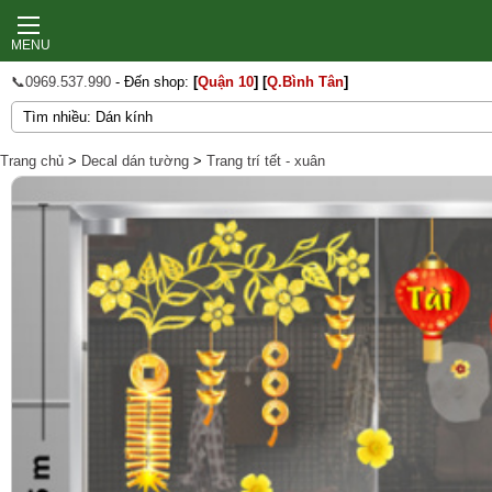
MENU
📞0969.537.990
- Đến shop:
[
Quận 10
]
[
Q.Bình Tân
]
Trang chủ
>
Decal dán tường
>
Trang trí tết - xuân