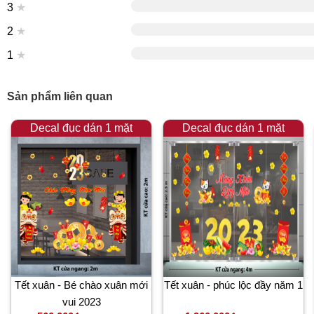
3
★
2
★
1
★
Sản phẩm liên quan
Decal đục dán 1 mặt
Decal đục dán 1 mặt
Tết xuân - Bé chào xuân mới
Tết xuân - phúc lộc đầy năm 1
vui 2023