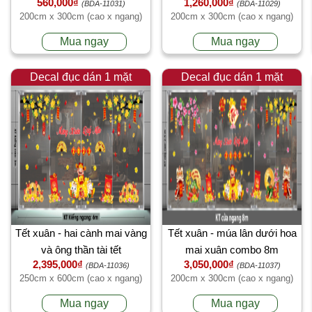
560,000₫
1,260,000₫
(BDA-11031)
(BDA-11029)
200cm x 300cm (cao x ngang)
200cm x 300cm (cao x ngang)
Mua ngay
Mua ngay
Decal đục dán 1 mặt
Decal đục dán 1 mặt
Tết xuân - hai cành mai vàng
Tết xuân - múa lân dưới hoa
và ông thần tài tết
mai xuân combo 8m
2,395,000₫
3,050,000₫
(BDA-11036)
(BDA-11037)
250cm x 600cm (cao x ngang)
200cm x 300cm (cao x ngang)
Mua ngay
Mua ngay