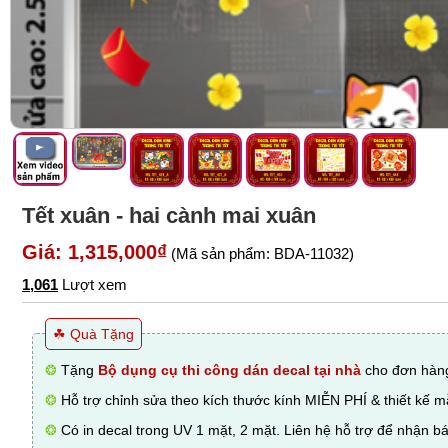
Tết xuân - hai cành mai xuân
Giá: 1,315,000₫
(Mã sản phẩm: BDA-11032)
1,061
Lượt xem
☘ Quà Tặng
❂
Tặng
Bộ dụng cụ thi công dán decal tại nhà
cho đơn hàng
❂
Hỗ trợ chỉnh sửa theo kích thước kính MIỄN PHÍ & thiết kế 
❂
Có in decal trong UV 1 mặt, 2 mặt. Liên hệ hỗ trợ để nhận bá