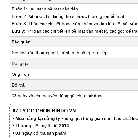
Bước 1: Lau sạch bề mặt cần dán
Bước 2: Xịt nước lau kiếng, hoặc nước thường lên bề mặt
Bước 3: Tháo các chi tiết trong sản phẩm và dán lên bề mặt vừ
Lưu ý
: Khi dán các chi tiết lên bề mặt cần miết kỹ các góc để tr
Bảo quản
Nơi khô ráo thoáng mát, tránh ánh nắng trực tiếp
Đóng gói
Ống tròn
Đổi trả
03 ngày và còn nguyên đóng gói chưa sử dụng
07 LÝ DO CHỌN BINDO.VN
•
Mua hàng tại công ty
không qua trung gian đảm bảo chất lượn
• Thương hiệu uy tín từ
2014
.
•
03 ngày
đổi trả sản phẩm.