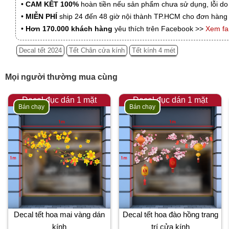
•
CAM KẾT 100%
hoàn tiền nếu sản phẩm chưa sử dụng, lỗi do
•
MIỄN PHÍ
ship 24 đến 48 giờ nội thành TP.HCM cho đơn hàng 
•
Hơn 170.000 khách hàng
yêu thích trên Facebook >>
Xem f
Decal tết 2024
Tết Chân cửa kính
Tết kính 4 mét
Mọi người thường mua cùng
Decal đục dán 1 mặt
Decal đục dán 1 mặt
Bán chạy
Bán chạy
Decal tết hoa mai vàng dán
Decal tết hoa đào hồng trang
kính
trí cửa kính