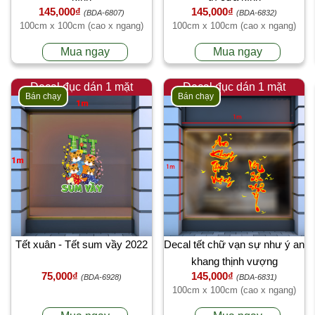
145,000₫
145,000₫
(BDA-6807)
(BDA-6832)
100cm x 100cm (cao x ngang)
100cm x 100cm (cao x ngang)
Mua ngay
Mua ngay
Decal đục dán 1 mặt
Decal đục dán 1 mặt
Bán chạy
Bán chạy
Tết xuân - Tết sum vầy 2022
Decal tết chữ vạn sự như ý an
khang thịnh vượng
75,000₫
145,000₫
(BDA-6928)
(BDA-6831)
100cm x 100cm (cao x ngang)