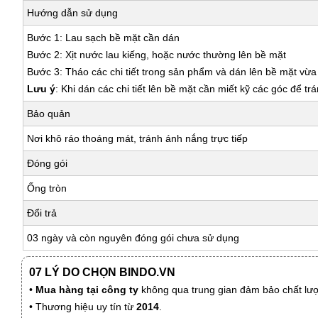
Hướng dẫn sử dụng
Bước 1: Lau sạch bề mặt cần dán
Bước 2: Xịt nước lau kiếng, hoặc nước thường lên bề mặt
Bước 3: Tháo các chi tiết trong sản phẩm và dán lên bề mặt vừ
Lưu ý
: Khi dán các chi tiết lên bề mặt cần miết kỹ các góc để tr
Bảo quản
Nơi khô ráo thoáng mát, tránh ánh nắng trực tiếp
Đóng gói
Ống tròn
Đổi trả
03 ngày và còn nguyên đóng gói chưa sử dụng
07 LÝ DO CHỌN BINDO.VN
•
Mua hàng tại công ty
không qua trung gian đảm bảo chất lượn
• Thương hiệu uy tín từ
2014
.