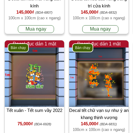
kính
trí cửa kính
145,000₫
145,000₫
(BDA-6807)
(BDA-6832)
100cm x 100cm (cao x ngang)
100cm x 100cm (cao x ngang)
Mua ngay
Mua ngay
Decal đục dán 1 mặt
Decal đục dán 1 mặt
Bán chạy
Bán chạy
Tết xuân - Tết sum vầy 2022
Decal tết chữ vạn sự như ý an
khang thịnh vượng
75,000₫
145,000₫
(BDA-6928)
(BDA-6831)
100cm x 100cm (cao x ngang)