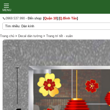
MENU
📞0969.537.990
- Đến shop:
[
Quận 10
]
[
Q.Bình Tân
]
Trang chủ
>
Decal dán tường
>
Trang trí tết - xuân