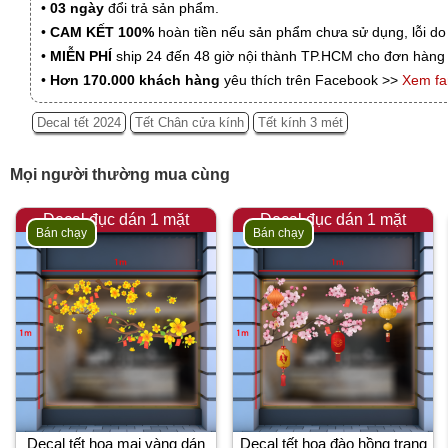
•
03 ngày
đổi trả sản phẩm.
•
CAM KẾT 100%
hoàn tiền nếu sản phẩm chưa sử dụng, lỗi do
•
MIỄN PHÍ
ship 24 đến 48 giờ nội thành TP.HCM cho đơn hàng 
•
Hơn 170.000 khách hàng
yêu thích trên Facebook >>
Xem f
Decal tết 2024
Tết Chân cửa kính
Tết kính 3 mét
Mọi người thường mua cùng
Decal đục dán 1 mặt
Decal đục dán 1 mặt
Bán chạy
Bán chạy
Decal tết hoa mai vàng dán
Decal tết hoa đào hồng trang