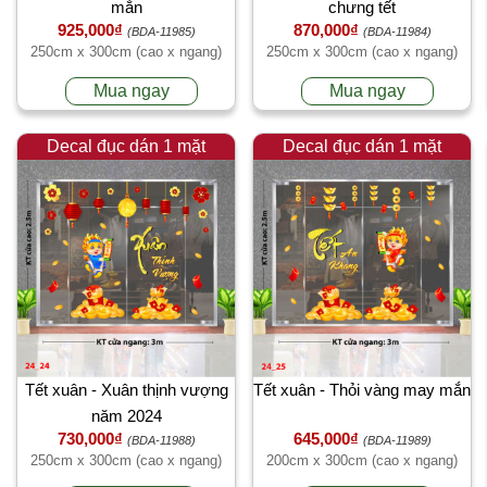
mắn
chưng tết
925,000₫
870,000₫
(BDA-11985)
(BDA-11984)
250cm x 300cm (cao x ngang)
250cm x 300cm (cao x ngang)
Mua ngay
Mua ngay
Decal đục dán 1 mặt
Decal đục dán 1 mặt
Tết xuân - Xuân thịnh vượng
Tết xuân - Thỏi vàng may mắn
năm 2024
730,000₫
645,000₫
(BDA-11988)
(BDA-11989)
250cm x 300cm (cao x ngang)
200cm x 300cm (cao x ngang)