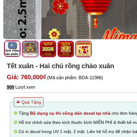
Tết xuân - Hai chú rồng chào xuân
Giá: 760,000₫
(Mã sản phẩm: BDA-11986)
988
Lượt xem
☘ Quà Tặng
❂
Tặng
Bộ dụng cụ thi công dán decal tại nhà
cho đơn hàng
❂
Hỗ trợ chỉnh sửa theo kích thước kính MIỄN PHÍ & thiết kế 
❂
Có in decal trong UV 1 mặt, 2 mặt. Liên hệ hỗ trợ để nhận bá