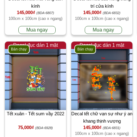
kính
trí cửa kính
145,000₫
145,000₫
(BDA-6807)
(BDA-6832)
100cm x 100cm (cao x ngang)
100cm x 100cm (cao x ngang)
Mua ngay
Mua ngay
Decal đục dán 1 mặt
Decal đục dán 1 mặt
Bán chạy
Bán chạy
Tết xuân - Tết sum vầy 2022
Decal tết chữ vạn sự như ý an
khang thịnh vượng
75,000₫
145,000₫
(BDA-6928)
(BDA-6831)
100cm x 100cm (cao x ngang)