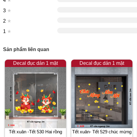
4
★
3
★
2
★
1
★
Sản phẩm liên quan
Decal đục dán 1 mặt
Decal đục dán 1 mặt
Tết xuân -Tết 530 Hai rồng
Tết xuân- Tết 529 chúc mừng