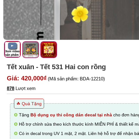
Tết xuân - Tết 531 Hai con rồng
Giá: 420,000₫
(Mã sản phẩm: BDA-12210)
878
Lượt xem
☘ Quà Tặng
❂
Tặng
Bộ dụng cụ thi công dán decal tại nhà
cho đơn hàng
❂
Hỗ trợ chỉnh sửa theo kích thước kính MIỄN PHÍ & thiết kế 
❂
Có in decal trong UV 1 mặt, 2 mặt. Liên hệ hỗ trợ để nhận bá