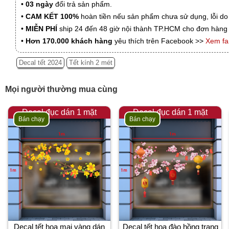
•
03 ngày
đổi trả sản phẩm.
•
CAM KẾT 100%
hoàn tiền nếu sản phẩm chưa sử dụng, lỗi do
•
MIỄN PHÍ
ship 24 đến 48 giờ nội thành TP.HCM cho đơn hàng 
•
Hơn 170.000 khách hàng
yêu thích trên Facebook >>
Xem f
Decal tết 2024
Tết kính 2 mét
Mọi người thường mua cùng
Decal đục dán 1 mặt
Decal đục dán 1 mặt
Bán chạy
Bán chạy
Decal tết hoa mai vàng dán
Decal tết hoa đào hồng trang