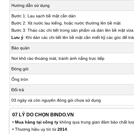
Hướng dẫn sử dụng
Bước 1: Lau sạch bề mặt cần dán
Bước 2: Xịt nước lau kiếng, hoặc nước thường lên bề mặt
Bước 3: Tháo các chi tiết trong sản phẩm và dán lên bề mặt vừ
Lưu ý
: Khi dán các chi tiết lên bề mặt cần miết kỹ các góc để tr
Bảo quản
Nơi khô ráo thoáng mát, tránh ánh nắng trực tiếp
Đóng gói
Ống tròn
Đổi trả
03 ngày và còn nguyên đóng gói chưa sử dụng
07 LÝ DO CHỌN BINDO.VN
•
Mua hàng tại công ty
không qua trung gian đảm bảo chất lượn
• Thương hiệu uy tín từ
2014
.