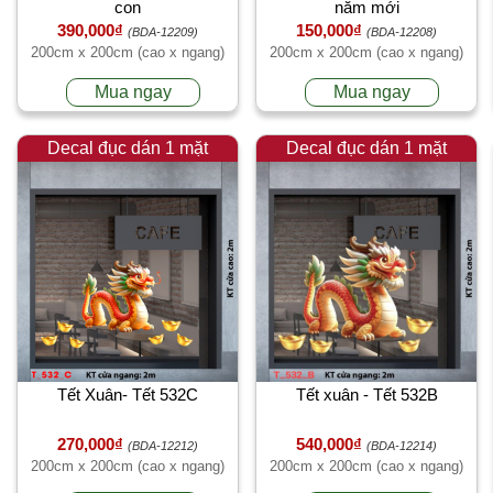
con
năm mới
390,000₫
150,000₫
(BDA-12209)
(BDA-12208)
200cm x 200cm (cao x ngang)
200cm x 200cm (cao x ngang)
Mua ngay
Mua ngay
Decal đục dán 1 mặt
Decal đục dán 1 mặt
Tết Xuân- Tết 532C
Tết xuân - Tết 532B
270,000₫
540,000₫
(BDA-12212)
(BDA-12214)
200cm x 200cm (cao x ngang)
200cm x 200cm (cao x ngang)