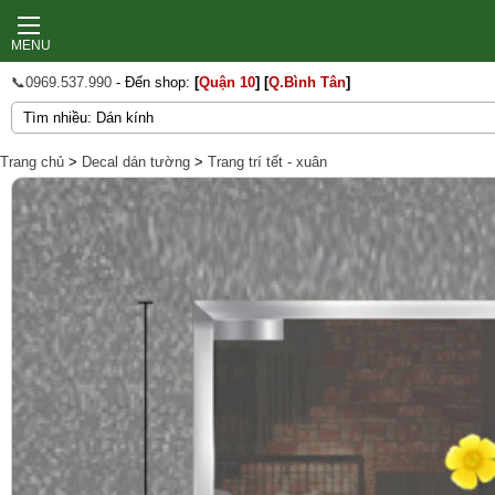
MENU
📞0969.537.990
- Đến shop:
[
Quận 10
]
[
Q.Bình Tân
]
Trang chủ
>
Decal dán tường
>
Trang trí tết - xuân