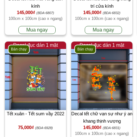
kính
trí cửa kính
145,000₫
145,000₫
(BDA-6807)
(BDA-6832)
100cm x 100cm (cao x ngang)
100cm x 100cm (cao x ngang)
Mua ngay
Mua ngay
Decal đục dán 1 mặt
Decal đục dán 1 mặt
Bán chạy
Bán chạy
Tết xuân - Tết sum vầy 2022
Decal tết chữ vạn sự như ý an
khang thịnh vượng
75,000₫
145,000₫
(BDA-6928)
(BDA-6831)
100cm x 100cm (cao x ngang)