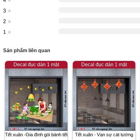
4
★
3
★
2
★
1
★
Sản phẩm liên quan
Decal đục dán 1 mặt
Decal đục dán 1 mặt
Tết xuân -Gia đình gói bánh tết
Tết xuân - Vạn sự cát tường