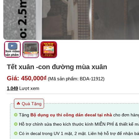
Tết xuân -con đường mùa xuân
Giá: 450,000₫
(Mã sản phẩm: BDA-11912)
1,049
Lượt xem
☘ Quà Tặng
❂
Tặng
Bộ dụng cụ thi công dán decal tại nhà
cho đơn hàng
❂
Hỗ trợ chỉnh sửa theo kích thước kính MIỄN PHÍ & thiết kế 
❂
Có in decal trong UV 1 mặt, 2 mặt. Liên hệ hỗ trợ để nhận bá