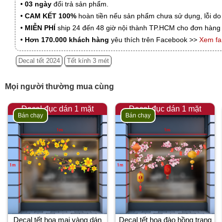
•
03 ngày
đổi trả sản phẩm.
•
CAM KẾT 100%
hoàn tiền nếu sản phẩm chưa sử dụng, lỗi do
•
MIỄN PHÍ
ship 24 đến 48 giờ nội thành TP.HCM cho đơn hàng 
•
Hơn 170.000 khách hàng
yêu thích trên Facebook >>
Xem f
Decal tết 2024
Tết kính 3 mét
Mọi người thường mua cùng
Decal đục dán 1 mặt
Decal đục dán 1 mặt
Bán chạy
Bán chạy
Decal tết hoa mai vàng dán
Decal tết hoa đào hồng trang