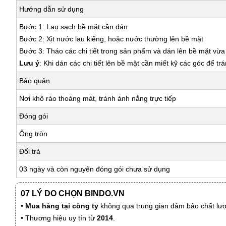
Hướng dẫn sử dụng
Bước 1: Lau sạch bề mặt cần dán
Bước 2: Xịt nước lau kiếng, hoặc nước thường lên bề mặt
Bước 3: Tháo các chi tiết trong sản phẩm và dán lên bề mặt vừ
Lưu ý
: Khi dán các chi tiết lên bề mặt cần miết kỹ các góc để tr
Bảo quản
Nơi khô ráo thoáng mát, tránh ánh nắng trực tiếp
Đóng gói
Ống tròn
Đổi trả
03 ngày và còn nguyên đóng gói chưa sử dụng
07 LÝ DO CHỌN BINDO.VN
•
Mua hàng tại công ty
không qua trung gian đảm bảo chất lượn
• Thương hiệu uy tín từ
2014
.