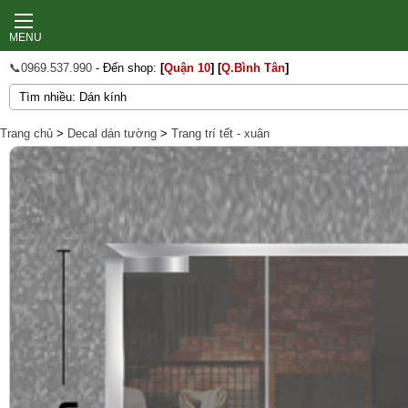
MENU
📞0969.537.990
- Đến shop:
[
Quận 10
]
[
Q.Bình Tân
]
Trang chủ
>
Decal dán tường
>
Trang trí tết - xuân