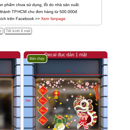
ản phẩm chưa sử dụng, lỗi do nhà sản xuất.
i thành TP.HCM cho đơn hàng từ 500.000đ.
hích trên Facebook >>
Xem fanpage
c
Tết kính 6 mét
Decal đục dán 1 mặt
Bán chạy