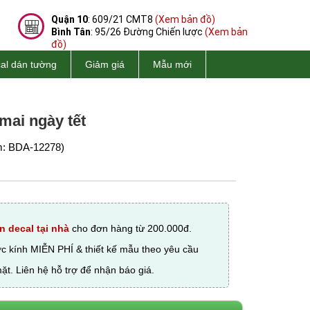
Quận 10
: 609/21 CMT8
(Xem bản đồ)
Bình Tân
: 95/26 Đường Chiến lược
(Xem bản
đồ)
al dán tường
Giảm giá
Mẫu mới
mai ngày tết
: BDA-12278)
n decal tại nhà
cho đơn hàng từ 200.000đ.
ớc kính MIỄN PHÍ & thiết kế mẫu theo yêu cầu
ặt. Liên hệ hỗ trợ để nhận báo giá.