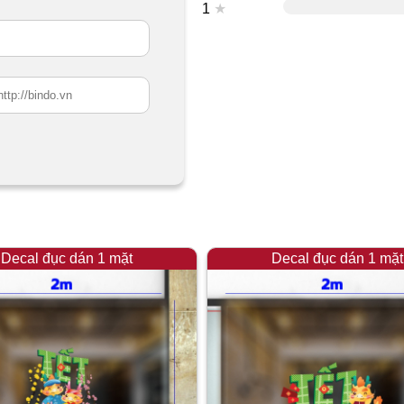
1
★
Decal đục dán 1 mặt
Decal đục dán 1 mặt