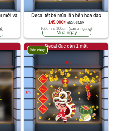
m mới và
Decal tết bé múa lân bên hoa đào
145,000₫
(BDA-6828)
g)
100cm x 100cm (cao x ngang)
Mua ngay
Decal đục dán 1 mặt
Bán chạy