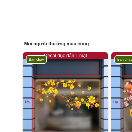
Mọi người thường mua cùng
Decal đục dán 1 mặt
Bán chạy
Bán chạ