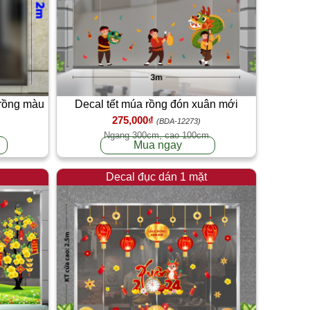
 rồng màu
Decal tết múa rồng đón xuân mới
275,000₫
(BDA-12273)
Ngang 300cm, cao 100cm
Mua ngay
Decal đục dán 1 mặt