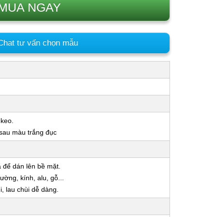
MUA NGAY
hat tư vấn chọn mẫu
 keo.
 sau màu trắng đục
a để dán lên bề mặt.
ờng, kính, alu, gỗ...
 lau chùi dễ dàng.