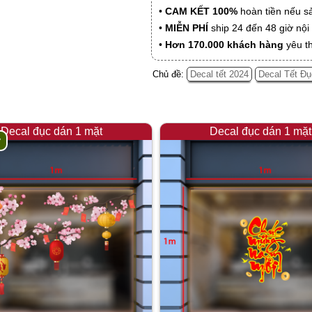
•
CAM KẾT 100%
hoàn tiền nếu s
•
MIỄN PHÍ
ship 24 đến 48 giờ nộ
•
Hơn 170.000 khách hàng
yêu t
Chủ đề:
Decal tết 2024
Decal Tết Đụ
Decal đục dán 1 mặt
Decal đục dán 1 mặt
y