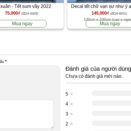
 xuân - Tết sum vầy 2022
Decal tết chữ vạn sự như ý 
75,000₫
145,000₫
thịnh vượng
(BDA-6928)
(BDA-6831)
100cm x 100cm (cao x nga
Mua ngay
Mua ngay
dấu
*
Đánh giá của người dùn
Chưa có đánh giá mới nào.
5
★
4
★
3
★
2
★