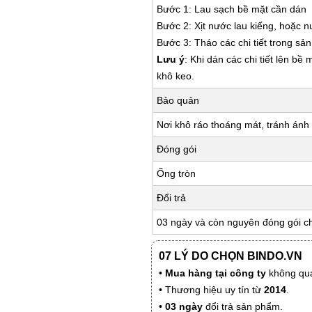
Bước 1: Lau sạch bề mặt cần dán
Bước 2: Xịt nước lau kiếng, hoặc 
Bước 3: Tháo các chi tiết trong s
Lưu ý
: Khi dán các chi tiết lên bề
khô keo.
Bảo quản
Nơi khô ráo thoáng mát, tránh ánh 
Đóng gói
Ống tròn
Đổi trả
03 ngày và còn nguyên đóng gói c
07 LÝ DO CHỌN BINDO.VN
•
Mua hàng tại công ty
không qua
• Thương hiệu uy tín từ
2014
.
•
03 ngày
đổi trả sản phẩm.