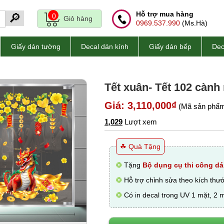
Hỗ trợ mua hàng
🔎
0
Giỏ hàng
0969.537.990
(Ms.Hà)
Giấy dán tường
Decal dán kính
Giấy dán bếp
Dec
Tết xuân- Tết 102 cành 
Giá: 3,110,000₫
(Mã sản phẩm
1,029
Lượt xem
☘ Quà Tặng
❂
Tặng
Bộ dụng cụ thi công dá
❂
Hỗ trợ chỉnh sửa theo kích thư
❂
Có in decal trong UV 1 mặt, 2 m