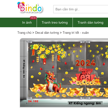
NEW
In ảnh
Tranh treo tường
Tranh dán tường
Trang chủ
>
Decal dán tường
>
Trang trí tết - xuân