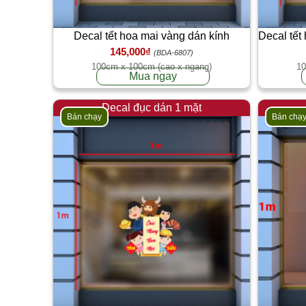
Decal tết hoa mai vàng dán kính
Decal tết
145,000₫
(BDA-6807)
100cm x 100cm (cao x ngang)
10
Mua ngay
Decal đục dán 1 mặt
Bán chạy
Bán chạ