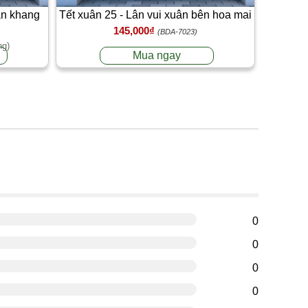
an khang
Tết xuân 25 - Lân vui xuân bên hoa mai
145,000₫
(BDA-7023)
ng)
Mua ngay
g
0
0
0
0