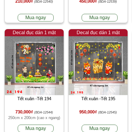
210,000₫
450,000₫
(BDA-12540)
(BDA-12539)
Mua ngay
Mua ngay
Decal đục dán 1 mặt
Decal đục dán 1 mặt
Tết xuân -Tết 194
Tết xuân -Tết 195
730,000₫
950,000₫
(BDA-12544)
(BDA-12545)
250cm x 200cm (cao x ngang)
Mua ngay
Mua ngay