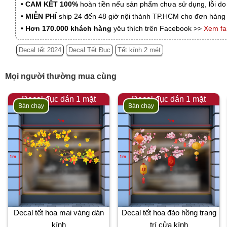
•
CAM KẾT 100%
hoàn tiền nếu sản phẩm chưa sử dụng, lỗi do
•
MIỄN PHÍ
ship 24 đến 48 giờ nội thành TP.HCM cho đơn hàng 
•
Hơn 170.000 khách hàng
yêu thích trên Facebook >>
Xem f
Decal tết 2024
Decal Tết Đục
Tết kính 2 mét
Mọi người thường mua cùng
Decal đục dán 1 mặt
Decal đục dán 1 mặt
Bán chạy
Bán chạy
Decal tết hoa mai vàng dán
Decal tết hoa đào hồng trang
kính
trí cửa kính