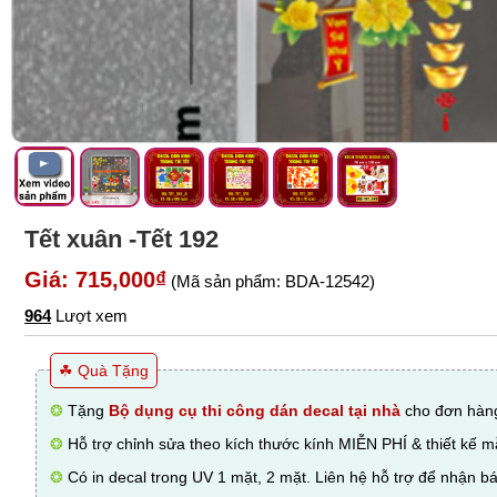
Tết xuân -Tết 192
Giá: 715,000₫
(Mã sản phẩm: BDA-12542)
964
Lượt xem
☘ Quà Tặng
❂
Tặng
Bộ dụng cụ thi công dán decal tại nhà
cho đơn hàng
❂
Hỗ trợ chỉnh sửa theo kích thước kính MIỄN PHÍ & thiết kế 
❂
Có in decal trong UV 1 mặt, 2 mặt. Liên hệ hỗ trợ để nhận bá