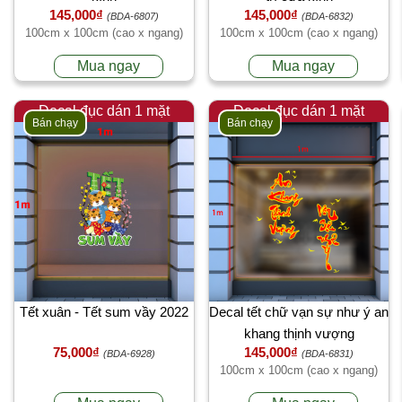
145,000₫
145,000₫
(BDA-6807)
(BDA-6832)
100cm x 100cm (cao x ngang)
100cm x 100cm (cao x ngang)
Mua ngay
Mua ngay
Decal đục dán 1 mặt
Decal đục dán 1 mặt
Bán chạy
Bán chạy
Tết xuân - Tết sum vầy 2022
Decal tết chữ vạn sự như ý an
khang thịnh vượng
75,000₫
145,000₫
(BDA-6928)
(BDA-6831)
100cm x 100cm (cao x ngang)