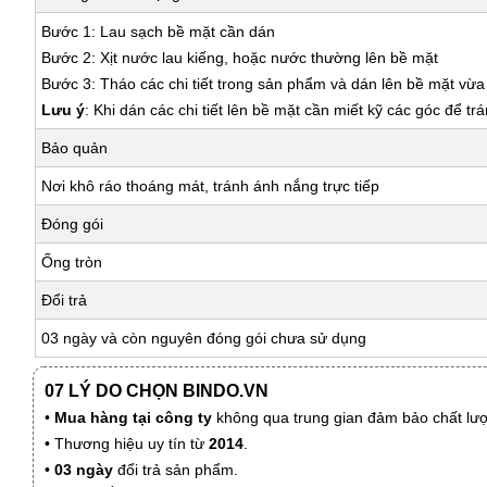
Bước 1: Lau sạch bề mặt cần dán
Bước 2: Xịt nước lau kiếng, hoặc nước thường lên bề mặt
Bước 3: Tháo các chi tiết trong sản phẩm và dán lên bề mặt vừ
Lưu ý
: Khi dán các chi tiết lên bề mặt cần miết kỹ các góc để tr
Bảo quản
Nơi khô ráo thoáng mát, tránh ánh nắng trực tiếp
Đóng gói
Ống tròn
Đổi trả
03 ngày và còn nguyên đóng gói chưa sử dụng
07 LÝ DO CHỌN BINDO.VN
•
Mua hàng tại công ty
không qua trung gian đảm bảo chất lượn
• Thương hiệu uy tín từ
2014
.
•
03 ngày
đổi trả sản phẩm.