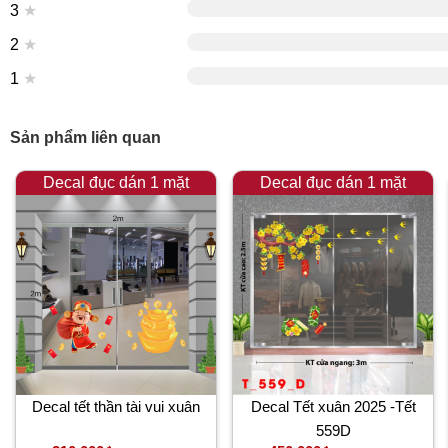
3
★
2
★
1
★
Sản phẩm liên quan
Decal đục dán 1 mặt
Decal đục dán 1 mặt
Decal tết thần tài vui xuân
Decal Tết xuân 2025 -Tết
559D