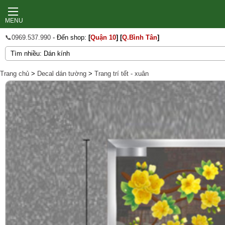
MENU
📞0969.537.990
- Đến shop:
[
Quận 10
]
[
Q.Bình Tân
]
Trang chủ
>
Decal dán tường
>
Trang trí tết - xuân