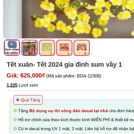
Tết xuân- Tết 2024 gia đình sum vầy 1
Giá: 625,000₫
(Mã sản phẩm: BDA-12308)
1,225
Lượt xem
☘ Quà Tặng
❂
Tặng
Bộ dụng cụ thi công dán decal tại nhà
cho đơn hàng
❂
Hỗ trợ chỉnh sửa theo kích thước kính MIỄN PHÍ & thiết kế 
❂
Có in decal trong UV 1 mặt, 2 mặt. Liên hệ hỗ trợ để nhận bá