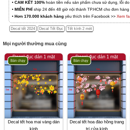
•
CAM KẾT 100%
hoàn tiền nếu sản phẩm chưa sử dụng, lỗi do
•
MIỄN PHÍ
ship 24 đến 48 giờ nội thành TP.HCM cho đơn hàng 
•
Hơn 170.000 khách hàng
yêu thích trên Facebook >>
Xem f
Decal tết 2024
Decal Tết Đục
Tết kính 2 mét
Mọi người thường mua cùng
Decal đục dán 1 mặt
Decal đục dán 1 mặt
Bán chạy
Bán chạy
Decal tết hoa mai vàng dán
Decal tết hoa đào hồng trang
kính
trí cửa kính