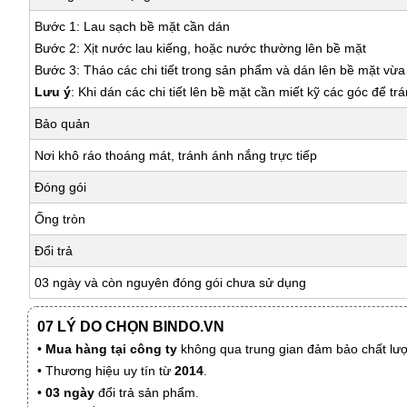
Bước 1: Lau sạch bề mặt cần dán
Bước 2: Xịt nước lau kiếng, hoặc nước thường lên bề mặt
Bước 3: Tháo các chi tiết trong sản phẩm và dán lên bề mặt vừ
Lưu ý
: Khi dán các chi tiết lên bề mặt cần miết kỹ các góc để tr
Bảo quản
Nơi khô ráo thoáng mát, tránh ánh nắng trực tiếp
Đóng gói
Ống tròn
Đổi trả
03 ngày và còn nguyên đóng gói chưa sử dụng
07 LÝ DO CHỌN BINDO.VN
•
Mua hàng tại công ty
không qua trung gian đảm bảo chất lượn
• Thương hiệu uy tín từ
2014
.
•
03 ngày
đổi trả sản phẩm.