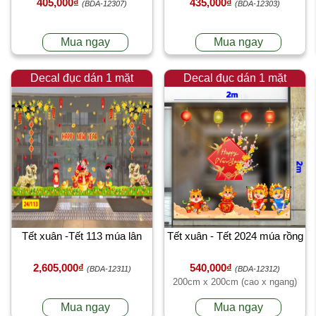
405,000₫
435,000₫
(BDA-12307)
(BDA-12303)
Mua ngay
Mua ngay
Decal đục dán 1 mặt
Decal đục dán 1 mặt
Tết xuân -Tết 113 múa lân
Tết xuân - Tết 2024 múa rồng
2,605,000₫
540,000₫
(BDA-12311)
(BDA-12312)
200cm x 200cm (cao x ngang)
Mua ngay
Mua ngay