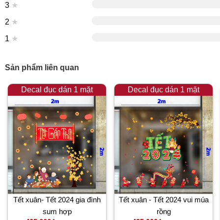
3
★
2
★
1
★
Sản phẩm liên quan
Decal đục dán 1 mặt
Decal đục dán 1 mặt
Tết xuân- Tết 2024 gia đình
Tết xuân - Tết 2024 vui múa
sum hợp
rồng