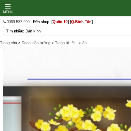
MENU
📞0969.537.990
- Đến shop:
[
Quận 10
]
[
Q.Bình Tân
]
Trang chủ
>
Decal dán tường
>
Trang trí tết - xuân