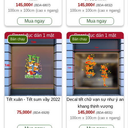
145,000₫
145,000₫
(BDA-6807)
(BDA-6832)
100cm x 100cm (cao x ngang)
100cm x 100cm (cao x ngang)
Mua ngay
Mua ngay
Decal đục dán 1 mặt
Decal đục dán 1 mặt
Bán chạy
Bán chạy
Tết xuân - Tết sum vầy 2022
Decal tết chữ vạn sự như ý an
khang thịnh vượng
75,000₫
145,000₫
(BDA-6928)
(BDA-6831)
100cm x 100cm (cao x ngang)