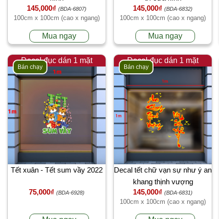
145,000₫
145,000₫
(BDA-6807)
(BDA-6832)
100cm x 100cm (cao x ngang)
100cm x 100cm (cao x ngang)
Mua ngay
Mua ngay
Decal đục dán 1 mặt
Decal đục dán 1 mặt
Bán chạy
Bán chạy
Tết xuân - Tết sum vầy 2022
Decal tết chữ vạn sự như ý an
khang thịnh vượng
75,000₫
145,000₫
(BDA-6928)
(BDA-6831)
100cm x 100cm (cao x ngang)