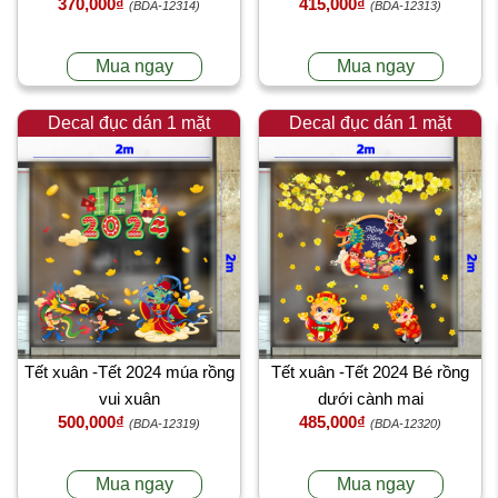
370,000₫
415,000₫
(BDA-12314)
(BDA-12313)
Mua ngay
Mua ngay
Decal đục dán 1 mặt
Decal đục dán 1 mặt
Tết xuân -Tết 2024 múa rồng
Tết xuân -Tết 2024 Bé rồng
vui xuân
dưới cành mai
500,000₫
485,000₫
(BDA-12319)
(BDA-12320)
Mua ngay
Mua ngay