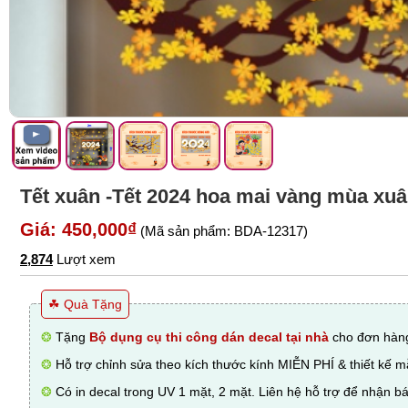
Tết xuân -Tết 2024 hoa mai vàng mùa xu
Giá: 450,000₫
(Mã sản phẩm: BDA-12317)
2,874
Lượt xem
☘ Quà Tặng
❂
Tặng
Bộ dụng cụ thi công dán decal tại nhà
cho đơn hàng
❂
Hỗ trợ chỉnh sửa theo kích thước kính MIỄN PHÍ & thiết kế 
❂
Có in decal trong UV 1 mặt, 2 mặt. Liên hệ hỗ trợ để nhận bá