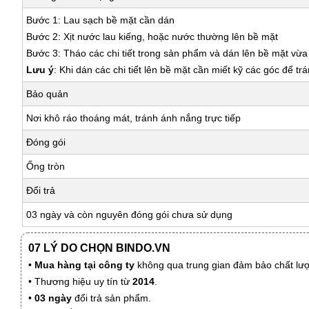
Bước 1: Lau sạch bề mặt cần dán
Bước 2: Xịt nước lau kiếng, hoặc nước thường lên bề mặt
Bước 3: Tháo các chi tiết trong sản phẩm và dán lên bề mặt vừ
Lưu ý
: Khi dán các chi tiết lên bề mặt cần miết kỹ các góc để tr
Bảo quản
Nơi khô ráo thoáng mát, tránh ánh nắng trực tiếp
Đóng gói
Ống tròn
Đổi trả
03 ngày và còn nguyên đóng gói chưa sử dụng
07 LÝ DO CHỌN BINDO.VN
•
Mua hàng tại công ty
không qua trung gian đảm bảo chất lượn
• Thương hiệu uy tín từ
2014
.
•
03 ngày
đổi trả sản phẩm.