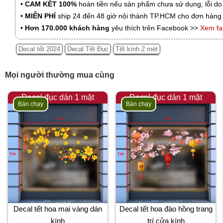
•
CAM KẾT 100%
hoàn tiền nếu sản phẩm chưa sử dụng, lỗi do
•
MIỄN PHÍ
ship 24 đến 48 giờ nội thành TP.HCM cho đơn hàng 
•
Hơn 170.000 khách hàng
yêu thích trên Facebook >>
Xem f
Decal tết 2024
Decal Tết Đục
Tết kính 2 mét
Mọi người thường mua cùng
Decal đục dán 1 mặt
Decal đục dán 1 mặt
Bán chạy
Bán chạy
Decal tết hoa mai vàng dán
Decal tết hoa đào hồng trang
kính
trí cửa kính