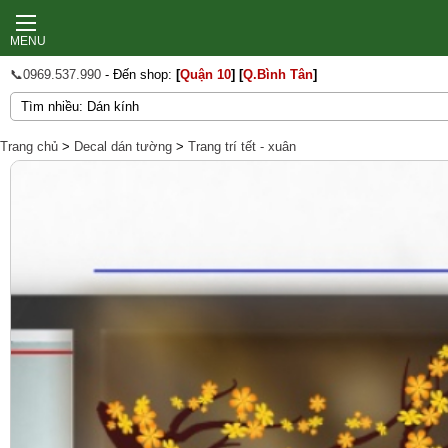
MENU
📞0969.537.990
- Đến shop:
[
Quận 10
]
[
Q.Bình Tân
]
Trang chủ
>
Decal dán tường
>
Trang trí tết - xuân