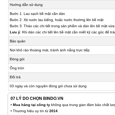
Hướng dẫn sử dụng
Bước 1: Lau sạch bề mặt cần dán
Bước 2: Xịt nước lau kiếng, hoặc nước thường lên bề mặt
Bước 3: Tháo các chi tiết trong sản phẩm và dán lên bề mặt vừ
Lưu ý
: Khi dán các chi tiết lên bề mặt cần miết kỹ các góc để tr
Bảo quản
Nơi khô ráo thoáng mát, tránh ánh nắng trực tiếp
Đóng gói
Ống tròn
Đổi trả
03 ngày và còn nguyên đóng gói chưa sử dụng
07 LÝ DO CHỌN BINDO.VN
•
Mua hàng tại công ty
không qua trung gian đảm bảo chất lượn
• Thương hiệu uy tín từ
2014
.