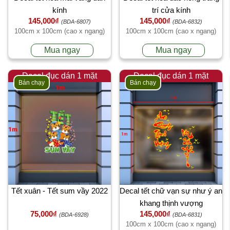
kính
trí cửa kính
145,000₫
145,000₫
(BDA-6807)
(BDA-6832)
100cm x 100cm (cao x ngang)
100cm x 100cm (cao x ngang)
Mua ngay
Mua ngay
Decal đục dán 1 mặt
Decal đục dán 1 mặt
Bán chạy
Bán chạy
Tết xuân - Tết sum vầy 2022
Decal tết chữ vạn sự như ý an
khang thịnh vượng
75,000₫
145,000₫
(BDA-6928)
(BDA-6831)
100cm x 100cm (cao x ngang)