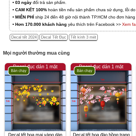
•
03 ngày
đổi trả sản phẩm.
•
CAM KẾT 100%
hoàn tiền nếu sản phẩm chưa sử dụng, lỗi do
•
MIỄN PHÍ
ship 24 đến 48 giờ nội thành TP.HCM cho đơn hàng 
•
Hơn 170.000 khách hàng
yêu thích trên Facebook >>
Xem f
Decal tết 2024
Decal Tết Đục
Tết kính 3 mét
Mọi người thường mua cùng
Decal đục dán 1 mặt
Decal đục dán 1 mặt
Bán chạy
Bán chạy
Decal tết hoa mai vàng dán
Decal tết hoa đào hồng trang