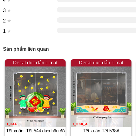
4
★
3
★
2
★
1
★
Sản phẩm liên quan
Decal đục dán 1 mặt
Decal đục dán 1 mặt
Tết xuân -Tết 544 dưa hấu đỏ
Tết xuân-Tết 538A