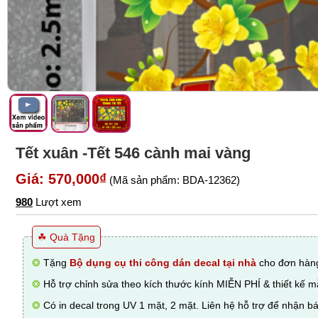
Tết xuân -Tết 546 cành mai vàng
Giá: 570,000₫
(Mã sản phẩm: BDA-12362)
980
Lượt xem
☘ Quà Tặng
❂
Tặng
Bộ dụng cụ thi công dán decal tại nhà
cho đơn hàng
❂
Hỗ trợ chỉnh sửa theo kích thước kính MIỄN PHÍ & thiết kế 
❂
Có in decal trong UV 1 mặt, 2 mặt. Liên hệ hỗ trợ để nhận bá