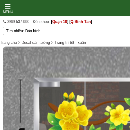
MENU
📞0969.537.990
- Đến shop:
[
Quận 10
]
[
Q.Bình Tân
]
Trang chủ
>
Decal dán tường
>
Trang trí tết - xuân