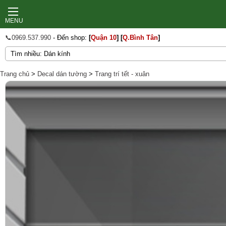
MENU
📞0969.537.990
- Đến shop:
[
Quận 10
]
[
Q.Bình Tân
]
Trang chủ
>
Decal dán tường
>
Trang trí tết - xuân