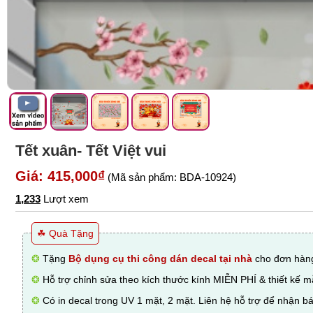
Tết xuân- Tết Việt vui
Giá: 415,000₫
(Mã sản phẩm: BDA-10924)
1,233
Lượt xem
☘ Quà Tặng
❂
Tặng
Bộ dụng cụ thi công dán decal tại nhà
cho đơn hàng
❂
Hỗ trợ chỉnh sửa theo kích thước kính MIỄN PHÍ & thiết kế 
❂
Có in decal trong UV 1 mặt, 2 mặt. Liên hệ hỗ trợ để nhận bá