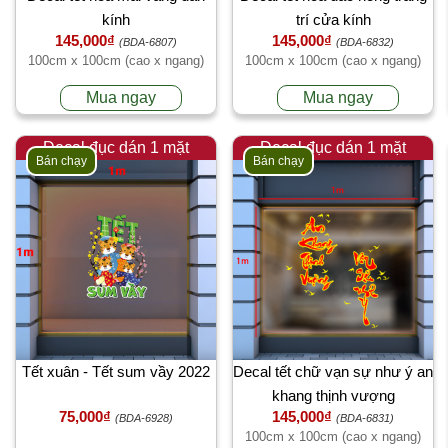
kính
trí cửa kính
145,000₫
145,000₫
(BDA-6807)
(BDA-6832)
100cm x 100cm (cao x ngang)
100cm x 100cm (cao x ngang)
Mua ngay
Mua ngay
Decal đục dán 1 mặt
Decal đục dán 1 mặt
Bán chạy
Bán chạy
Tết xuân - Tết sum vầy 2022
Decal tết chữ vạn sự như ý an
khang thịnh vượng
75,000₫
145,000₫
(BDA-6928)
(BDA-6831)
100cm x 100cm (cao x ngang)