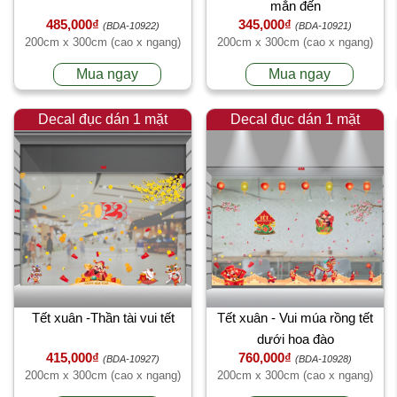
mắn đến
485,000₫
345,000₫
(BDA-10922)
(BDA-10921)
200cm x 300cm (cao x ngang)
200cm x 300cm (cao x ngang)
Mua ngay
Mua ngay
Decal đục dán 1 mặt
Decal đục dán 1 mặt
Tết xuân -Thần tài vui tết
Tết xuân - Vui múa rồng tết
dưới hoa đào
415,000₫
760,000₫
(BDA-10927)
(BDA-10928)
200cm x 300cm (cao x ngang)
200cm x 300cm (cao x ngang)