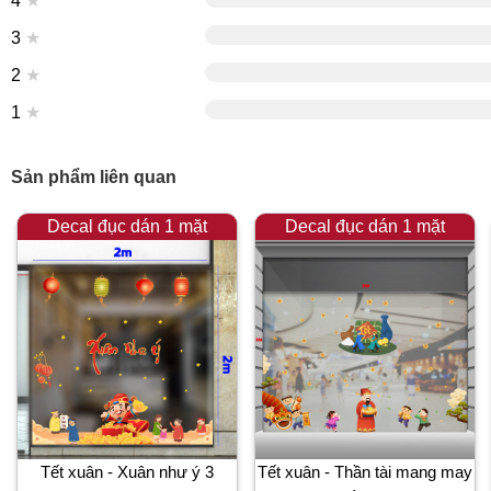
4
★
3
★
2
★
1
★
Sản phẩm liên quan
Decal đục dán 1 mặt
Decal đục dán 1 mặt
Tết xuân - Xuân như ý 3
Tết xuân - Thần tài mang may