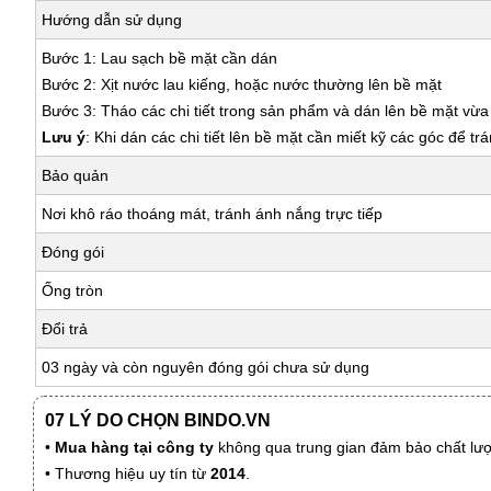
Hướng dẫn sử dụng
Bước 1: Lau sạch bề mặt cần dán
Bước 2: Xịt nước lau kiếng, hoặc nước thường lên bề mặt
Bước 3: Tháo các chi tiết trong sản phẩm và dán lên bề mặt vừ
Lưu ý
: Khi dán các chi tiết lên bề mặt cần miết kỹ các góc để tr
Bảo quản
Nơi khô ráo thoáng mát, tránh ánh nắng trực tiếp
Đóng gói
Ống tròn
Đổi trả
03 ngày và còn nguyên đóng gói chưa sử dụng
07 LÝ DO CHỌN BINDO.VN
•
Mua hàng tại công ty
không qua trung gian đảm bảo chất lượn
• Thương hiệu uy tín từ
2014
.