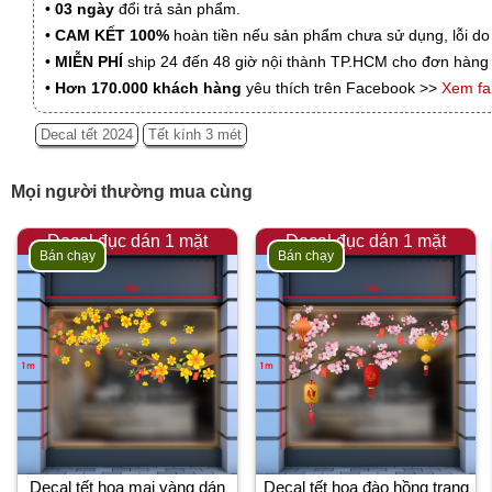
•
03 ngày
đổi trả sản phẩm.
•
CAM KẾT 100%
hoàn tiền nếu sản phẩm chưa sử dụng, lỗi do
•
MIỄN PHÍ
ship 24 đến 48 giờ nội thành TP.HCM cho đơn hàng 
•
Hơn 170.000 khách hàng
yêu thích trên Facebook >>
Xem f
Decal tết 2024
Tết kính 3 mét
Mọi người thường mua cùng
Decal đục dán 1 mặt
Decal đục dán 1 mặt
Bán chạy
Bán chạy
Decal tết hoa mai vàng dán
Decal tết hoa đào hồng trang