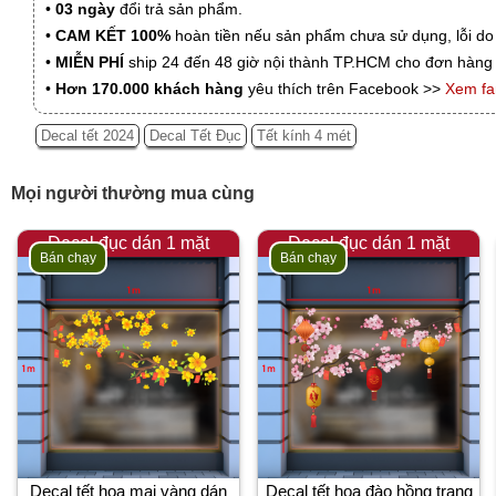
•
03 ngày
đổi trả sản phẩm.
•
CAM KẾT 100%
hoàn tiền nếu sản phẩm chưa sử dụng, lỗi do
•
MIỄN PHÍ
ship 24 đến 48 giờ nội thành TP.HCM cho đơn hàng 
•
Hơn 170.000 khách hàng
yêu thích trên Facebook >>
Xem f
Decal tết 2024
Decal Tết Đục
Tết kính 4 mét
Mọi người thường mua cùng
Decal đục dán 1 mặt
Decal đục dán 1 mặt
Bán chạy
Bán chạy
Decal tết hoa mai vàng dán
Decal tết hoa đào hồng trang