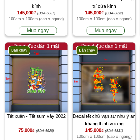
kính
trí cửa kính
145,000₫
145,000₫
(BDA-6807)
(BDA-6832)
100cm x 100cm (cao x ngang)
100cm x 100cm (cao x ngang)
Mua ngay
Mua ngay
Decal đục dán 1 mặt
Decal đục dán 1 mặt
Bán chạy
Bán chạy
Tết xuân - Tết sum vầy 2022
Decal tết chữ vạn sự như ý an
khang thịnh vượng
75,000₫
145,000₫
(BDA-6928)
(BDA-6831)
100cm x 100cm (cao x ngang)