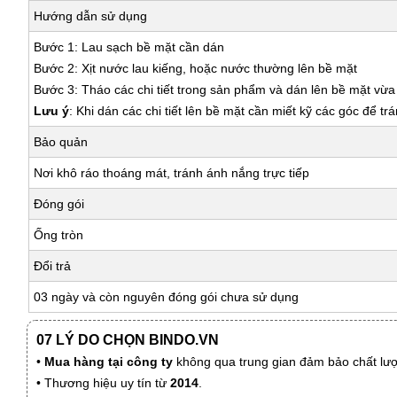
Hướng dẫn sử dụng
Bước 1: Lau sạch bề mặt cần dán
Bước 2: Xịt nước lau kiếng, hoặc nước thường lên bề mặt
Bước 3: Tháo các chi tiết trong sản phẩm và dán lên bề mặt vừ
Lưu ý
: Khi dán các chi tiết lên bề mặt cần miết kỹ các góc để tr
Bảo quản
Nơi khô ráo thoáng mát, tránh ánh nắng trực tiếp
Đóng gói
Ống tròn
Đổi trả
03 ngày và còn nguyên đóng gói chưa sử dụng
07 LÝ DO CHỌN BINDO.VN
•
Mua hàng tại công ty
không qua trung gian đảm bảo chất lượn
• Thương hiệu uy tín từ
2014
.