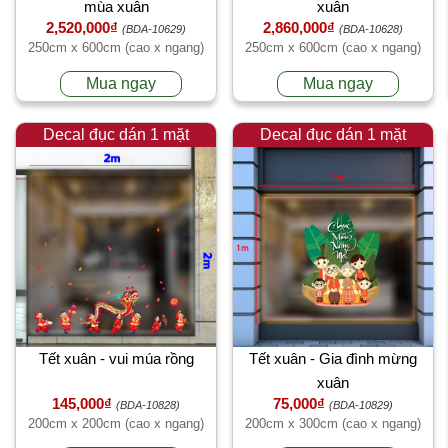
mùa xuân
xuân
2,520,000₫
2,860,000₫
(BDA-10629)
(BDA-10628)
250cm x 600cm (cao x ngang)
250cm x 600cm (cao x ngang)
Mua ngay
Mua ngay
Decal đục dán 1 mặt
Decal đục dán 1 mặt
Tết xuân - vui múa rồng
Tết xuân - Gia đình mừng
xuân
145,000₫
75,000₫
(BDA-10828)
(BDA-10829)
200cm x 200cm (cao x ngang)
200cm x 300cm (cao x ngang)