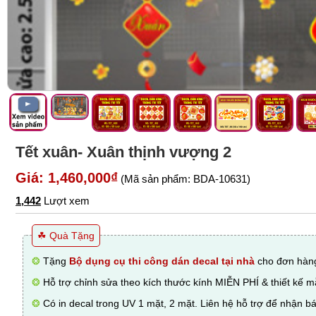
Tết xuân- Xuân thịnh vượng 2
Giá: 1,460,000₫
(Mã sản phẩm: BDA-10631)
1,442
Lượt xem
☘ Quà Tặng
❂
Tặng
Bộ dụng cụ thi công dán decal tại nhà
cho đơn hàng
❂
Hỗ trợ chỉnh sửa theo kích thước kính MIỄN PHÍ & thiết kế 
❂
Có in decal trong UV 1 mặt, 2 mặt. Liên hệ hỗ trợ để nhận bá