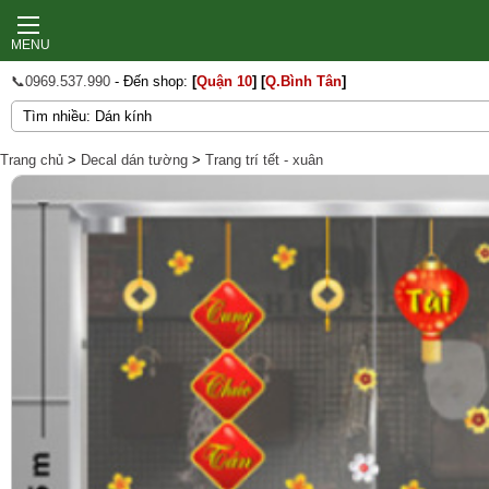
MENU
📞0969.537.990
- Đến shop:
[
Quận 10
]
[
Q.Bình Tân
]
Trang chủ
>
Decal dán tường
>
Trang trí tết - xuân