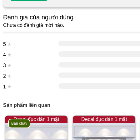
Đánh giá của người dùng
Chưa có đánh giá mới nào.
5
★
4
★
3
★
2
★
1
★
Sản phẩm liên quan
Decal đục dán 1 mặt
Decal đục dán 1 mặt
Bán chạy