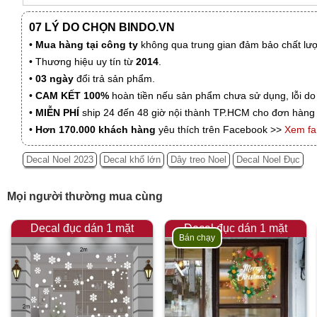
07 LÝ DO CHỌN BINDO.VN
•
Mua hàng tại công ty
không qua trung gian đảm bảo chất lượn
• Thương hiệu uy tín từ
2014
.
•
03 ngày
đổi trả sản phẩm.
•
CAM KẾT 100%
hoàn tiền nếu sản phẩm chưa sử dụng, lỗi do
•
MIỄN PHÍ
ship 24 đến 48 giờ nội thành TP.HCM cho đơn hàng 
•
Hơn 170.000 khách hàng
yêu thích trên Facebook >>
Xem f
Decal Noel 2023
Decal khổ lớn
Dây treo Noel
Decal Noel Đục
Mọi người thường mua cùng
Decal đục dán 1 mặt
Decal đục dán 1 mặt
Bán chạy