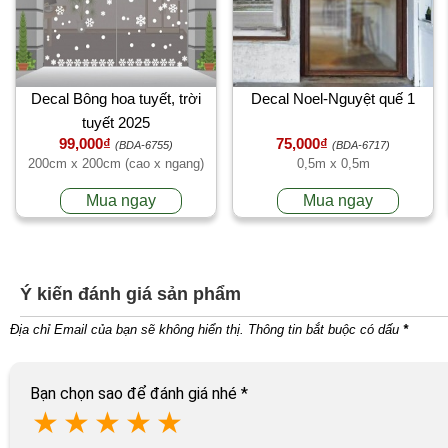
Decal Bông hoa tuyết, trời
Decal Noel-Nguyệt quế 1
tuyết 2025
99,000₫
75,000₫
(BDA-6755)
(BDA-6717)
200cm x 200cm (cao x ngang)
0,5m x 0,5m
Mua ngay
Mua ngay
Ý kiến đánh giá sản phẩm
Địa chỉ Email của bạn sẽ không hiển thị. Thông tin bắt buộc có dấu
*
Bạn chọn sao để đánh giá nhé
*
★
★
★
★
★