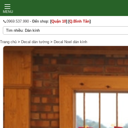
MENU
📞0969.537.990
- Đến shop:
[
Quận 10
]
[
Q.Bình Tân
]
Trang chủ
>
Decal dán tường
>
Decal Noel dán kính