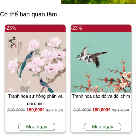
Có thể bạn quan tâm
-23%
-23%
Tranh hoa sứ hồng phấn và
Tranh hoa đào đỏ và đôi chim
đôi chim
160,000₫
160,000₫
210,000₫
210,000₫
(BDT-4825)
(BDT-4824)
Mua ngay
Mua ngay