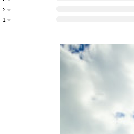
2
★
1
★