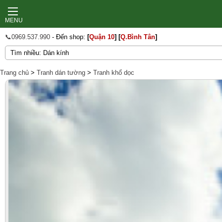
MENU
📞0969.537.990
- Đến shop:
[
Quận 10
]
[
Q.Bình Tân
]
Trang chủ
>
Tranh dán tường
>
Tranh khổ dọc