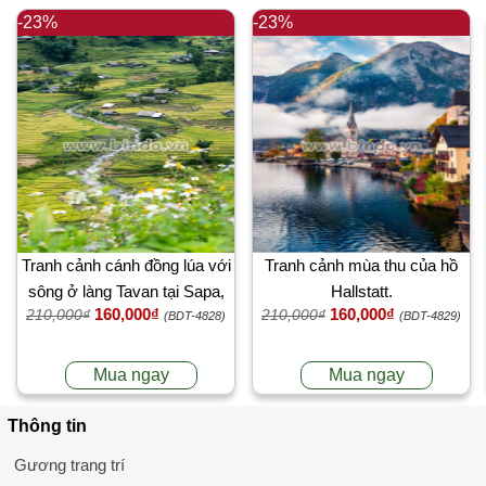
-23%
-23%
Tranh cảnh cánh đồng lúa với
Tranh cảnh mùa thu của hồ
sông ở làng Tavan tại Sapa,
Hallstatt.
160,000₫
160,000₫
210,000₫
210,000₫
Việt Nam
(BDT-4828)
(BDT-4829)
Mua ngay
Mua ngay
Thông tin
Gương trang trí