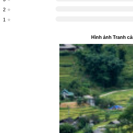
2
★
1
★
Hình ảnh Tranh cả