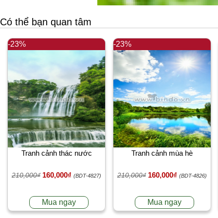
Có thể bạn quan tâm
-23%
-23%
Tranh cảnh thác nước
Tranh cảnh mùa hè
160,000₫
160,000₫
210,000₫
210,000₫
(BDT-4827)
(BDT-4826)
Mua ngay
Mua ngay