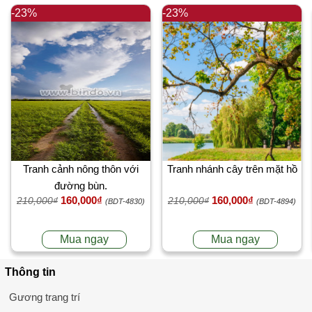
-23%
-23%
Tranh cảnh nông thôn với
Tranh nhánh cây trên mặt hồ
đường bùn.
160,000₫
160,000₫
210,000₫
210,000₫
(BDT-4830)
(BDT-4894)
Mua ngay
Mua ngay
Thông tin
Gương trang trí