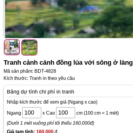
Sàn nhựa
Đồng hồ
Đèn ngủ
Bán chạy
Giảm giá
Gương trang trí
Decal Halloween
Bài viết
Liên hệ
Tranh cảnh cánh đồng lúa với sông ở làng
Mã sản phẩm: BDT-4828
Kích thước: Tranh in theo yêu cầu
Bảng dự tính chi phí in tranh
Nhập kích thước để xem giá (Ngang x cao)
Ngang
x
Cao
cm
(100 cm = 1 mét)
(Dưới 1 mét vuông phí tối thiểu 160.000đ)
Giá tạm tính:
160,000
đ