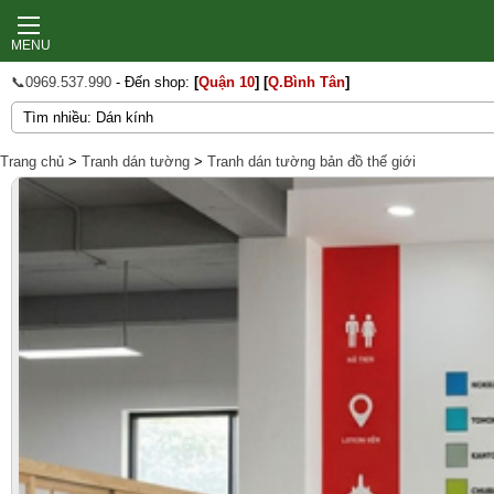
MENU
📞0969.537.990
- Đến shop:
[
Quận 10
]
[
Q.Bình Tân
]
Trang chủ
>
Tranh dán tường
>
Tranh dán tường bản đồ thế giới