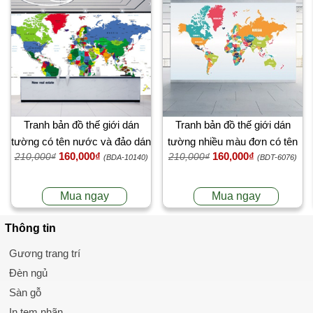
Tranh bản đồ thế giới dán
Tranh bản đồ thế giới dán
tường có tên nước và đảo dán
tường nhiều màu đơn có tên
160,000₫
160,000₫
210,000₫
210,000₫
công ty
nước
(BDA-10140)
(BDT-6076)
Mua ngay
Mua ngay
Thông tin
Gương trang trí
Đèn ngủ
Sàn gỗ
In tem nhãn