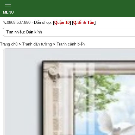
MENU
📞0969.537.990
- Đến shop:
[
Quận 10
]
[
Q.Bình Tân
]
Trang chủ
>
Tranh dán tường
>
Tranh cảnh biển