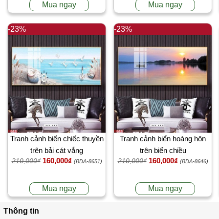
Mua ngay
Mua ngay
-23%
-23%
Tranh cảnh biển chiếc thuyền
Tranh cảnh biển hoàng hôn
trên bải cát vắng
trên biển chiều
160,000₫
160,000₫
210,000₫
210,000₫
(BDA-8651)
(BDA-8646)
Mua ngay
Mua ngay
Thông tin