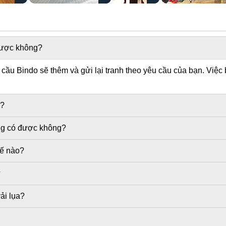
 được không?
ầu Bindo sẽ thêm và gửi lại tranh theo yêu cầu của bạn. Việc 
g?
ờng có được không?
hế nào?
?
ải lụa?