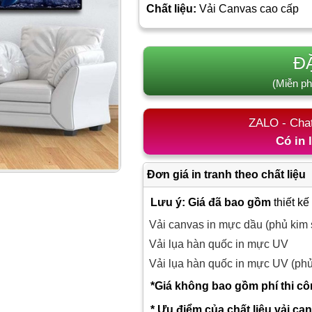
Chất liệu:
Vải Canvas cao cấp
Đ
(Miễn ph
ZALO - Cha
Có in 
Đơn giá in tranh theo chất liệu
Lưu ý: Giá đã bao gồm
thiết kế
Vải canvas in mực dầu (phủ kim 
Vải lụa hàn quốc in mực UV
Vải lụa hàn quốc in mực UV (ph
*Giá không bao gồm phí thi c
* Ưu điểm của chất liệu vải ca