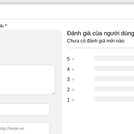
dấu
*
Đánh giá của người dùn
Chưa có đánh giá mới nào.
5
★
4
★
3
★
2
★
1
★