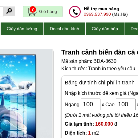
Hỗ trợ mua hàng
🔎
0
Giỏ hàng
0969.537.990
(Ms.Hà)
Giấy dán tường
Decal dán kính
Giấy dán bếp
Dec
Tranh cảnh biển đàn cá
Mã sản phẩm: BDA-8630
Kích thước: Tranh in theo yêu cầu
Bảng dự tính chi phí in tranh
Nhập kích thước để xem giá (Nga
Ngang
x
Cao
(Dưới 1 mét vuông phí tối thiểu 1
Giá tạm tính:
160,000
đ
Diện tích:
1
m2