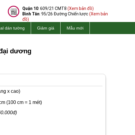
Quận 10
: 609/21 CMT8
(Xem bản đồ)
Bình Tân
: 95/26 Đường Chiến lược
(Xem bản
đồ)
al dán tường
Giảm giá
Mẫu mới
 đại dương
ng x cao)
cm
(100 cm = 1 mét)
60.000đ)