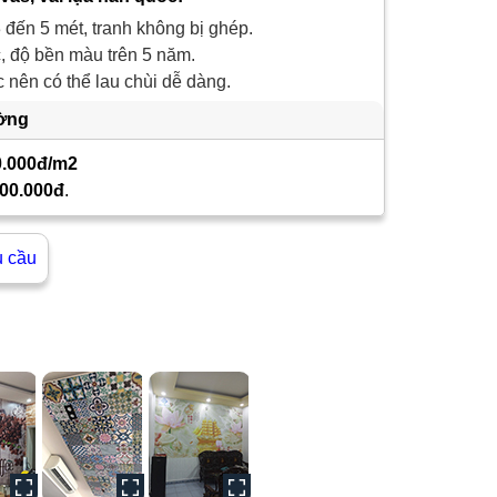
 đến 5 mét, tranh không bị ghép.
 độ bền màu trên 5 năm.
nên có thể lau chùi dễ dàng.
ường
0.000đ/m2
00.000đ
.
u cầu