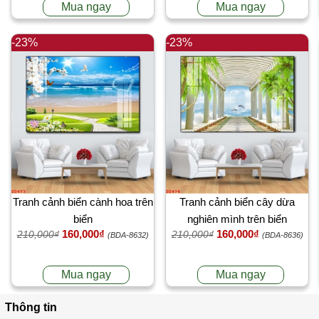
Mua ngay
Mua ngay
-23%
-23%
Tranh cảnh biển cành hoa trên
Tranh cảnh biển cây dừa
biển
nghiên mình trên biển
160,000₫
160,000₫
210,000₫
210,000₫
(BDA-8632)
(BDA-8636)
Mua ngay
Mua ngay
Thông tin