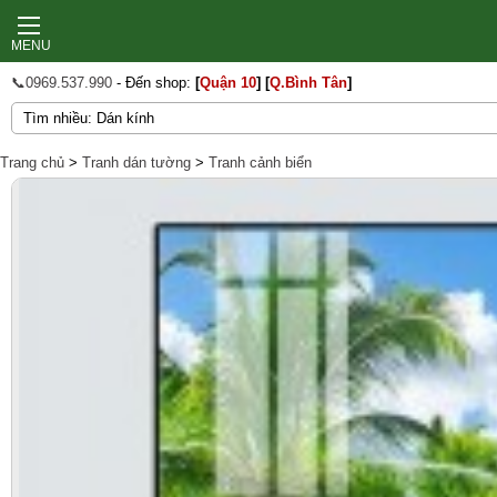
MENU
📞0969.537.990
- Đến shop:
[
Quận 10
]
[
Q.Bình Tân
]
Trang chủ
>
Tranh dán tường
>
Tranh cảnh biển