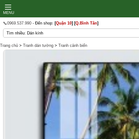
MENU
📞0969.537.990
- Đến shop:
[
Quận 10
]
[
Q.Bình Tân
]
Trang chủ
>
Tranh dán tường
>
Tranh cảnh biển