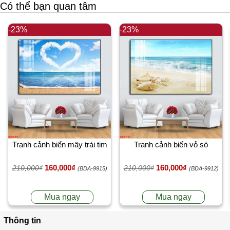
Có thể bạn quan tâm
-23%
-23%
Tranh cảnh biển mây trái tim
Tranh cảnh biển vỏ sò
160,000₫
160,000₫
210,000₫
210,000₫
(BDA-9915)
(BDA-9912)
Mua ngay
Mua ngay
Thông tin