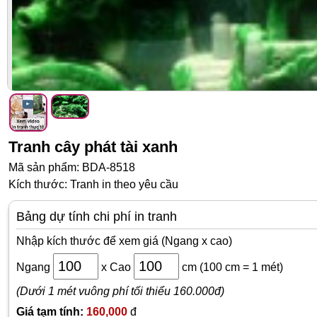
Sàn nhựa
Đồng hồ
Đèn ngủ
Bán chạy
Giảm giá
Gương trang trí
Decal Halloween
Bài viết
Liên hệ
Tranh cây phát tài xanh
Mã sản phẩm: BDA-8518
Kích thước: Tranh in theo yêu cầu
Bảng dự tính chi phí in tranh
Nhập kích thước để xem giá (Ngang x cao)
Ngang
x
Cao
cm
(100 cm = 1 mét)
(Dưới 1 mét vuông phí tối thiểu 160.000đ)
Giá tạm tính:
160,000
đ