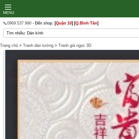
MENU
📞0969.537.990
- Đến shop:
[
Quận 10
]
[
Q.Bình Tân
]
Trang chủ
>
Tranh dán tường
>
Tranh giả ngọc 3D