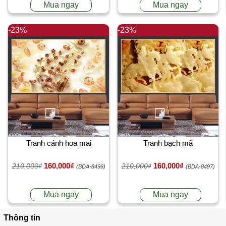
Mua ngay
Mua ngay
-23%
-23%
Tranh cánh hoa mai
Tranh bạch mã
160,000₫
160,000₫
210,000₫
210,000₫
(BDA-8496)
(BDA-8497)
Mua ngay
Mua ngay
Thông tin