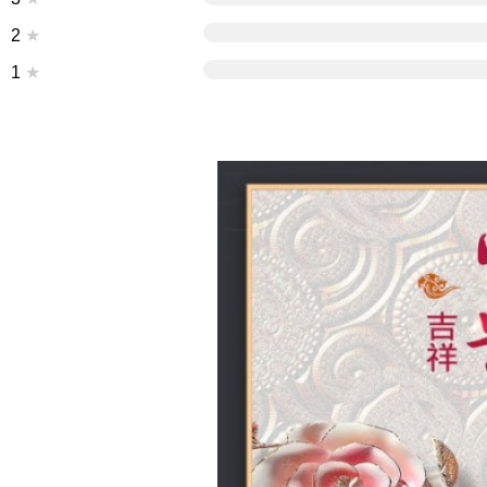
2
★
1
★