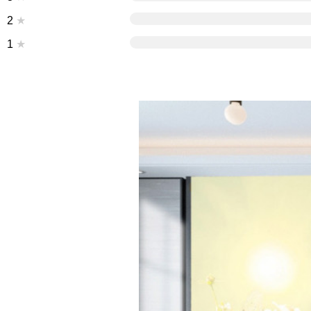
2
★
1
★