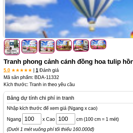
Tranh phong cảnh cánh đồng hoa tulip hồ
5.0
★
★
★
★
★
|
1
Đánh giá
Mã sản phẩm: BDA-11332
Kích thước: Tranh in theo yêu cầu
Bảng dự tính chi phí in tranh
Nhập kích thước để xem giá (Ngang x cao)
Ngang
x
Cao
cm
(100 cm = 1 mét)
(Dưới 1 mét vuông phí tối thiểu 160.000đ)