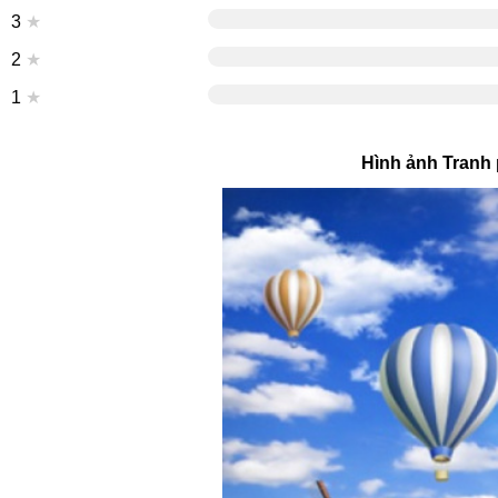
3
★
2
★
1
★
Hình ảnh Tranh 