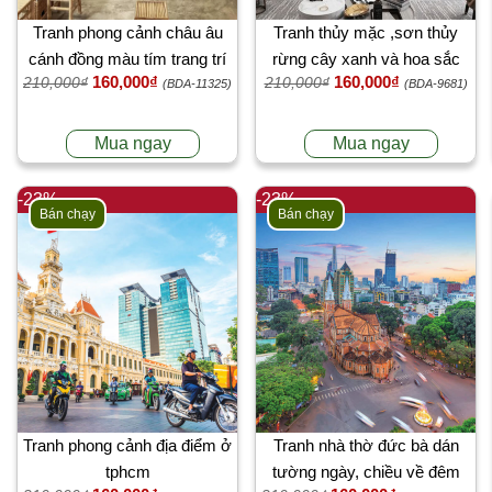
Tranh phong cảnh châu âu
Tranh thủy mặc ,sơn thủy
cánh đồng màu tím trang trí
rừng cây xanh và hoa sắc
160,000₫
160,000₫
210,000₫
210,000₫
quán cafe
màu
(BDA-11325)
(BDA-9681)
Mua ngay
Mua ngay
-23%
-23%
Bán chạy
Bán chạy
Tranh phong cảnh địa điểm ở
Tranh nhà thờ đức bà dán
tphcm
tường ngày, chiều về đêm