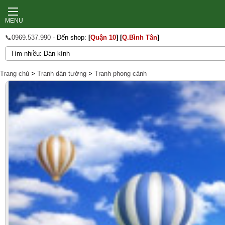
MENU
📞0969.537.990
- Đến shop:
[
Quận 10
]
[
Q.Bình Tân
]
Trang chủ
>
Tranh dán tường
>
Tranh phong cảnh