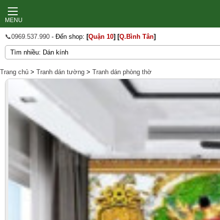
MENU
📞0969.537.990
- Đến shop:
[
Quận 10
]
[
Q.Bình Tân
]
Trang chủ
>
Tranh dán tường
>
Tranh dán phòng thờ