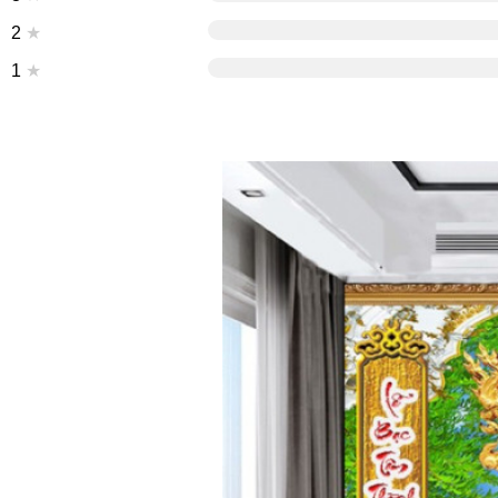
2
★
1
★