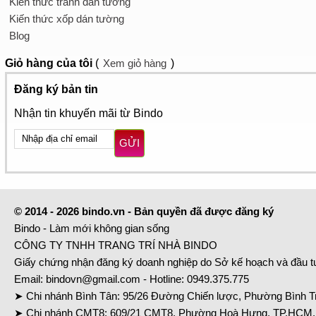
Kiến thức tranh dán tường
Kiến thức xốp dán tường
Blog
Giỏ hàng
của tôi
(
Xem giỏ hàng
)
Đăng ký bản tin
Nhận tin khuyến mãi từ Bindo
GỬI
© 2014 - 2026 bindo.vn - Bản quyền đã được đăng ký
Bindo - Làm mới không gian sống
CÔNG TY TNHH TRANG TRÍ NHÀ BINDO
Giấy chứng nhận đăng ký doanh nghiệp do Sở kế hoạch và đầu 
Email:
bindovn@gmail.com
- Hotline:
0949.375.775
➤ Chi nhánh Bình Tân: 95/26 Đường Chiến lược, Phường Bình Tr
➤ Chi nhánh CMT8: 609/21 CMT8, Phường Hoà Hưng, TP.HCM. 