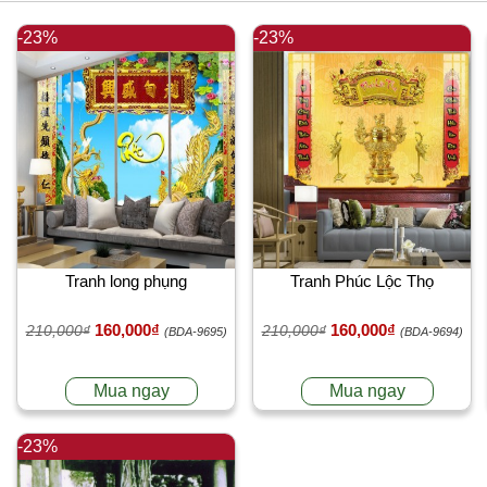
-23%
-23%
Tranh long phụng
Tranh Phúc Lộc Thọ
160,000₫
160,000₫
210,000₫
210,000₫
(BDA-9695)
(BDA-9694)
Mua ngay
Mua ngay
-23%