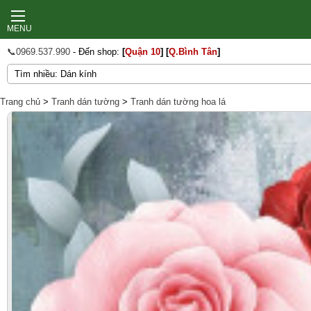
MENU
📞0969.537.990
- Đến shop:
[
Quận 10
]
[
Q.Bình Tân
]
Trang chủ
>
Tranh dán tường
>
Tranh dán tường hoa lá