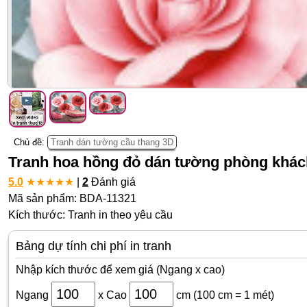
Chủ đề:
Tranh dán tường cầu thang 3D
Tranh hoa hồng đỏ dán tường phòng khách,
5.0
★
★
★
★
★
|
2
Đánh giá
Mã sản phẩm: BDA-11321
Kích thước: Tranh in theo yêu cầu
Bảng dự tính chi phí in tranh
Nhập kích thước để xem giá (Ngang x cao)
Ngang
x
Cao
cm
(100 cm = 1 mét)