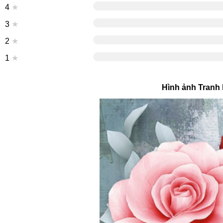
4
★
3
★
2
★
1
★
Hình ảnh Tranh 