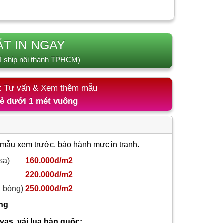
ẶT IN NGAY
í ship nội thành TPHCM)
t Tư vấn & Xem thêm mẫu
lẻ dưới 1 mét vuông
 mẫu xem trước, bảo hành mực in tranh.
sa)
160.000đ/m2
220.000đ/m2
ủ bóng)
250.000đ/m2
ông
nvas, vải lụa hàn quốc: