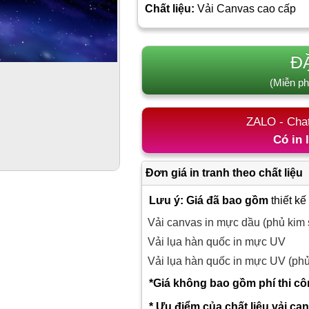
Chất liệu:
Vải Canvas cao cấp
Đ
(Miễn ph
ZALO - Cha
Có in 
Đơn giá in tranh theo chất liệu
Lưu ý: Giá đã bao gồm
thiết kế
Vải canvas in mực dầu (phủ kim 
Vải lụa hàn quốc in mực UV
Vải lụa hàn quốc in mực UV (ph
*Giá không bao gồm phí thi c
* Ưu điểm của chất liệu vải ca