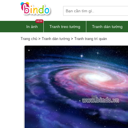
NEW
In ảnh
Tranh treo tường
Tranh dán tường
Trang chủ
>
Tranh dán tường
>
Tranh trang trí quán