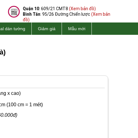
Quận 10
: 609/21 CMT8
(Xem bản đồ)
Bình Tân
: 95/26 Đường Chiến lược
(Xem bản
đồ)
al dán tường
Giảm giá
Mẫu mới
à)
ng x cao)
cm
(100 cm = 1 mét)
60.000đ)