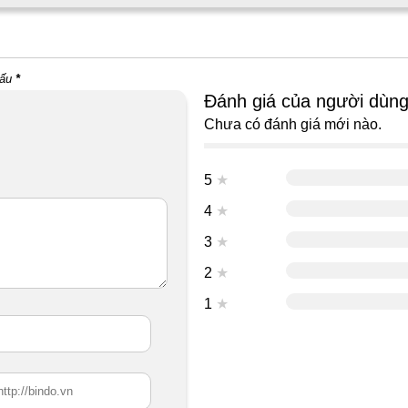
dấu
*
Đánh giá của người dùn
Chưa có đánh giá mới nào.
5
★
4
★
3
★
2
★
1
★