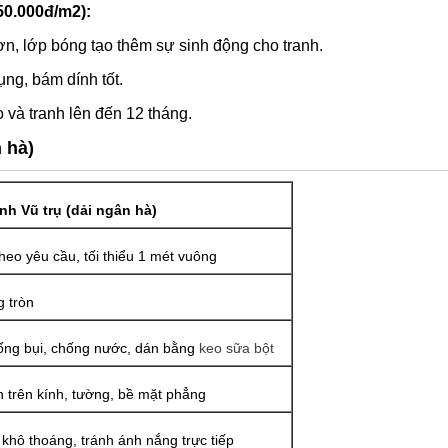
50.000đ/m2):
n, lớp bóng tạo thêm sự sinh động cho tranh.
ng, bám dính tốt.
 và tranh lên đến 12 tháng.
 hà)
nh Vũ trụ (dải ngân hà)
theo yêu cầu, tối thiểu 1 mét vuông
 tròn
ng bụi, chống nước, dán bằng
keo sữa bột
 trên kính, tường, bề mặt phẳng
 khô thoáng, tránh ánh nắng trực tiếp