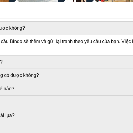
 được không?
ầu Bindo sẽ thêm và gửi lại tranh theo yêu cầu của bạn. Việc 
g?
ờng có được không?
hế nào?
?
ải lụa?