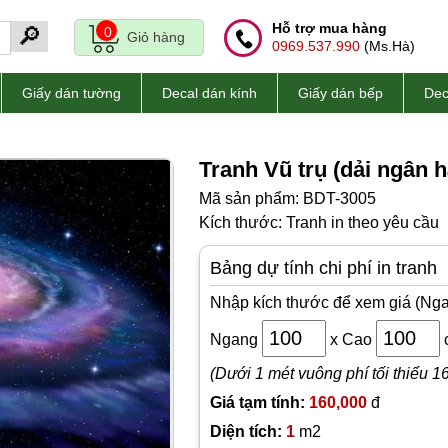
Hỗ trợ mua hàng
🔎
0
Giỏ hàng
0969.537.990
(Ms.Hà)
Giấy dán tường
Decal dán kính
Giấy dán bếp
Dec
Tranh Vũ trụ (dải ngân h
Mã sản phẩm: BDT-3005
Kích thước: Tranh in theo yêu cầu
Bảng dự tính chi phí in tranh
Nhập kích thước để xem giá (Nga
Ngang
x
Cao
(Dưới 1 mét vuông phí tối thiểu 1
Giá tạm tính:
160,000
đ
Diện tích:
1
m2