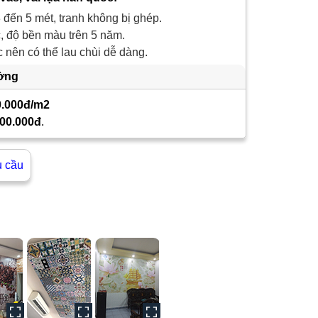
 đến 5 mét, tranh không bị ghép.
 độ bền màu trên 5 năm.
nên có thể lau chùi dễ dàng.
ường
0.000đ/m2
00.000đ
.
u cầu