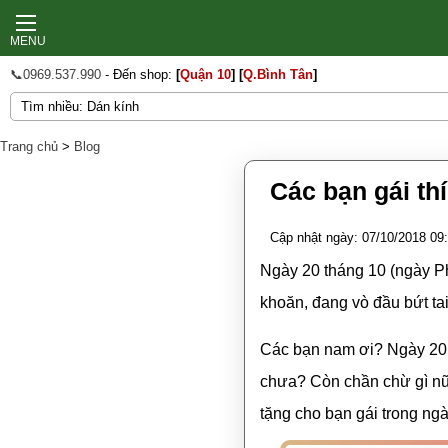
MENU
📞0969.537.990
- Đến shop:
[
Quận 10
]
[
Q.Bình Tân
]
Trang chủ
>
Blog
Các bạn gái th
Cập nhật ngày: 07/10/2018 09
Ngày 20 tháng 10 (ngày Ph
khoăn, đang vò đầu bứt tai
Các bạn nam ơi? Ngày 20 t
chưa? Còn chần chừ gì n
tặng cho bạn gái trong ng