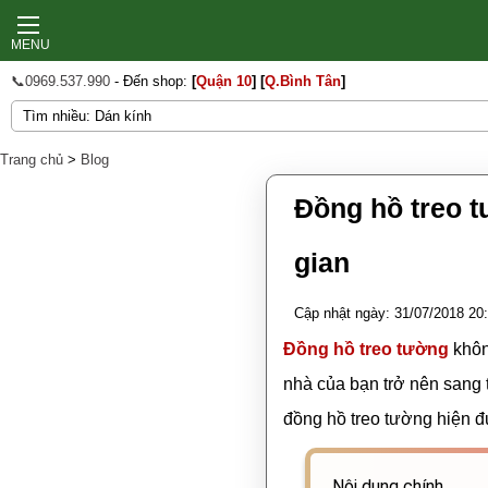
MENU
📞0969.537.990
- Đến shop:
[
Quận 10
]
[
Q.Bình Tân
]
Trang chủ
>
Blog
Đồng hồ treo 
gian
Cập nhật ngày: 31/07/2018 20
Đồng hồ treo tường
khôn
nhà của bạn trở nên sang t
đồng hồ treo tường hiện 
Nội dung chính