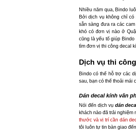
Nhiều năm qua, Bindo luôn
Bởi dịch vụ không chỉ có 
sẵn sàng đưa ra các cam k
khó có đơn vị nào ở Quậ
cũng là yếu tố giúp Bind
tìm đơn vị thi công decal k
Dịch vụ thi côn
Bindo có thể hỗ trợ các d
sau, bạn có thể thoải mái
Dán decal kính văn p
Nói đến dịch vụ
dán deca
khách nào đã trải nghiệm 
thước và vị trí cần dán dec
tôi luôn tự tin bàn giao đ