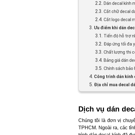
2.2.
Dán decal kính 
2.3.
Cắt chữ decal d
2.4.
Cắt logo decal 
3.
Ưu điểm khi dán dec
3.1.
Tiến độ hỗ trợ 
3.2.
Đáp ứng tối đa 
3.3.
Chất lượng thi 
3.4.
Bảng giá dán dec
3.5.
Chính sách bảo 
4.
Công trình dán kính 
5.
Địa chỉ mua decal d
Dịch vụ dán de
Chúng tôi là đơn vị chuy
TPHCM. Ngoài ra, các tỉn
trình dán decal kính đã đ