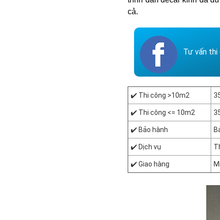
cả.
Tư vấn th
✔️ Thi công >10m2
3
✔️ Thi công <= 10m2
3
✔️ Bảo hành
B
✔️ Dịch vụ
Th
✔️ Giao hàng
Mi