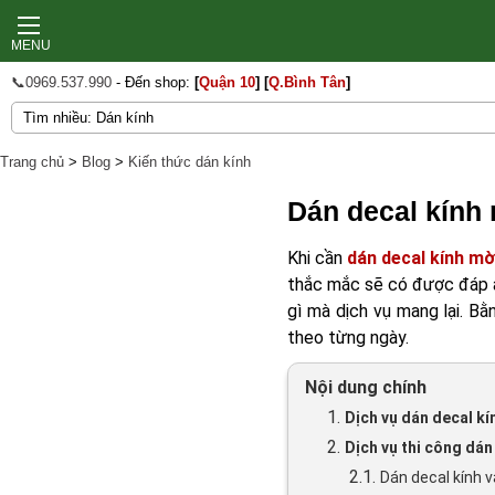
MENU
📞0969.537.990
- Đến shop:
[
Quận 10
]
[
Q.Bình Tân
]
Trang chủ
>
Blog
>
Kiến thức dán kính
Dán decal kính
Khi cần
dán decal kính m
thắc mắc sẽ có được đáp án 
gì mà dịch vụ mang lại. B
theo từng ngày.
Nội dung chính
1.
Dịch vụ dán decal k
2.
Dịch vụ thi công dán
2.1.
Dán decal kính 