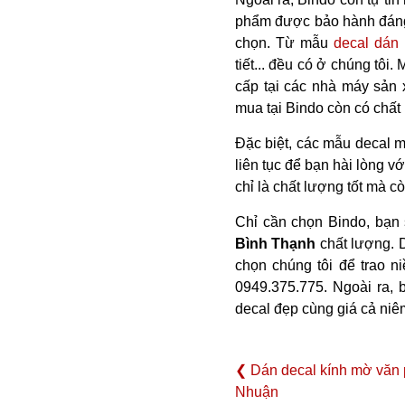
phẩm được bảo hành đáng t
chọn. Từ mẫu
decal dán 
tiết... đều có ở chúng t
cấp tại các nhà máy sản 
mua tại Bindo còn có chất 
Đặc biệt, các mẫu decal 
liên tục để bạn hài lòng 
chỉ là chất lượng tốt mà c
Chỉ cần chọn Bindo, bạn
Bình Thạnh
chất lượng. D
chọn chúng tôi để trao ni
0949.375.775. Ngoài ra, 
decal đẹp cùng giá cả niêm
❮ Dán decal kính mờ văn
Nhuận