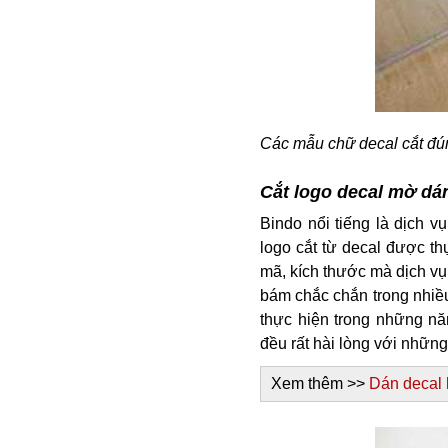
Các mẫu chữ decal cắt đú
Cắt logo decal mờ dá
Bindo nổi tiếng là dịch 
logo cắt từ decal được th
mã, kích thước mà dịch vụ
bám chắc chắn trong nhiều
thực hiện trong những nă
đều rất hài lòng với nhữn
Xem thêm >>
Dán decal 