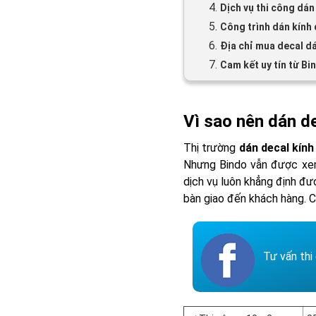
4.
Dịch vụ thi công dán
5.
Công trình dán kính 
6.
Địa chỉ mua decal d
7.
Cam kết uy tín từ Bi
Vì sao nên dán d
Thị trường
dán decal kín
Nhưng Bindo vẫn được xem 
dịch vụ luôn khẳng định đư
bàn giao đến khách hàng. C
Tư vấn th