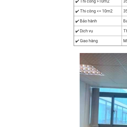
✔️ Thi công >10m2
3
✔️ Thi công <= 10m2
3
✔️ Bảo hành
B
✔️ Dịch vụ
Th
✔️ Giao hàng
Mi