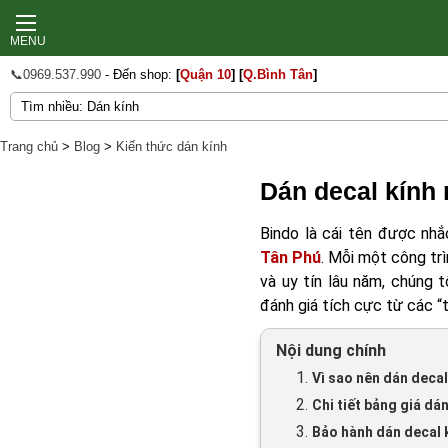
MENU
📞0969.537.990
- Đến shop:
[
Quận 10
]
[
Q.Bình Tân
]
Trang chủ
>
Blog
>
Kiến thức dán kính
Dán decal kính
Bindo là cái tên được nhắ
Tân Phú
. Mỗi một công trì
và uy tín lâu năm, chúng 
đánh giá tích cực từ các “
Nội dung chính
1.
Vì sao nên dán decal
2.
Chi tiết bảng giá dá
3.
Bảo hành dán decal 