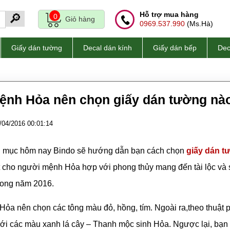
Hỗ trợ mua hàng
🔎
0
Giỏ hàng
0969.537.990
(Ms.Hà)
Giấy dán tường
Decal dán kính
Giấy dán bếp
Dec
ệnh Hỏa nên chọn giấy dán tường nà
/04/2016 00:01:14
n mục hôm nay Bindo sẽ hướng dẫn bạn cách chọn
giấy dán t
ất cho người mệnh Hỏa hợp với phong thủy mang đến tài lộc v
trong năm 2016.
ỏa nên chọn các tông màu đỏ, hồng, tím. Ngoài ra,theo thuật 
với các màu xanh lá cây – Thanh mộc sinh Hỏa. Ngược lại, bạn