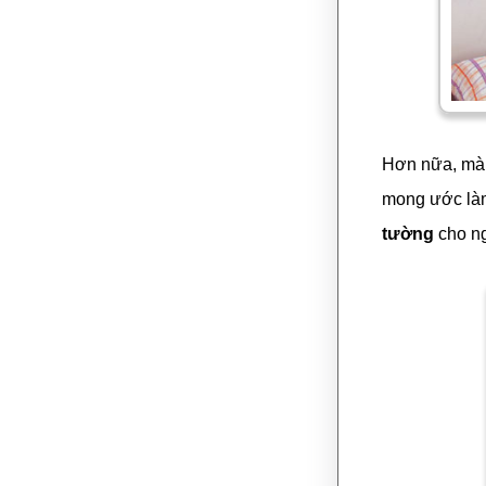
Hơn nữa, màu
mong ước làm 
tường
cho ng