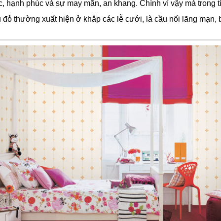
, hạnh phúc và sự may mắn, an khang. Chính vì vậy mà trong t
 đỏ thường xuất hiện ở khắp các lễ cưới, là cầu nối lãng mạn, 