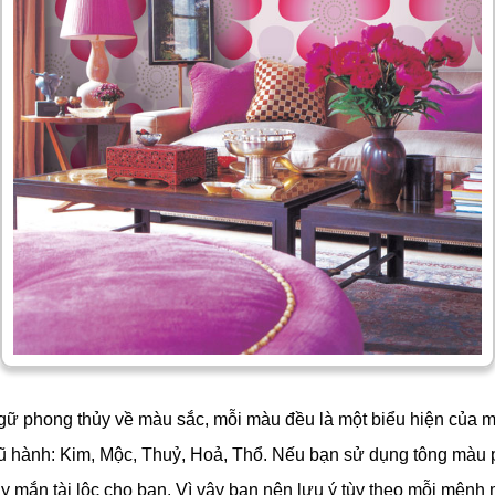
gữ phong thủy về màu sắc, mỗi màu đều là một biểu hiện của m
gũ hành: Kim, Mộc, Thuỷ, Hoả, Thổ. Nếu bạn sử dụng tông màu
 mắn tài lộc cho bạn. Vì vậy bạn nên lưu ý tùy theo mỗi mện