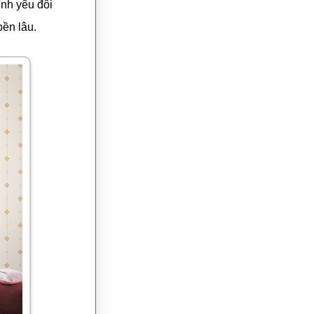
ình yêu đôi
bền lâu.