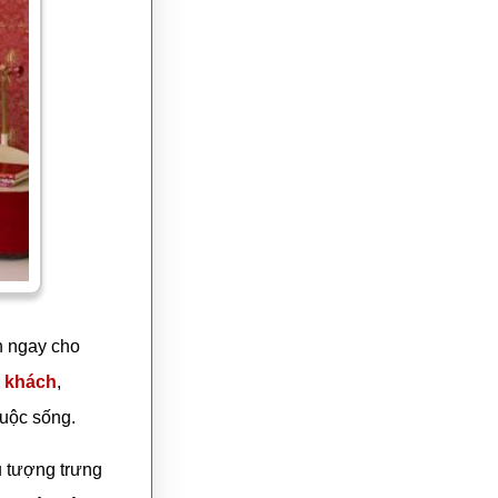
 ngay cho
g khách
,
uộc sống.
 tượng trưng