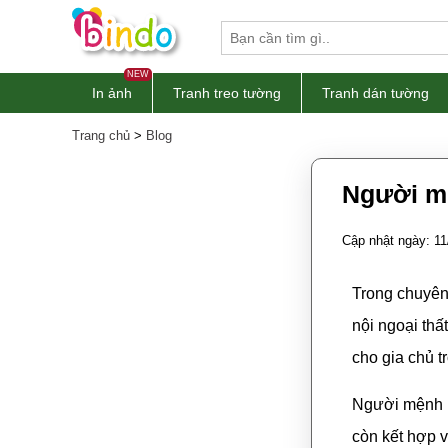
NEW
In ảnh
Tranh treo tường
Tranh dán tường
Trang chủ
>
Blog
Người m
Cập nhật ngày: 11
Trong chuyê
nội ngoại th
cho gia chủ 
Người mệnh H
còn kết hợp 