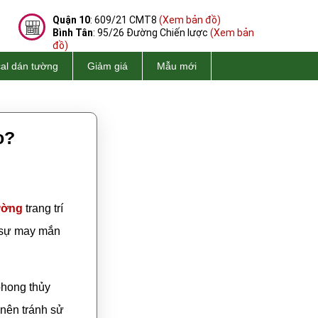
Quận 10
: 609/21 CMT8
(Xem bản đồ)
Bình Tân
: 95/26 Đường Chiến lược
(Xem bản
đồ)
al dán tường
Giảm giá
Mẫu mới
o?
ường
trang trí
à sự may mắn
phong thủy
 nên tránh sử