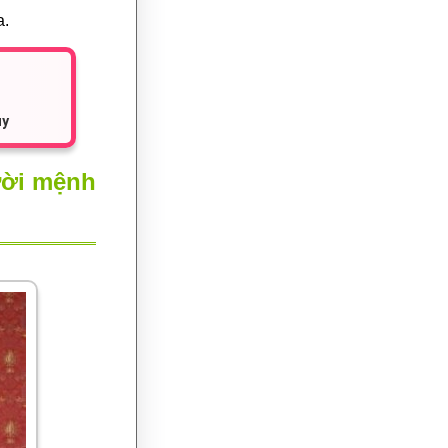
a.
ủy
ười mệnh