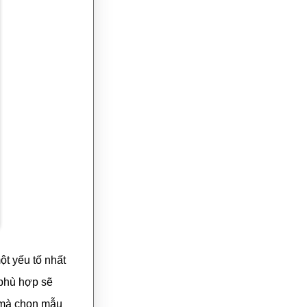
ột yếu tố nhất
 phù hợp sẽ
h mà chọn mẫu