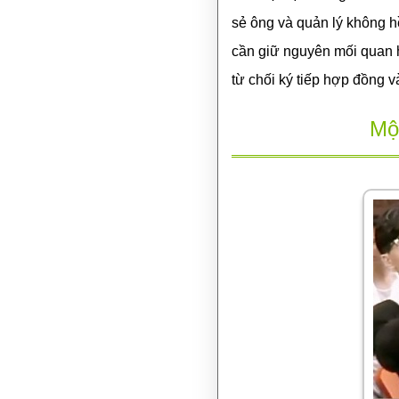
sẻ ông và quản lý không hề
cần giữ nguyên mối quan hệ
từ chối ký tiếp hợp đồng và
Một