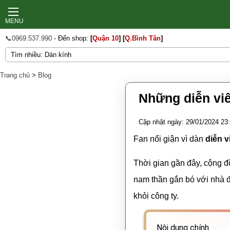
MENU
📞0969.537.990
- Đến shop:
[
Quận 10
]
[
Q.Bình Tân
]
Trang chủ
>
Blog
Những diễn viê
Cập nhật ngày: 29/01/2024 23
Fan nổi giận vì dàn
diễn 
Thời gian gần đây, cộng đ
nam thần gắn bó với nhà 
khỏi công ty.
Nội dung chính