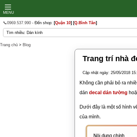
MENU
📞0969.537.990
- Đến shop:
[
Quận 10
]
[
Q.Bình Tân
]
Trang chủ
>
Blog
Trang trí nhà 
Cập nhật ngày: 25/05/2018 15
Không cần phải bỏ ra nhiề
dán
decal dán tường
hoặc
Dưới đây là một số hình vẽ
của mình.
Nội dung chính