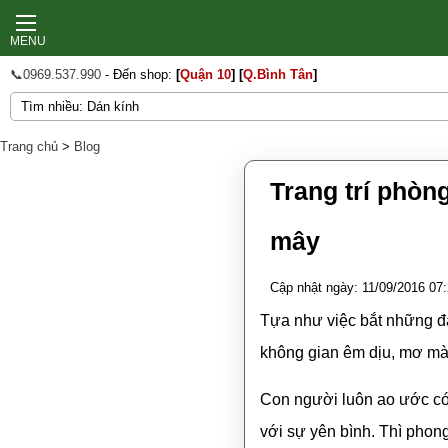
MENU
📞0969.537.990
- Đến shop:
[
Quận 10
]
[
Q.Bình Tân
]
Trang chủ
>
Blog
Trang trí phò
mây
Cập nhật ngày: 11/09/2016 07
Tựa như việc bắt những đ
không gian êm dịu, mơ màn
Con người luôn ao ước có
với sự yên bình. Thì phon