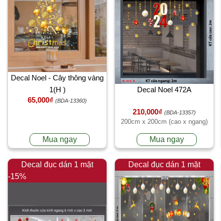
Decal Noel - Cây thông vàng
1(H )
Decal Noel 472A
65,000₫
(BDA-13360)
210,000₫
(BDA-13357)
200cm x 200cm (cao x ngang)
Mua ngay
Mua ngay
Decal đục dán 1 mặt
Decal đục dán 1 mặt
-15%