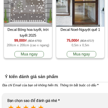
Decal Bông hoa tuyết, trời
Decal Noel-Nguyệt quế 1
tuyết 2025
99,000₫
75,000₫
(BDA-6755)
(BDA-6717)
200cm x 200cm (cao x ngang)
0,5m x 0,5m
Mua ngay
Mua ngay
Ý kiến đánh giá sản phẩm
Địa chỉ Email của bạn sẽ không hiển thị. Thông tin bắt buộc có dấu
*
Bạn chọn sao để đánh giá nhé
*
★
★
★
★
★