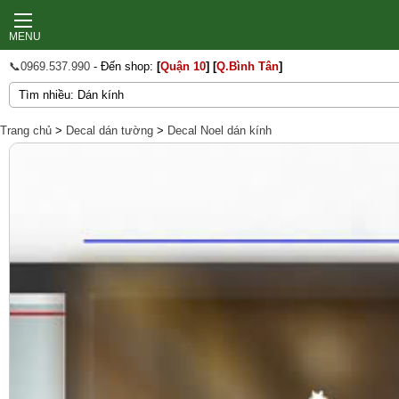
MENU
📞0969.537.990
- Đến shop:
[
Quận 10
]
[
Q.Bình Tân
]
Trang chủ
>
Decal dán tường
>
Decal Noel dán kính