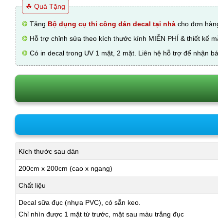
☘ Quà Tặng
❂
Tặng
Bộ dụng cụ thi công dán decal tại nhà
cho đơn hàng
❂
Hỗ trợ chỉnh sửa theo kích thước kính MIỄN PHÍ & thiết kế 
❂
Có in decal trong UV 1 mặt, 2 mặt. Liên hệ hỗ trợ để nhận bá
Kích thước sau dán
200cm x 200cm (cao x ngang)
Chất liệu
Decal sữa đục (nhựa PVC), có sẵn keo.
Chỉ nhìn được 1 mặt từ trước, mặt sau màu trắng đục