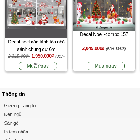
Decal Noel -combo 157
Decal noel dán kính tòa nhà
2,045,000₫
sảnh chung cư 6m
(BDA-13438)
1,950,000₫
2,315,000₫
(BDA-
13432)
Mua ngay
Mua ngay
Thông tin
Gương trang trí
Đèn ngủ
Sàn gỗ
In tem nhãn