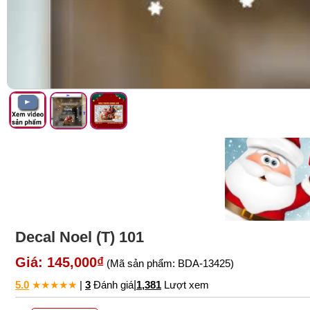
Decal Noel (T) 101
Giá: 145,000₫
(Mã sản phẩm: BDA-13425)
5.0
★
★
★
★
★
|
3
Đánh giá
|
1,381
Lượt xem