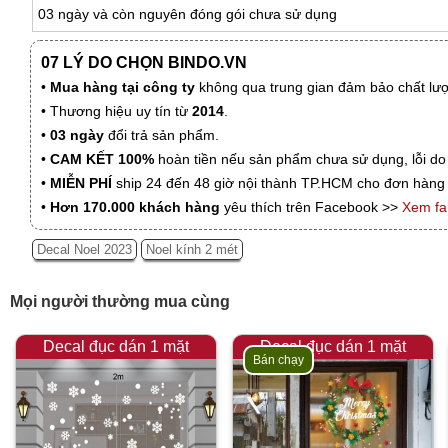
03 ngày và còn nguyên đóng gói chưa sử dụng
07 LÝ DO CHỌN BINDO.VN
•
Mua hàng tại công ty
không qua trung gian đảm bảo chất lượn
• Thương hiệu uy tín từ
2014
.
•
03 ngày
đổi trả sản phẩm.
•
CAM KẾT 100%
hoàn tiền nếu sản phẩm chưa sử dụng, lỗi do
•
MIỄN PHÍ
ship 24 đến 48 giờ nội thành TP.HCM cho đơn hàng 
•
Hơn 170.000 khách hàng
yêu thích trên Facebook >>
Xem f
Decal Noel 2023
Noel kính 2 mét
Mọi người thường mua cùng
Decal đục dán 1 mặt
Decal đục dán 1 mặt
Bán chạy