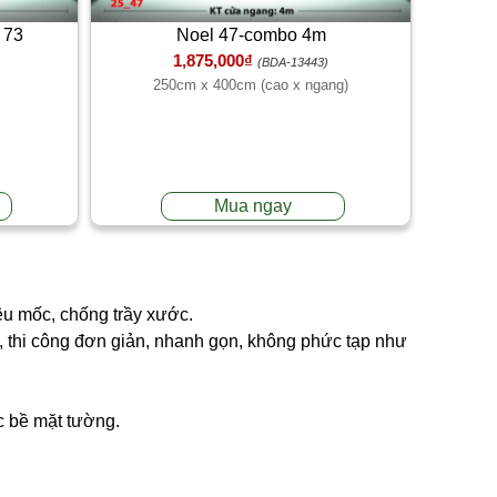
 73
Noel 47-combo 4m
1,875,000₫
(BDA-13443)
250cm x 400cm (cao x ngang)
Mua ngay
êu mốc, chống trầy xước.
ng, thi công đơn giản, nhanh gọn, không phức tạp như
óc bề mặt tường.