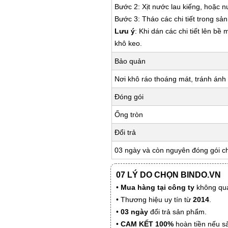
Bước 2: Xịt nước lau kiếng, hoặc 
Bước 3: Tháo các chi tiết trong s
Lưu ý
: Khi dán các chi tiết lên bề
khô keo.
Bảo quản
Nơi khô ráo thoáng mát, tránh ánh 
Đóng gói
Ống tròn
Đổi trả
03 ngày và còn nguyên đóng gói c
07 LÝ DO CHỌN BINDO.VN
•
Mua hàng tại công ty
không qua
• Thương hiệu uy tín từ
2014
.
•
03 ngày
đổi trả sản phẩm.
•
CAM KẾT 100%
hoàn tiền nếu s