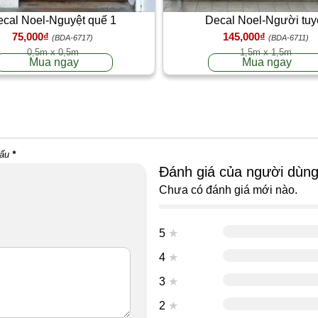
cal Noel-Nguyệt quế 1
Decal Noel-Người tuy
75,000₫
145,000₫
(BDA-6717)
(BDA-6711)
0,5m x 0,5m
1,5m x 1,5m
Mua ngay
Mua ngay
dấu
*
Đánh giá của người dùn
Chưa có đánh giá mới nào.
5
★
4
★
3
★
2
★