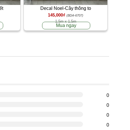
ết
Decal Noel-Cây thông to
145,000₫
(BDA-6707)
1,5m x 1,5m
Mua ngay
g
0
0
0
0