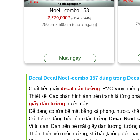
Noel - combo 158
2,270,000₫
(BDA-13440)
25
250cm x 500cm (cao x ngang)
Mua ngay
Decal Decal Noel -combo 157 dùng trong Decal
Chất liệu giấy
decal dán tường
: PVC Vinyl mỏng,
Thiết kế: Các phần hình ảnh trên tranh là từng ph
giấy dán tường
trước đây.
Dễ dàng cọ rửa bề mặt bằng xà phòng, nước, khăn ư
Có thể dễ dàng bóc hình dán tường
Decal Noel 
Vị trí dán: Dán trên bề mặt giấy dán tường, tường 
Thân thiện với môi trường, khí hậu,không độc hại, 