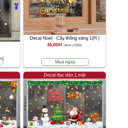
Decal Noel - Cây thông vàng 1(H )
65,000₫
(BDA-13360)
ng)
Mua ngay
Decal đục dán 1 mặt