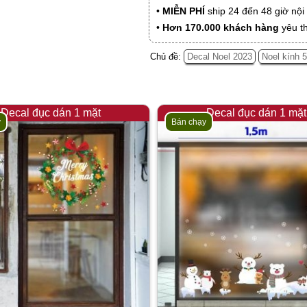
•
MIỄN PHÍ
ship 24 đến 48 giờ nộ
•
Hơn 170.000 khách hàng
yêu t
Chủ đề:
Decal Noel 2023
Noel kính 
Decal đục dán 1 mặt
Decal đục dán 1 mặt
y
Bán chạy