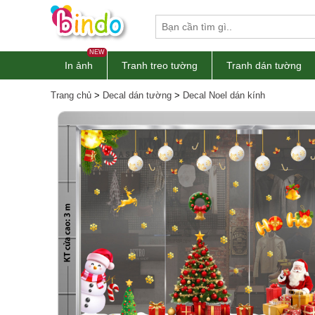
NEW
In ảnh
Tranh treo tường
Tranh dán tường
Trang chủ
>
Decal dán tường
>
Decal Noel dán kính