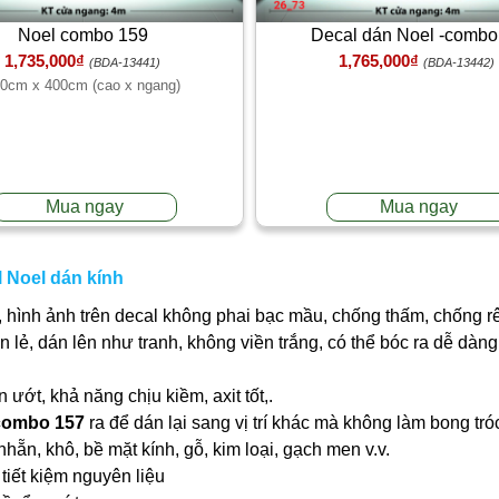
Noel combo 159
Decal dán Noel -combo
1,735,000₫
1,765,000₫
(BDA-13441)
(BDA-13442)
0cm x 400cm (cao x ngang)
Mua ngay
Mua ngay
 Noel dán kính
 hình ảnh trên decal không phai bạc mầu, chống thấm, chống r
ần lẻ, dán lên như tranh, không viền trắng, có thể bóc ra dễ dà
ớt, khả năng chịu kiềm, axit tốt,.
-combo 157
ra để dán lại sang vị trí khác mà không làm bong tr
nhẵn, khô, bề mặt kính, gỗ, kim loại, gạch men v.v.
tiết kiệm nguyên liệu