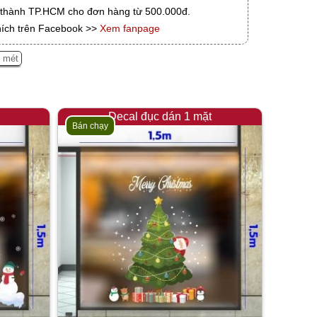
i thành TP.HCM cho đơn hàng từ 500.000đ.
hích trên Facebook >>
Xem fanpage
5 mét
Decal đục dán 1 mặt
Bán chạy