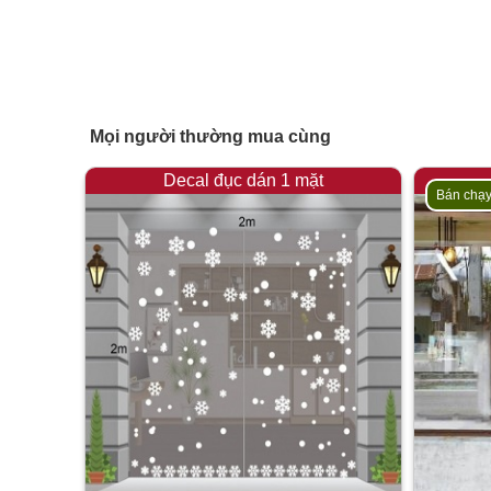
Mọi người thường mua cùng
Decal đục dán 1 mặt
Bán chạ