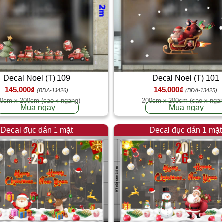
Decal Noel (T) 109
Decal Noel (T) 101
145,000₫
145,000₫
(BDA-13426)
(BDA-13425)
0cm x 200cm (cao x ngang)
200cm x 200cm (cao x nga
Mua ngay
Mua ngay
Decal đục dán 1 mặt
Decal đục dán 1 mặt