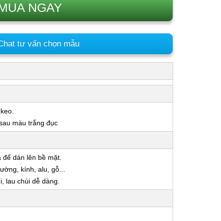
MUA NGAY
hat tư vấn chọn mẫu
 keo.
 sau màu trắng đục
a để dán lên bề mặt.
ờng, kính, alu, gỗ...
 lau chùi dễ dàng.