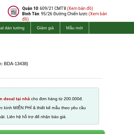
Quận 10
: 609/21 CMT8
(Xem bản đồ)
Bình Tân
: 95/26 Đường Chiến lược
(Xem bản
đồ)
al dán tường
Giảm giá
Mẫu mới
: BDA-13438)
n decal tại nhà
cho đơn hàng từ 200.000đ.
ớc kính MIỄN PHÍ & thiết kế mẫu theo yêu cầu
ặt. Liên hệ hỗ trợ để nhận báo giá.