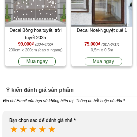
Decal Bông hoa tuyết, trời
Decal Noel-Nguyệt quế 1
tuyết 2025
99,000₫
75,000₫
(BDA-6755)
(BDA-6717)
200cm x 200cm (cao x ngang)
0,5m x 0,5m
Mua ngay
Mua ngay
Ý kiến đánh giá sản phẩm
Địa chỉ Email của bạn sẽ không hiển thị. Thông tin bắt buộc có dấu
*
Bạn chọn sao để đánh giá nhé
*
★
★
★
★
★