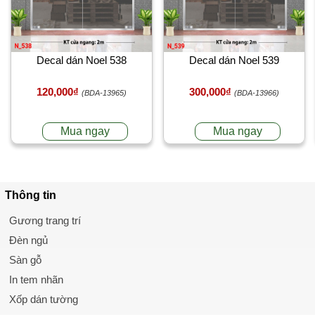
Decal dán Noel 538
Decal dán Noel 539
120,000₫
300,000₫
(BDA-13965)
(BDA-13966)
Mua ngay
Mua ngay
Thông tin
Gương trang trí
Đèn ngủ
Sàn gỗ
In tem nhãn
Xốp dán tường