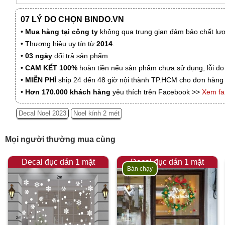
07 LÝ DO CHỌN BINDO.VN
•
Mua hàng tại công ty
không qua trung gian đảm bảo chất lượn
• Thương hiệu uy tín từ
2014
.
•
03 ngày
đổi trả sản phẩm.
•
CAM KẾT 100%
hoàn tiền nếu sản phẩm chưa sử dụng, lỗi do
•
MIỄN PHÍ
ship 24 đến 48 giờ nội thành TP.HCM cho đơn hàng 
•
Hơn 170.000 khách hàng
yêu thích trên Facebook >>
Xem f
Decal Noel 2023
Noel kính 2 mét
Mọi người thường mua cùng
Decal đục dán 1 mặt
Decal đục dán 1 mặt
Bán chạy