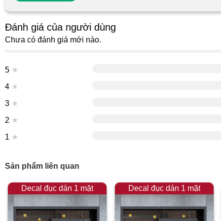
Đánh giá của người dùng
Chưa có đánh giá mới nào.
5
★
4
★
3
★
2
★
1
★
Sản phẩm liên quan
Decal đục dán 1 mặt
Decal đục dán 1 mặt