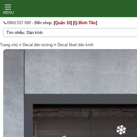
MENU
📞0969.537.990
- Đến shop:
[
Quận 10
]
[
Q.Bình Tân
]
Trang chủ
>
Decal dán tường
>
Decal Noel dán kính